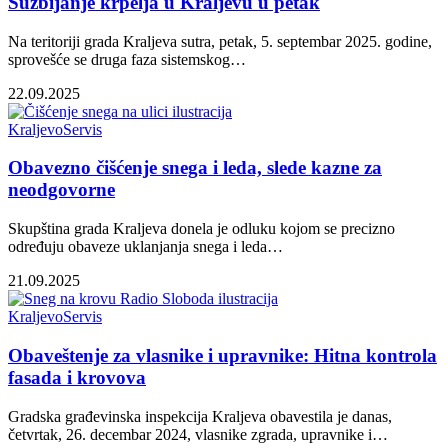
Suzbijanje krpelja u Kraljevu u petak
Na teritoriji grada Kraljeva sutra, petak, 5. septembar 2025. godine,
sprovešće se druga faza sistemskog…
22.09.2025
Kraljevo
Servis
Obavezno čišćenje snega i leda, slede kazne za
neodgovorne
Skupština grada Kraljeva donela je odluku kojom se precizno
određuju obaveze uklanjanja snega i leda…
21.09.2025
Kraljevo
Servis
Obaveštenje za vlasnike i upravnike: Hitna kontrola
fasada i krovova
Gradska građevinska inspekcija Kraljeva obavestila je danas,
četvrtak, 26. decembar 2024, vlasnike zgrada, upravnike i…