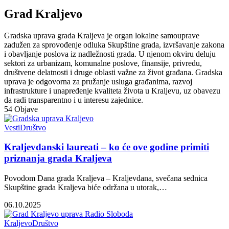
Grad Kraljevo
Gradska uprava grada Kraljeva je organ lokalne samouprave
zadužen za sprovođenje odluka Skupštine grada, izvršavanje zakona
i obavljanje poslova iz nadležnosti grada. U njenom okviru deluju
sektori za urbanizam, komunalne poslove, finansije, privredu,
društvene delatnosti i druge oblasti važne za život građana. Gradska
uprava je odgovorna za pružanje usluga građanima, razvoj
infrastrukture i unapređenje kvaliteta života u Kraljevu, uz obavezu
da radi transparentno i u interesu zajednice.
54
Objave
Vesti
Društvo
Kraljevdanski laureati – ko će ove godine primiti
priznanja grada Kraljeva
Povodom Dana grada Kraljeva – Kraljevdana, svečana sednica
Skupštine grada Kraljeva biće održana u utorak,…
06.10.2025
Kraljevo
Društvo