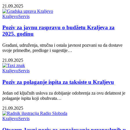
21.09.2025
Kraljevo
Servis
Poziv za javnu raspravu o budžetu Kraljeva za
2025. godinu
Građani, udruženja, stručna i ostala javnost pozvani su da dostave
svoje primedbe, predloge i sugestije…
21.09.2025
Kraljevo
Servis
Poziv za polaganje ispita za taksiste u Kraljevu
Jedan od ključnih uslova za dobijanje odobrenja za ovu delatnost je
polaganje ispita koji obuhvata…
21.09.2025
Kraljevo
Servis
Otvoren Javni poziv za angažovanje nezaposlenih u