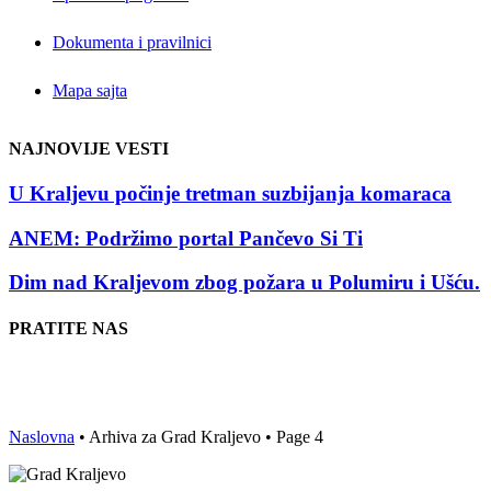
Dokumenta i pravilnici
Mapa sajta
NAJNOVIJE VESTI
U Kraljevu počinje tretman suzbijanja komaraca
ANEM: Podržimo portal Pančevo Si Ti
Dim nad Kraljevom zbog požara u Polumiru i Ušću.
PRATITE NAS
Naslovna
•
Arhiva za Grad Kraljevo
•
Page 4