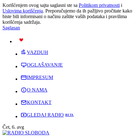
Korišćenjem ovog sajta saglasni ste sa
Politikom privatnosti
i
Uslovima korišćenja
. Preporučujemo da ih pažljivo pročitate kako
biste bili informisani o načinu zaštite vaših podataka i pravilima
korišćenja sadržaja.
Saglasan
PODRŽI
VAZDUH
OGLAŠAVANJE
IMPRESUM
O NAMA
KONTAKT
GLEDAJ RADIO
Čet, 6. avg