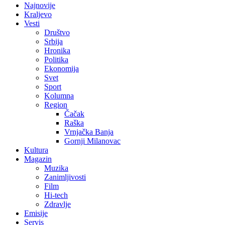
Najnovije
Kraljevo
Vesti
Društvo
Srbija
Hronika
Politika
Ekonomija
Svet
Sport
Kolumna
Region
Čačak
Raška
Vrnjačka Banja
Gornji Milanovac
Kultura
Magazin
Muzika
Zanimljivosti
Film
Hi-tech
Zdravlje
Emisije
Servis