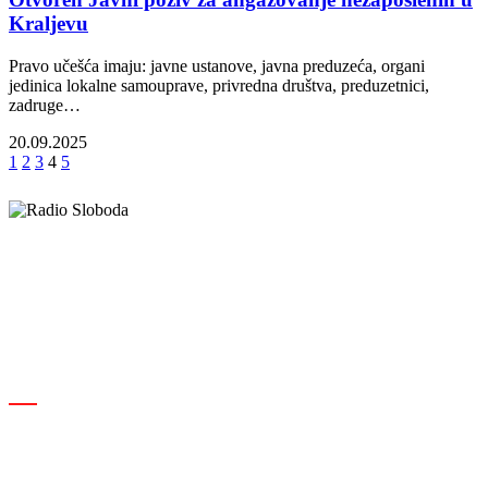
Kraljevu
Pravo učešća imaju: javne ustanove, javna preduzeća, organi
jedinica lokalne samouprave, privredna društva, preduzetnici,
zadruge…
20.09.2025
1
2
3
4
5
Elipsa d.o.o.
Cara Lazara 18, 36000 Kraljevo, Srbija
desk@radiosloboda.rs
+381 60 310 70 70
Rubrike
Izdavač · RBM RA000189
Kraljevo
Društvo