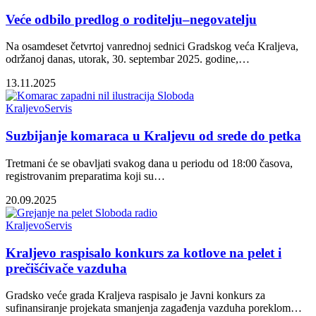
Veće odbilo predlog o roditelju–negovatelju
Na osamdeset četvrtoj vanrednoj sednici Gradskog veća Kraljeva,
održanoj danas, utorak, 30. septembar 2025. godine,…
13.11.2025
Kraljevo
Servis
Suzbijanje komaraca u Kraljevu od srede do petka
Tretmani će se obavljati svakog dana u periodu od 18:00 časova,
registrovanim preparatima koji su…
20.09.2025
Kraljevo
Servis
Kraljevo raspisalo konkurs za kotlove na pelet i
prečišćivače vazduha
Gradsko veće grada Kraljeva raspisalo je Javni konkurs za
sufinansiranje projekata smanjenja zagađenja vazduha poreklom…