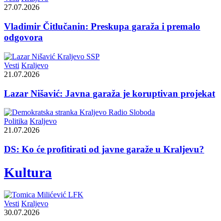
27.07.2026
Vladimir Čitlučanin: Preskupa garaža i premalo
odgovora
Vesti
Kraljevo
21.07.2026
Lazar Nišavić: Javna garaža je koruptivan projekat
Politika
Kraljevo
21.07.2026
DS: Ko će profitirati od javne garaže u Kraljevu?
Kultura
Vesti
Kraljevo
30.07.2026