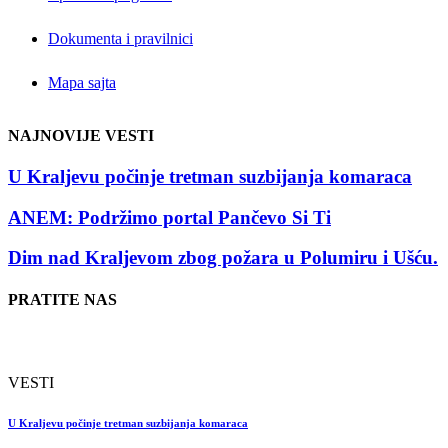
Dokumenta i pravilnici
Mapa sajta
NAJNOVIJE VESTI
U Kraljevu počinje tretman suzbijanja komaraca
ANEM: Podržimo portal Pančevo Si Ti
Dim nad Kraljevom zbog požara u Polumiru i Ušću.
PRATITE NAS
VESTI
Radio Sloboda — nezavisni radio
U Kraljevu počinje tretman suzbijanja komaraca