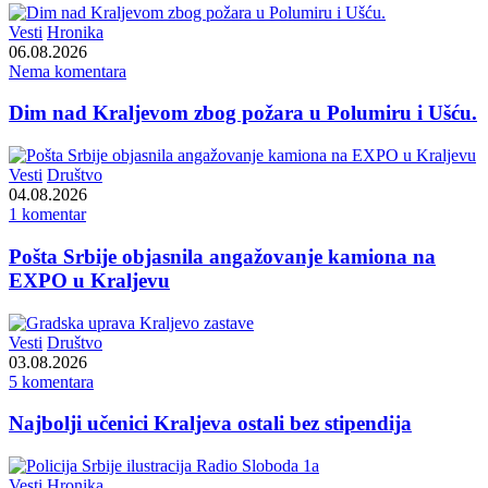
Vesti
Hronika
06.08.2026
Nema komentara
Dim nad Kraljevom zbog požara u Polumiru i Ušću.
Vesti
Društvo
04.08.2026
1 komentar
Pošta Srbije objasnila angažovanje kamiona na
EXPO u Kraljevu
Vesti
Društvo
03.08.2026
5 komentara
Najbolji učenici Kraljeva ostali bez stipendija
Vesti
Hronika