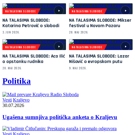
NA TALASIMA SLOBODE
NA TALASIMA SLOBODE
NA TALASIMA SLOBODE:
NA TALASIMA SLOBODE: Mikser
Katarina Petrović o slobodi
festival u Novom Pazaru
3. JUN 2026.
28. MAJ 2026.
NA TALASIMA SLOBODE
NA TALASIMA SLOBODE
NA TALASIMA SLOBODE: Aco Ilić
NA TALASIMA SLOBODE: Lazar
o opstanku rudnika
Nišavić o evropskom putu
20. MAJ 2026.
9. MAJ 2026.
Politika
Vesti
Kraljevo
30.07.2026
Ugašena sumnjiva politička anketa o Kraljevu
Vesti
Kraljevo