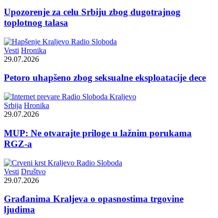
Upozorenje za celu Srbiju zbog dugotrajnog
toplotnog talasa
Vesti
Hronika
29.07.2026
Petoro uhapšeno zbog seksualne eksploatacije dece
Srbija
Hronika
29.07.2026
MUP: Ne otvarajte priloge u lažnim porukama
RGZ-a
Vesti
Društvo
29.07.2026
Građanima Kraljeva o opasnostima trgovine
ljudima