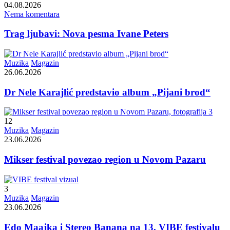
04.08.2026
Nema komentara
Trag ljubavi: Nova pesma Ivane Peters
Muzika
Magazin
26.06.2026
Dr Nele Karajlić predstavio album „Pijani brod“
12
Muzika
Magazin
23.06.2026
Mikser festival povezao region u Novom Pazaru
3
Muzika
Magazin
23.06.2026
Edo Maajka i Stereo Banana na 13. VIBE festivalu