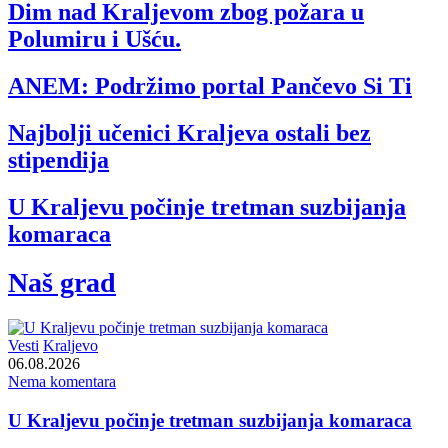
Dim nad Kraljevom zbog požara u
Polumiru i Ušću.
ANEM: Podržimo portal Pančevo Si Ti
Najbolji učenici Kraljeva ostali bez
stipendija
U Kraljevu počinje tretman suzbijanja
komaraca
Naš grad
Vesti
Kraljevo
06.08.2026
Nema komentara
U Kraljevu počinje tretman suzbijanja komaraca