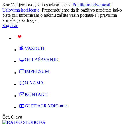
Korišćenjem ovog sajta saglasni ste sa
Politikom privatnosti
i
Uslovima korišćenja
. Preporučujemo da ih pažljivo pročitate kako
biste bili informisani o načinu zaštite vaših podataka i pravilima
korišćenja sadržaja.
Saglasan
PODRŽI
VAZDUH
OGLAŠAVANJE
IMPRESUM
O NAMA
KONTAKT
GLEDAJ RADIO
Čet, 6. avg