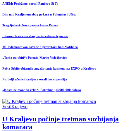
ANEM: Podržimo portal Pančevo Si Ti
Dim nad Kraljevom zbog požara u Polumiru i Ušću.
Trag ljubavi: Nova pesma Ivane Peters
Uhapšen Raščanin zbog nedozvoljene trgovine
MUP demantovao navode o presretaču kod Zlatibora
„Treba ga ubiti“: Pretnja Marku Vidojkoviću
Pošta Srbije objasnila angažovanje kamiona na EXPO u Kraljevu
Najbolji učenici Kraljeva ostali bez stipendija
„Kosta ne može da čeka“: Potrebno još 600.000 dolara
Vesti
Kraljevo
U Kraljevu počinje tretman suzbijanja
komaraca