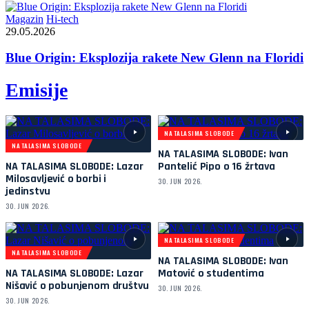
Magazin
Hi-tech
29.05.2026
Blue Origin: Eksplozija rakete New Glenn na Floridi
Emisije
NA TALASIMA SLOBODE
NA TALASIMA SLOBODE
NA TALASIMA SLOBODE: Ivan
NA TALASIMA SLOBODE: Lazar
Pantelić Pipo o 16 žrtava
Milosavljević o borbi i
30. JUN 2026.
jedinstvu
30. JUN 2026.
NA TALASIMA SLOBODE
NA TALASIMA SLOBODE
NA TALASIMA SLOBODE: Ivan
NA TALASIMA SLOBODE: Lazar
Matović o studentima
Nišavić o pobunjenom društvu
30. JUN 2026.
30. JUN 2026.