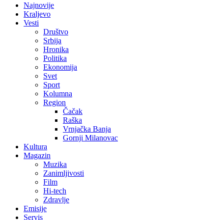
Najnovije
Kraljevo
Vesti
Društvo
Srbija
Hronika
Politika
Ekonomija
Svet
Sport
Kolumna
Region
Čačak
Raška
Vrnjačka Banja
Gornji Milanovac
Kultura
Magazin
Muzika
Zanimljivosti
Film
Hi-tech
Zdravlje
Emisije
Servis