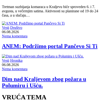
Tretman suzbijanja komaraca u Kraljevu biće sproveden 6. i 7.
avgusta, u večernjim satima. Aktivnosti su planirane od 19 do 24
časa, a u slučaju…
Vesti
Društvo
06.08.2026
Nema komentara
ANEM: Podržimo portal Pančevo Si Ti
Vesti
Hronika
06.08.2026
Nema komentara
Dim nad Kraljevom zbog požara u
Polumiru i Ušću.
VRUĆA TEMA