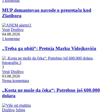
1 komentar
MUP demantovao navode o presretaču kod
Zlatibora
Vesti
Društvo
04.08.2026
1 komentar
„Treba ga ubiti“: Pretnja Marku Vidojkoviću
3
Vesti
Društvo
03.08.2026
Nema komentara
„Kosta ne može da čeka“: Potrebno još 600.000
dolara
Društvo
Srbija