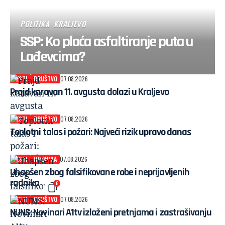
POLITIKA
KRALJEVO
SSP: Ko plaća asfaltiranje puta u
Lađevcima?
VESTI
DRUŠTVO
07.08.2026
Prajd karavan 11. avgusta dolazi u Kraljevo
VESTI
DRUŠTVO
07.08.2026
Toplotni talas i požari: Najveći rizik upravo danas
VESTI
HRONIKA
07.08.2026
Uhapšen zbog falsifikovane robe i neprijavljenih
radnika
6
VESTI
DRUŠTVO
07.08.2026
NUNS: Novinari A1tv izloženi pretnjama i zastrašivanju