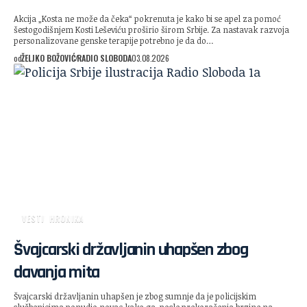
Akcija „Kosta ne može da čeka“ pokrenuta je kako bi se apel za pomoć
šestogodišnjem Kosti Leševiću proširio širom Srbije. Za nastavak razvoja
personalizovane genske terapije potrebno je da do…
od
ŽELJKO BOŽOVIĆ
RADIO SLOBODA
03.08.2026
VESTI
HRONIKA
Švajcarski državljanin uhapšen zbog
davanja mita
Švajcarski državljanin uhapšen je zbog sumnje da je policijskim