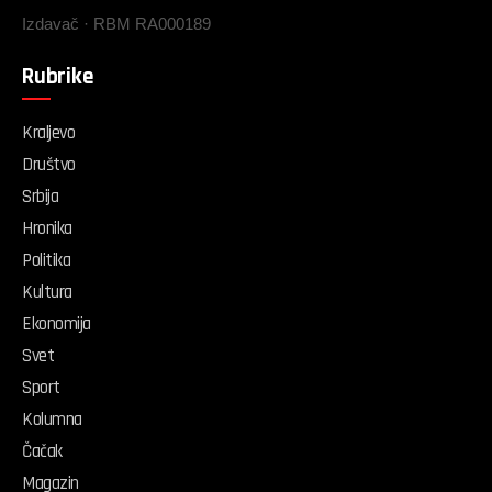
Izdavač · RBM RA000189
Rubrike
Kraljevo
Društvo
Srbija
Hronika
Politika
Kultura
Ekonomija
Svet
Sport
Kolumna
Čačak
Magazin