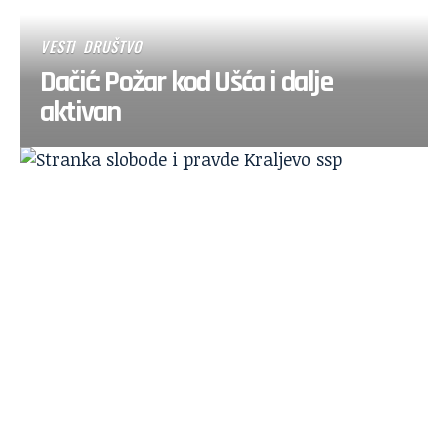
VESTI
DRUŠTVO
Dačić: Požar kod Ušća i dalje
aktivan