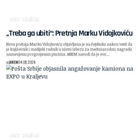
VESTI
DRUŠTVO
„Treba ga ubiti“: Pretnja Marku Vidojkoviću
Nova pretnja Marku Vidojkoviću objavljena je na Fejsbuku nakon vesti da
je književnik i medijski radnik u užem izboru za međunarodnu nagradu
namenjenu progonjenim piscima. ANEM navodi da je ovo…
od
ANEM
04.08.2026
VESTI
DRUŠTVO