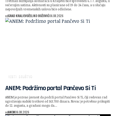
Tretman suzbijanja komaraca u Kraljevu biće sproveden 6. i 7. avgusta, u
večernjim satima. Aktivnosti su planirane od 19 do 24 časa, a u slučaju
nepovoljnih vremenskih uslova biće odložene.
od
GRAD KRALJEVO
ŽELJKO BOŽOVIĆ
06.08.2026
VESTI
DRUŠTVO
ANEM: Podržimo portal Pančevo Si Ti
ANEM je pozvao javnost da podrži portal Pančevo Si Ti, čiji redovan rad
ugrožavaju sudski troškovi od 163.700 dinara. Novac je potrebno prikupiti
do 12. avgusta, a građani mogu da…
od
ANEM
06.08.2026