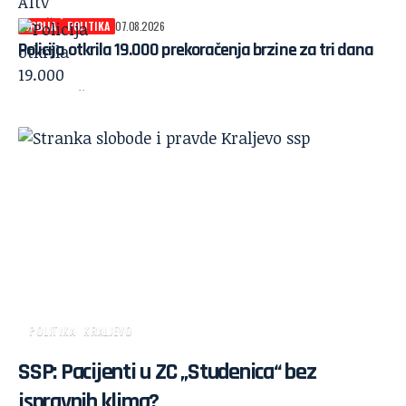
SRBIJA
POLITIKA
07.08.2026
Policija otkrila 19.000 prekoračenja brzine za tri dana
POLITIKA
KRALJEVO
SSP: Pacijenti u ZC „Studenica“ bez
ispravnih klima?