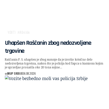
VESTI
HRONIKA
Uhapšen Raščanin zbog nedozvoljene
trgovine
Raščanin P. S. uhapšen je zbog sumnje da je izvršio krivično delo
nedozvoljena trgovina, nakon što je policija kod Šapca u kamionu kojim
je upravljao pronašla oko 20 tona sojine…
od
MUP SRBIJE
06.08.2026