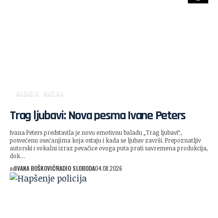
MAGAZIN
MUZIKA
Trag ljubavi: Nova pesma Ivane Peters
Ivana Peters predstavila je novu emotivnu baladu „Trag ljubavi“,
posvećenu osećanjima koja ostaju i kada se ljubav završi. Prepoznatljiv
autorski i vokalni izraz pevačice ovoga puta prati savremena produkcija,
dok…
od
IVANA BOŠKOVIĆ
RADIO SLOBODA
04.08.2026