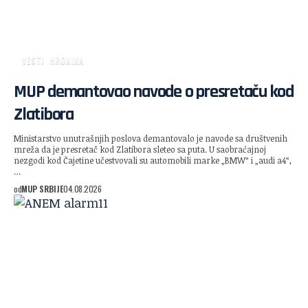
VESTI
HRONIKA
MUP demantovao navode o presretaču kod
Zlatibora
Ministarstvo unutrašnjih poslova demantovalo je navode sa društvenih
mreža da je presretač kod Zlatibora sleteo sa puta. U saobraćajnoj
nezgodi kod Čajetine učestvovali su automobili marke „BMW“ i „audi a4“,
…
od
MUP SRBIJE
04.08.2026