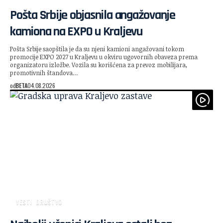
Pošta Srbije objasnila angažovanje
kamiona na EXPO u Kraljevu
Pošta Srbije saopštila je da su njeni kamioni angažovani tokom
promocije EXPO 2027 u Kraljevu u okviru ugovornih obaveza prema
organizatoru izložbe. Vozila su korišćena za prevoz mobilijara,
promotivnih štandova…
od
BETA
04.08.2026
VESTI
DRUŠTVO