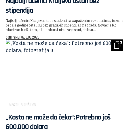
Najbolji učenici Kraljeva ostali bez
stipendija
Najbolji učenici Kraljeva, kao i studenti sa zapaženim rezultatima, tokom
prošle godine ostali su bez gradskih stipendija i nagrada. Novac je bio
planiran budžetom, ali konkursi nisu raspisani, dok su…
od
N1 SRBIJA
03.08.2026
3
VESTI
DRUŠTVO
„Kosta ne može da čeka“: Potrebno još
600.000 dolara