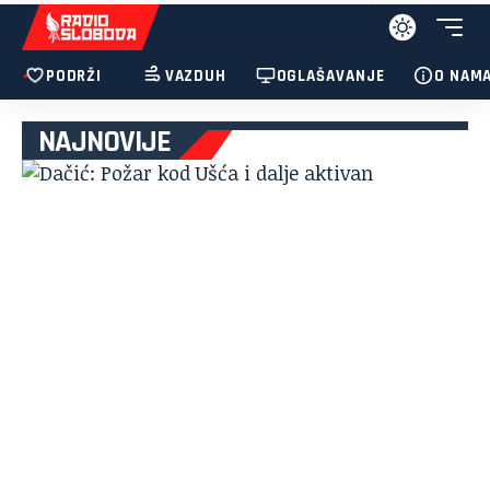
PODRŽI
VAZDUH
OGLAŠAVANJE
O NAM
NAJNOVIJE