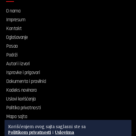
O nama
Impresum
Kontakt
Oglašavanje
Posao
Podrži
Autori i izvori
Ispravke i prigovori
Dokumenta i pravilnici
Kodeks novinara
Uslovi korišćenja
Politika privatnosti
Mapa sajta
Korišćenjem ovog sajta saglasni ste sa
Politikom privatnosti
i
Uslovima