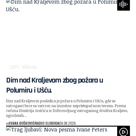
VESTI
HRONIKA
Dim nad Kraljevom zbog požara u
Polumiru i Ušću.
Dim nad Kraljevom posledica je požara u Polumiru i Ušću, gde se
vatrogasci bore sa vatrom na izuzetno nepristupačnom terenu. Prema
rečima Dimitrija Jovićića iz Dobrovoljnog vatrogasnog društva Kraljevo,
ugroženih…
od
IVANA BOŠKOVIĆ
RADIO SLOBODA
06.08.2026