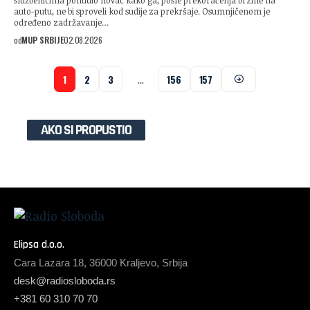
službenicima ponudio novac kako ga, posle prekoračenja brzine na
auto-putu, ne bi sproveli kod sudije za prekršaje. Osumnjičenom je
određeno zadržavanje…
od
MUP SRBIJE
02.08.2026
1
2
3
…
156
157
AKO SI PROPUSTIO
Elipsa d.o.o.
Cara Lazara 18, 36000 Kraljevo, Srbija
desk@radiosloboda.rs
+381 60 310 70 70