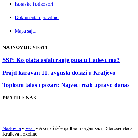
Ispravke i prigovori
Dokumenta i pravilnici
Mapa sajta
NAJNOVIJE VESTI
SSP: Ko plaća asfaltiranje puta u Lađevcima?
Prajd karavan 11. avgusta dolazi u Kraljevo
Toplotni talas i požari: Najveći rizik upravo danas
PRATITE NAS
Naslovna
•
Vesti
•
Akcija čišćenja Ibra u organizaciji Starosedelaca
Kraljeva i okoline