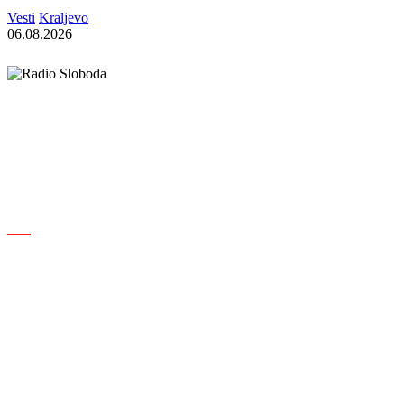
Vesti
Kraljevo
06.08.2026
Elipsa d.o.o.
Cara Lazara 18, 36000 Kraljevo, Srbija
desk@radiosloboda.rs
+381 60 310 70 70
Rubrike
Izdavač · RBM RA000189
Kraljevo
Društvo
Srbija
Hronika
Politika
Kultura