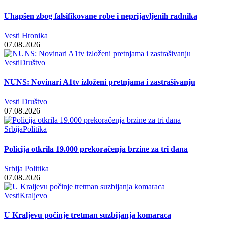
Uhapšen zbog falsifikovane robe i neprijavljenih radnika
Vesti
Hronika
07.08.2026
Vesti
Društvo
NUNS: Novinari A1tv izloženi pretnjama i zastrašivanju
Vesti
Društvo
07.08.2026
Srbija
Politika
Policija otkrila 19.000 prekoračenja brzine za tri dana
Srbija
Politika
07.08.2026
Vesti
Kraljevo
U Kraljevu počinje tretman suzbijanja komaraca