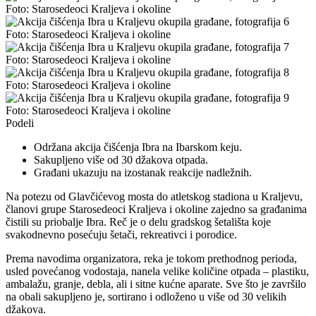
Foto: Starosedeoci Kraljeva i okoline
Foto: Starosedeoci Kraljeva i okoline
Foto: Starosedeoci Kraljeva i okoline
Foto: Starosedeoci Kraljeva i okoline
Foto: Starosedeoci Kraljeva i okoline
Podeli
Održana akcija čišćenja Ibra na Ibarskom keju.
Sakupljeno više od 30 džakova otpada.
Građani ukazuju na izostanak reakcije nadležnih.
Na potezu od Glavčićevog mosta do atletskog stadiona u Kraljevu,
članovi grupe Starosedeoci Kraljeva i okoline zajedno sa građanima
čistili su priobalje Ibra. Reč je o delu gradskog šetališta koje
svakodnevno posećuju šetači, rekreativci i porodice.
Prema navodima organizatora, reka je tokom prethodnog perioda,
usled povećanog vodostaja, nanela velike količine otpada – plastiku,
ambalažu, granje, debla, ali i sitne kućne aparate. Sve što je završilo
na obali sakupljeno je, sortirano i odloženo u više od 30 velikih
džakova.