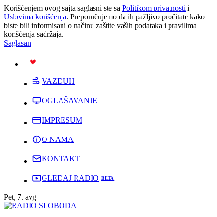
Korišćenjem ovog sajta saglasni ste sa
Politikom privatnosti
i
Uslovima korišćenja
. Preporučujemo da ih pažljivo pročitate kako
biste bili informisani o načinu zaštite vaših podataka i pravilima
korišćenja sadržaja.
Saglasan
PODRŽI
VAZDUH
OGLAŠAVANJE
IMPRESUM
O NAMA
KONTAKT
GLEDAJ RADIO
Pet, 7. avg