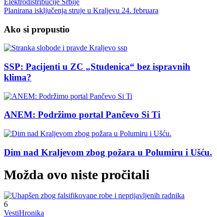
Planirana isključenja struje u Kraljevu 24. februara
Ako si propustio
SSP: Pacijenti u ZC „Studenica“ bez ispravnih
klima?
ANEM: Podržimo portal Pančevo Si Ti
Dim nad Kraljevom zbog požara u Polumiru i Ušću.
Možda ovo niste pročitali
6
Vesti
Hronika