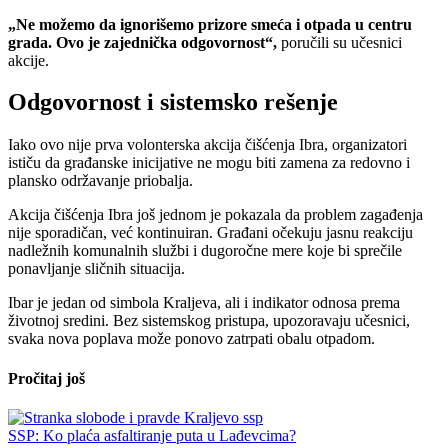
„Ne možemo da ignorišemo prizore smeća i otpada u centru
grada. Ovo je zajednička odgovornost“,
poručili su učesnici
akcije.
Odgovornost i sistemsko rešenje
Iako ovo nije prva volonterska akcija čišćenja Ibra, organizatori
ističu da građanske inicijative ne mogu biti zamena za redovno i
plansko održavanje priobalja.
Akcija čišćenja Ibra još jednom je pokazala da problem zagađenja
nije sporadičan, već kontinuiran. Građani očekuju jasnu reakciju
nadležnih komunalnih službi i dugoročne mere koje bi sprečile
ponavljanje sličnih situacija.
Ibar je jedan od simbola Kraljeva, ali i indikator odnosa prema
životnoj sredini. Bez sistemskog pristupa, upozoravaju učesnici,
svaka nova poplava može ponovo zatrpati obalu otpadom.
Pročitaj još
SSP: Ko plaća asfaltiranje puta u Lađevcima?