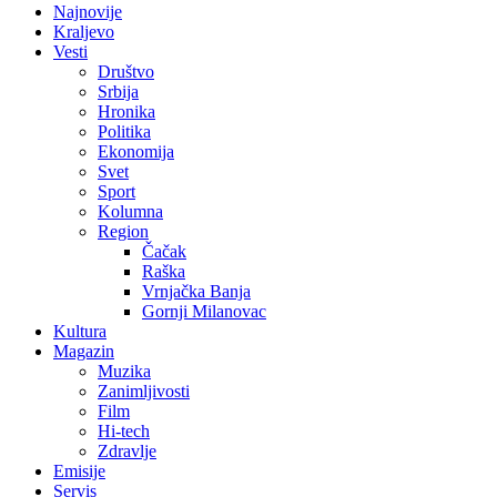
Najnovije
Kraljevo
Vesti
Društvo
Srbija
Hronika
Politika
Ekonomija
Svet
Sport
Kolumna
Region
Čačak
Raška
Vrnjačka Banja
Gornji Milanovac
Kultura
Magazin
Muzika
Zanimljivosti
Film
Hi-tech
Zdravlje
Emisije
Servis