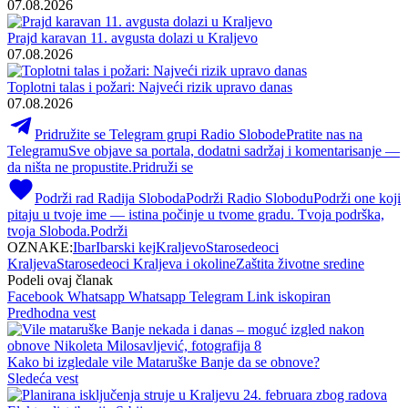
07.08.2026
Prajd karavan 11. avgusta dolazi u Kraljevo
07.08.2026
Toplotni talas i požari: Najveći rizik upravo danas
07.08.2026
Pridružite se Telegram grupi Radio Slobode
Pratite nas na
Telegramu
Sve objave sa portala, dodatni sadržaj i komentarisanje —
da ništa ne propustite.
Pridruži se
Podrži rad Radija Sloboda
Podrži Radio Slobodu
Podrži one koji
pitaju u tvoje ime — istina počinje u tvome gradu. Tvoja podrška,
tvoja Sloboda.
Podrži
OZNAKE:
Ibar
Ibarski kej
Kraljevo
Starosedeoci
Kraljeva
Starosedeoci Kraljeva i okoline
Zaštita životne sredine
Podeli ovaj članak
Facebook
Whatsapp
Whatsapp
Telegram
Link iskopiran
Predhodna vest
Kako bi izgledale vile Mataruške Banje da se obnove?
Sledeća vest