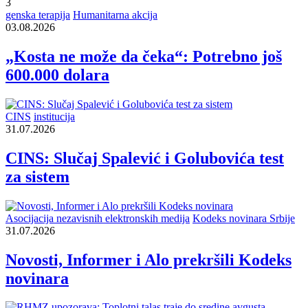
3
genska terapija
Humanitarna akcija
03.08.2026
„Kosta ne može da čeka“: Potrebno još
600.000 dolara
CINS
institucija
31.07.2026
CINS: Slučaj Spalević i Golubovića test
za sistem
Asocijacija nezavisnih elektronskih medija
Kodeks novinara Srbije
31.07.2026
Novosti, Informer i Alo prekršili Kodeks
novinara