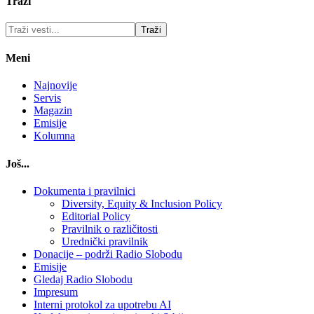
Traži
Meni
Najnovije
Servis
Magazin
Emisije
Kolumna
Još...
Dokumenta i pravilnici
Diversity, Equity & Inclusion Policy
Editorial Policy
Pravilnik o različitosti
Urednički pravilnik
Donacije – podrži Radio Slobodu
Emisije
Gledaj Radio Slobodu
Impresum
Interni protokol za upotrebu AI