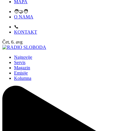
MAPA
🧑‍🤝‍🧑
O NAMA
📞
KONTAKT
Čet, 6. avg
Najnovije
Servis
Magazin
Emisije
Kolumna