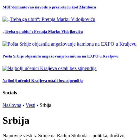
MUP demantovao navode o presretaču kod Zlatibora
„Treba ga ubiti“: Pretnja Marku Vidojkoviću
Pošta Srbije objasnila angažovanje kamiona na EXPO u Kraljevu
Najbolji učenici Kraljeva ostali bez stipendija
Socials
Naslovna
•
Vesti
•
Srbija
Srbija
Najnovije vesti iz Srbije na Radiju Sloboda – politika, društvo,