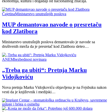
ekonomija, kultura i događaji od nacionalnog značaja.
Čajetina
Ministarstvo unutrašnjih poslova
MUP demantovao navode o presretaču
kod Zlatibora
Ministarstvo unutrašnjih poslova demantovalo je navode sa
društvenih mreža da je presretač kod Zlatibora sleteo…
ANEM
bezbednost novinara
„Treba ga ubiti“: Pretnja Marku
Vidojkoviću
Nova pretnja Marku Vidojkoviću objavljena je na Fejsbuku nakon
vesti da je književnik i medijski…