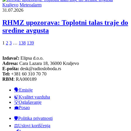
Kraljevo
Meteoalarm
31.07.2026
RHMZ upozorava: Toplotni talas traje do
sredine avgusta
1
2
3
…
138
139
Izdavač:
Elipsa d.o.o.
Adresa:
Cara Lazara 18, 36000 Kraljevo
E-pošta:
desk@radiosloboda.rs
Tel:
+381 60 310 70 70
RBM
: RA000189
🗣️Emisije
🍃Kvalitet vazduha
💡Oglašavanje
💼Posao
🛡️Politika privatnosti
⚖️Uslovi korišćenja