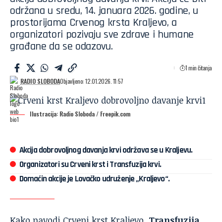
održana u sredu, 14. januara 2026. godine, u
prostorijama Crvenog krsta Kraljevo, a
organizatori pozivaju sve zdrave i humane
građane da se odazovu.
1 min čitanja
RADIO SLOBODA
Objavljeno: 12.01.2026. 11:57
Ilustracija: Radio Sloboda / Freepik.com
Akcija dobrovoljnog davanja krvi održava se u Kraljevu.
Organizatori su Crveni krst i Transfuzija krvi.
Domaćin akcije je Lovačko udruženje „Kraljevo“.
Kako navodi
Crveni krst Kraljevo
,
Transfuzija