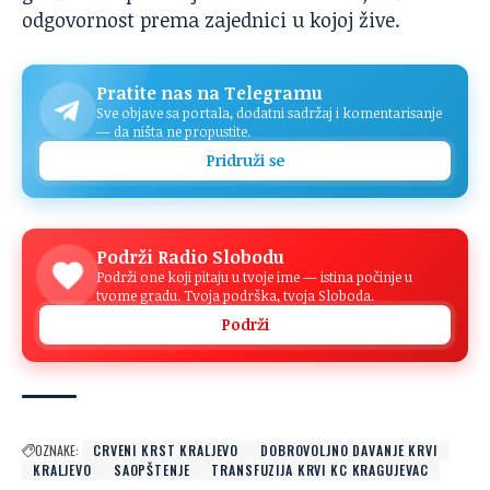
odgovornost prema zajednici u kojoj žive.
Pratite nas na Telegramu
Sve objave sa portala, dodatni sadržaj i komentarisanje
— da ništa ne propustite.
Pridruži se
Podrži Radio Slobodu
Podrži one koji pitaju u tvoje ime — istina počinje u
tvome gradu. Tvoja podrška, tvoja Sloboda.
Podrži
OZNAKE:
CRVENI KRST KRALJEVO
DOBROVOLJNO DAVANJE KRVI
KRALJEVO
SAOPŠTENJE
TRANSFUZIJA KRVI KC KRAGUJEVAC