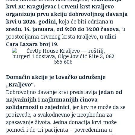
krvi KC Kragujevac i Crveni krst Kraljevo
organizuju prvu akciju dobrovoljnog davanja
krvi u 2026. godini
, koja će biti održana
u
sredu, 14. januara, od 9:00 do 14:00 časova
, u
prostorijama Crvenog krsta Kraljevo,
u ulici
Cara Lazara broj 19
.
Domaćin akcije je Lovačko udruženje
„Kraljevo“.
Dobrovoljno davanje krvi predstavlja
jedan od
najvažnijih i najhumanijih činova
solidarnosti u zajednici
, jer krv ne može da se
proizvede, a svakodnevno je neophodna za
spasavanje života. Jedna donacija krvi može
pomoći i do tri pacijenta – povređenima u