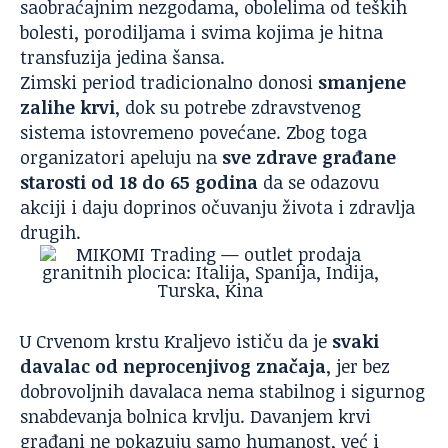
saobraćajnim nezgodama, obolelima od teških
bolesti, porodiljama i svima kojima je hitna
transfuzija jedina šansa.
Zimski period tradicionalno donosi
smanjene
zalihe krvi
, dok su potrebe zdravstvenog
sistema istovremeno povećane. Zbog toga
organizatori apeluju na
sve zdrave građane
starosti od 18 do 65 godina
da se odazovu
akciji i daju doprinos očuvanju života i zdravlja
drugih.
U Crvenom krstu Kraljevo ističu da je
svaki
davalac od neprocenjivog značaja
, jer bez
dobrovoljnih davalaca nema stabilnog i sigurnog
snabdevanja bolnica krvlju. Davanjem krvi
građani ne pokazuju samo humanost, već i