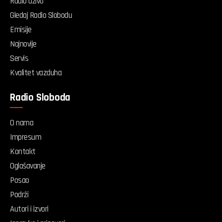
Radio uživo
Gledaj Radio Slobodu
Emisije
Najnovije
Servis
Kvalitet vazduha
Radio Sloboda
O nama
Impresum
Kontakt
Oglašavanje
Posao
Podrži
Autori i izvori