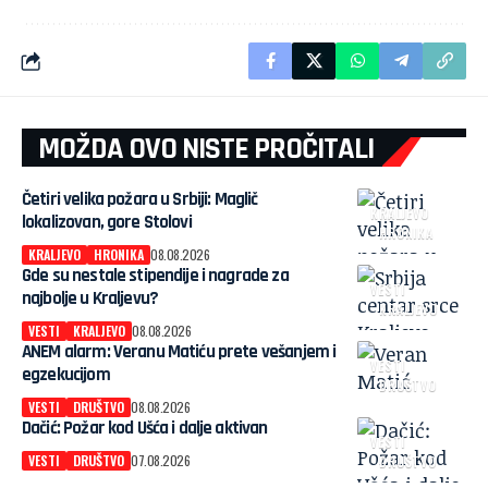
MOŽDA OVO NISTE PROČITALI
Četiri velika požara u Srbiji: Maglič
KRALJEVO
lokalizovan, gore Stolovi
HRONIKA
KRALJEVO
HRONIKA
08.08.2026
Gde su nestale stipendije i nagrade za
VESTI
najbolje u Kraljevu?
KRALJEVO
VESTI
KRALJEVO
08.08.2026
ANEM alarm: Veranu Matiću prete vešanjem i
VESTI
egzekucijom
DRUŠTVO
VESTI
DRUŠTVO
08.08.2026
Dačić: Požar kod Ušća i dalje aktivan
VESTI
VESTI
DRUŠTVO
07.08.2026
DRUŠTVO