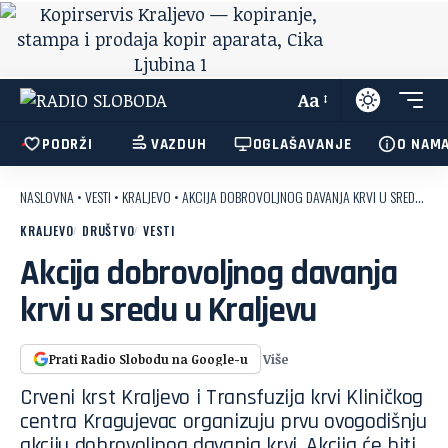
Aa
PODRŽI
VAZDUH
OGLAŠAVANJE
O NAM
NASLOVNA
•
VESTI
•
KRALJEVO
•
AKCIJA DOBROVOLJNOG DAVANJA KRVI U SREDU U KRALJEVU
KRALJEVO
DRUŠTVO
VESTI
Akcija dobrovoljnog davanja
krvi u sredu u Kraljevu
Više
Prati Radio Slobodu na Google-u
Crveni krst Kraljevo i Transfuzija krvi Kliničkog
centra Kragujevac organizuju prvu ovogodišnju
akciju dobrovoljnog davanja krvi. Akcija će biti