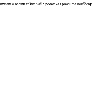
ormisani o načinu zaštite vaših podataka i pravilima korišćenja