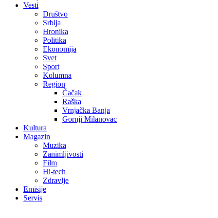
Vesti
Društvo
Srbija
Hronika
Politika
Ekonomija
Svet
Sport
Kolumna
Region
Čačak
Raška
Vrnjačka Banja
Gornji Milanovac
Kultura
Magazin
Muzika
Zanimljivosti
Film
Hi-tech
Zdravlje
Emisije
Servis