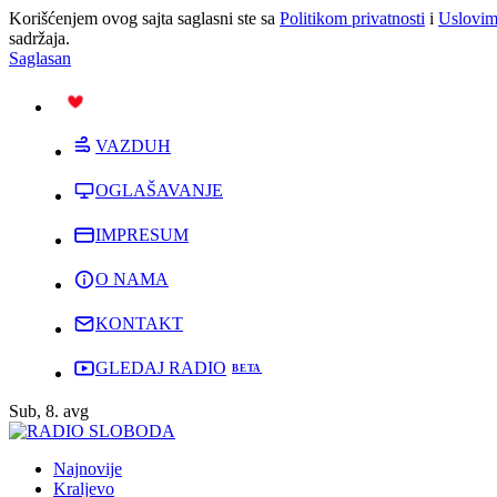
Korišćenjem ovog sajta saglasni ste sa
Politikom privatnosti
i
Uslovim
sadržaja.
Saglasan
PODRŽI
VAZDUH
OGLAŠAVANJE
IMPRESUM
O NAMA
KONTAKT
GLEDAJ RADIO
Sub, 8. avg
Najnovije
Kraljevo