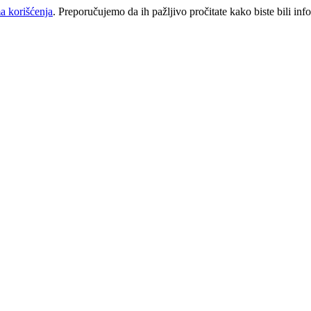
a korišćenja
. Preporučujemo da ih pažljivo pročitate kako biste bili inf