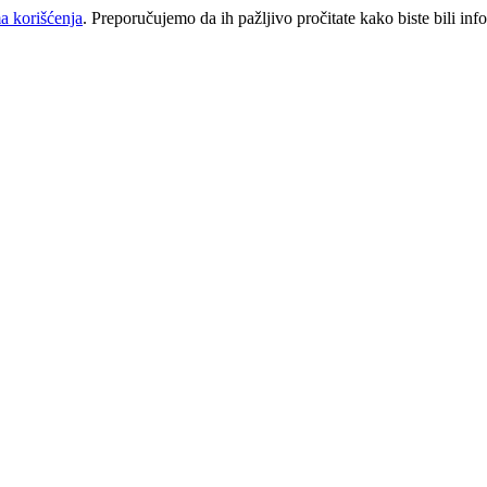
a korišćenja
. Preporučujemo da ih pažljivo pročitate kako biste bili inf