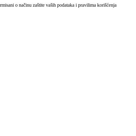
ormisani o načinu zaštite vaših podataka i pravilima korišćenja