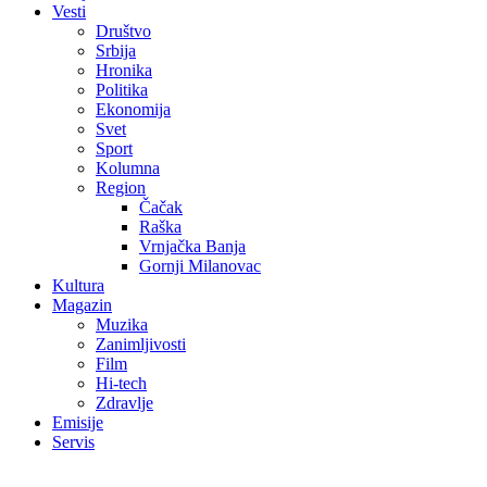
Vesti
Društvo
Srbija
Hronika
Politika
Ekonomija
Svet
Sport
Kolumna
Region
Čačak
Raška
Vrnjačka Banja
Gornji Milanovac
Kultura
Magazin
Muzika
Zanimljivosti
Film
Hi-tech
Zdravlje
Emisije
Servis