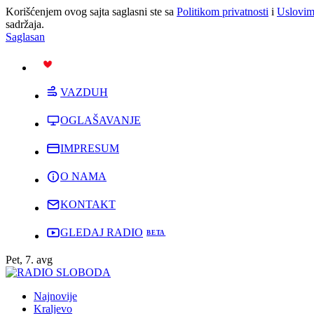
Korišćenjem ovog sajta saglasni ste sa
Politikom privatnosti
i
Uslovim
sadržaja.
Saglasan
PODRŽI
VAZDUH
OGLAŠAVANJE
IMPRESUM
O NAMA
KONTAKT
GLEDAJ RADIO
Pet, 7. avg
Najnovije
Kraljevo