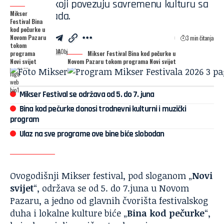
programi koji povezuju savremenu kulturu sa
Mikser
duhom grada.
Festival Bina
kod pečurke u
Novom Pazaru
3 min čitanja
tokom
RADIO SLOBODA
Objavljeno: 02.06.2026. 16:01
programa
Mikser Festival Bina kod pečurke u
Novi svijet
Novom Pazaru tokom programa Novi svijet
Mikser Festival se održava od 5. do 7. juna
Bina kod pečurke donosi trodnevni kulturni i muzički
program
Ulaz na sve programe ove bine biće slobodan
Ovogodišnji Mikser festival, pod sloganom „
Novi
svijet
“, održava se od 5. do 7.juna u Novom
Pazaru, a jedno od glavnih čvorišta festivalskog
duha i lokalne kulture biće „
Bina kod pečurke
“,