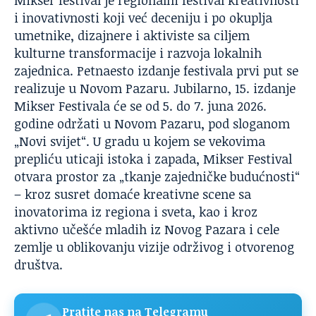
Mikser festival je regionalni festival kreativnosti
i inovativnosti koji već deceniju i po okuplja
umetnike, dizajnere i aktiviste sa ciljem
kulturne transformacije i razvoja lokalnih
zajednica. Petnaesto izdanje festivala prvi put se
realizuje u Novom Pazaru. Jubilarno, 15. izdanje
Mikser Festivala će se od 5. do 7. juna 2026.
godine održati u Novom Pazaru, pod sloganom
„Novi svijet“. U gradu u kojem se vekovima
prepliću uticaji istoka i zapada, Mikser Festival
otvara prostor za „tkanje zajedničke budućnosti“
– kroz susret domaće kreativne scene sa
inovatorima iz regiona i sveta, kao i kroz
aktivno učešće mladih iz Novog Pazara i cele
zemlje u oblikovanju vizije održivog i otvorenog
društva.
Pratite nas na Telegramu