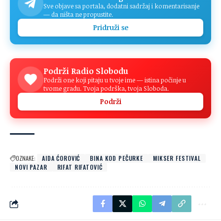
Sve objave sa portala, dodatni sadržaj i komentarisanje
— da ništa ne propustite.
Pridruži se
Podrži Radio Slobodu
Podrži one koji pitaju u tvoje ime — istina počinje u
tvome gradu. Tvoja podrška, tvoja Sloboda.
Podrži
OZNAKE:
AIDA ĆOROVIĆ
BINA KOD PEČURKE
MIKSER FESTIVAL
NOVI PAZAR
RIFAT RIFATOVIĆ