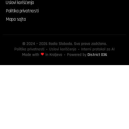
Uslovi korišćenja
Politika privatnosti
Mapa sajta
© 2024 – 2026 Radio Sloboda. Sva prava zadržana.
Politika privatnosti
Uslovi korišćenja
Interni protokol za AI
Made with
in Kraljevo
Powered by
District 036