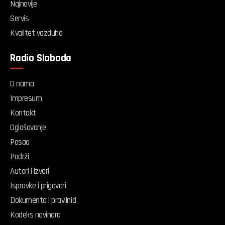
Najnovije
Servis
Kvalitet vazduha
Radio Sloboda
O nama
Impresum
Kontakt
Oglašavanje
Posao
Podrži
Autori i izvori
Ispravke i prigovori
Dokumenta i pravilnici
Kodeks novinara