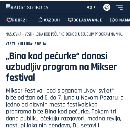
Aa
PODRŽI
VAZDUH
OGLAŠAVANJE
O NAM
NASLOVNA
•
VESTI
•
„BINA KOD PEČURKE“ DONOSI UZBUDLJIV PROGRAM NA MIKSER FESTIVAL
VESTI
KULTURA
SRBIJA
„Bina kod pečurke“ donosi
uzbudljiv program na Mikser
festival
Mikser Festival, pod sloganom „Novi svijet“,
biće održan od 5. do 7. juna u Novom Pazaru, a
jedno od glavnih mesta festivalskog
programa biće Bina kod pečurke. Tokom tri
dana publiku očekuju razgovori, modna revija,
nastupi lokalnih bendova, DJ setovi i