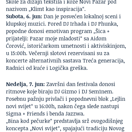
Škole za dizajn tekstila i kože Novi Pazar pod
nazivom „Klimt kao inspiracija“.
Subota, 6. jun:
Dan je posvećen lokalnoj sceni i
klupskoj muzici. Pored DJ Irhada i DJ Phunka,
popodne donosi emotivan program „Šica +
prijatelji: Pazar moje mladosti“ sa Aidom
Ćorović, istoričarkom umetnosti i aktiviskinjom,
u 15:00h. Večernji slotovi rezervisani su za
koncerte alternativnih sastava Treća generacija,
Radnici od kuće i Logička greška.
Nedelja, 7. jun:
Završni dan festivala donosi
ritmove koje biraju DJ Gizmo i DJ Sem1nem.
Posebnu pažnju privlači i popodnevni blok „Lejlin
novi svijet“ u 16:00h, nakon čega slede nastupi
Sigma + Friends i benda Jazzwa.
„Bina kod pečurke“ predstavlja srž ovogodišnjeg
koncepta „Novi svijet“, spajajući tradiciju Novog