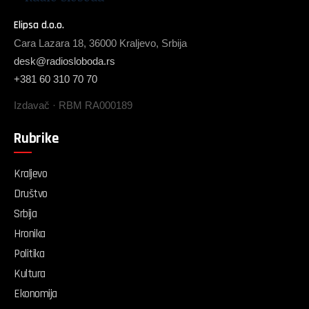
Elipsa d.o.o.
Cara Lazara 18, 36000 Kraljevo, Srbija
desk@radiosloboda.rs
+381 60 310 70 70
Izdavač · RBM RA000189
Rubrike
Kraljevo
Društvo
Srbija
Hronika
Politika
Kultura
Ekonomija