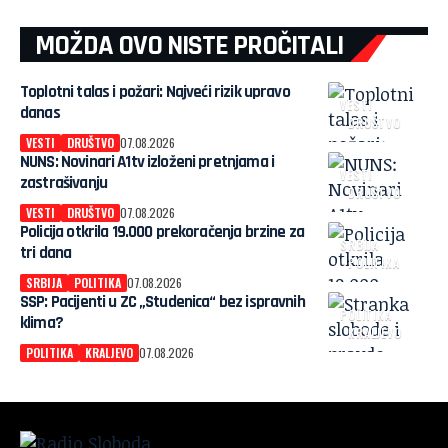
MOŽDA OVO NISTE PROČITALI
Toplotni talas i požari: Najveći rizik upravo
VESTI
danas
DRUŠTVO
VESTI
DRUŠTVO
07.08.2026
NUNS: Novinari A1tv izloženi pretnjama i
VESTI
zastrašivanju
DRUŠTVO
VESTI
DRUŠTVO
07.08.2026
Policija otkrila 19.000 prekoračenja brzine za
SRBIJA
tri dana
POLITIKA
SRBIJA
POLITIKA
07.08.2026
SSP: Pacijenti u ZC „Studenica“ bez ispravnih
POLITIKA
klima?
KRALJEVO
POLITIKA
KRALJEVO
07.08.2026