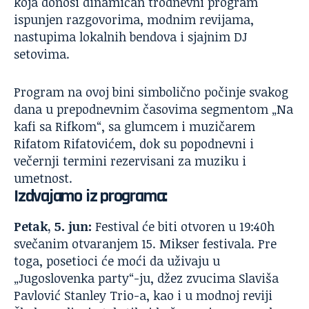
koja donosi dinamičan trodnevni program
ispunjen razgovorima, modnim revijama,
nastupima lokalnih bendova i sjajnim DJ
setovima.
Program na ovoj bini simbolično počinje svakog
dana u prepodnevnim časovima segmentom „Na
kafi sa Rifkom“, sa glumcem i muzičarem
Rifatom Rifatovićem, dok su popodnevni i
večernji termini rezervisani za muziku i
umetnost.
Izdvajamo iz programa:
Petak, 5. jun:
Festival će biti otvoren u 19:40h
svečanim otvaranjem 15. Mikser festivala. Pre
toga, posetioci će moći da uživaju u
„Jugoslovenka party“-ju, džez zvucima Slaviša
Pavlović Stanley Trio-a, kao i u modnoj reviji