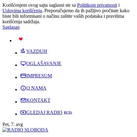
Korišćenjem ovog sajta saglasni ste sa
Politikom privatnosti
i
Uslovima korišćenja
. Preporučujemo da ih pažljivo pročitate kako
biste bili informisani o načinu zaštite vaših podataka i pravilima
korišćenja sadržaja.
Saglasan
PODRŽI
VAZDUH
OGLAŠAVANJE
IMPRESUM
O NAMA
KONTAKT
GLEDAJ RADIO
Pet, 7. avg