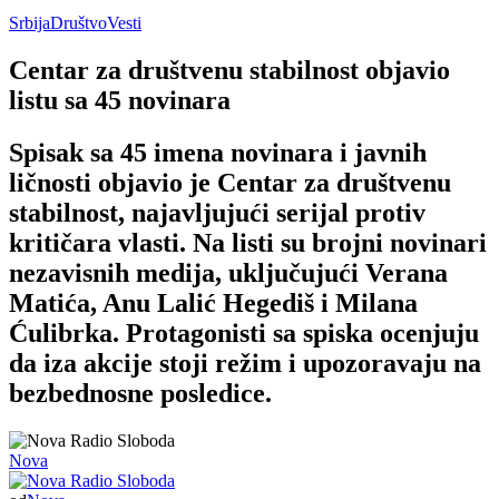
Srbija
Društvo
Vesti
Centar za društvenu stabilnost objavio
listu sa 45 novinara
Spisak sa 45 imena novinara i javnih
ličnosti objavio je Centar za društvenu
stabilnost, najavljujući serijal protiv
kritičara vlasti. Na listi su brojni novinari
nezavisnih medija, uključujući Verana
Matića, Anu Lalić Hegediš i Milana
Ćulibrka. Protagonisti sa spiska ocenjuju
da iza akcije stoji režim i upozoravaju na
bezbednosne posledice.
Nova