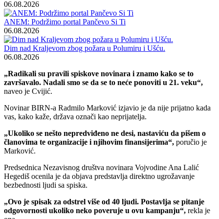
06.08.2026
ANEM: Podržimo portal Pančevo Si Ti
06.08.2026
Dim nad Kraljevom zbog požara u Polumiru i Ušću.
06.08.2026
„Radikali su pravili spiskove novinara i znamo kako se to
završavalo. Nadali smo se da se to neće ponoviti u 21. veku“,
naveo je Cvijić.
Novinar BIRN-a Radmilo Marković izjavio je da nije prijatno kada
vas, kako kaže, država označi kao neprijatelja.
„Ukoliko se nešto nepredviđeno ne desi, nastaviću da pišem o
članovima te organizacije i njihovim finansijerima“,
poručio je
Marković.
Predsednica Nezavisnog društva novinara Vojvodine Ana Lalić
Hegediš ocenila je da objava predstavlja direktno ugrožavanje
bezbednosti ljudi sa spiska.
„Ovo je spisak za odstrel više od 40 ljudi. Postavlja se pitanje
odgovornosti ukoliko neko poveruje u ovu kampanju“,
rekla je