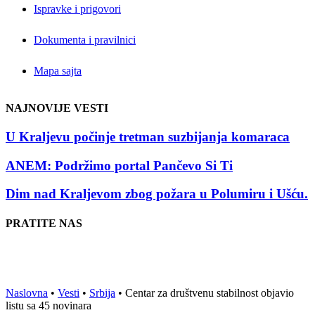
Ispravke i prigovori
Dokumenta i pravilnici
Mapa sajta
NAJNOVIJE VESTI
U Kraljevu počinje tretman suzbijanja komaraca
ANEM: Podržimo portal Pančevo Si Ti
Dim nad Kraljevom zbog požara u Polumiru i Ušću.
PRATITE NAS
Naslovna
•
Vesti
•
Srbija
•
Centar za društvenu stabilnost objavio
listu sa 45 novinara