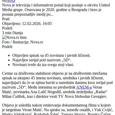
od
Nova
Nova je televizija i informativni portal koji posluje u okviru United
Media grupe. Osnovana je 2020. godine u Beogradu i brzo je
postala prepoznatljiv medij po...
Prati
Objavljeno: 12.02.2026. 16:05
Podeli
3 min čitanja
Foto / Ilustracija: Nova.rs
Podeli
Objavljen spisak sa 45 novinara i javnih ličnosti.
Najavljen serijal pod nazivom „5D“.
Novinari tvrde da iza svega stoji vlast.
Centar za društvenu stabilnost objavio je na društvenim mrežama
spisak sa ukupno 45 imena novinara, urednika i javnih ličnosti,
najavljujući da će se njima baviti u narednim danima kroz serijal pod
nazivom „5D“. Među imenima su predsednik
ANEM-a
Veran
Matić, novinarka Ana Lalić Hegediš, urednik nedeljnika „Radar“
Milan Ćulibrk, kao i direktor vesti TV Nova Slobodan Georgiev.
Objava je usledila nakon emitovanja dokumentarnog filma u kojem
je targetiran Veran Matić. Na spisku su, između ostalih, i Vuk Cvijić,
Marko Vidojković, Rodoljub Šabić, Tamara Skroza, Branko Čečen,