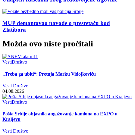
MUP demantovao navode o presretaču kod
Zlatibora
Možda ovo niste pročitali
Vesti
Društvo
„Treba ga ubiti“: Pretnja Marku Vidojkoviću
Vesti
Društvo
04.08.2026
Vesti
Društvo
Pošta Srbije objasnila angažovanje kamiona na EXPO u
Kraljevu
Vesti
Društvo