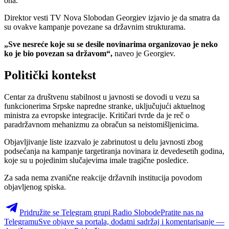
ona.
Direktor vesti TV Nova Slobodan Georgiev izjavio je da smatra da
su ovakve kampanje povezane sa državnim strukturama.
„Sve nesreće koje su se desile novinarima organizovao je neko
ko je bio povezan sa državom“,
naveo je Georgiev.
Politički kontekst
Centar za društvenu stabilnost u javnosti se dovodi u vezu sa
funkcionerima Srpske napredne stranke, uključujući aktuelnog
ministra za evropske integracije. Kritičari tvrde da je reč o
paradržavnom mehanizmu za obračun sa neistomišljenicima.
Objavljivanje liste izazvalo je zabrinutost u delu javnosti zbog
podsećanja na kampanje targetiranja novinara iz devedesetih godina,
koje su u pojedinim slučajevima imale tragične posledice.
Za sada nema zvanične reakcije državnih institucija povodom
objavljenog spiska.
Pridružite se Telegram grupi Radio Slobode
Pratite nas na
Telegramu
Sve objave sa portala, dodatni sadržaj i komentarisanje —