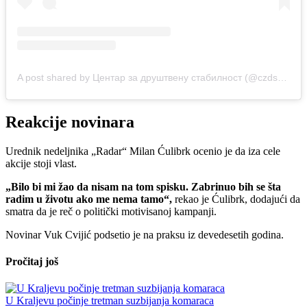
A post shared by Центар за друштвену стабилност (@czds_novisad)
Reakcije novinara
Urednik nedeljnika „Radar“ Milan Ćulibrk ocenio je da iza cele
akcije stoji vlast.
„Bilo bi mi žao da nisam na tom spisku. Zabrinuo bih se šta
radim u životu ako me nema tamo“,
rekao je Ćulibrk, dodajući da
smatra da je reč o politički motivisanoj kampanji.
Novinar Vuk Cvijić podsetio je na praksu iz devedesetih godina.
Pročitaj još
U Kraljevu počinje tretman suzbijanja komaraca