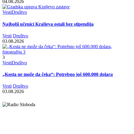
04.08.2026
Vesti
Društvo
Najbolji učenici Kraljeva ostali bez stipendija
Vesti
Društvo
03.08.2026
3
Vesti
Društvo
„Kosta ne može da čeka“: Potrebno još 600.000 dolara
Vesti
Društvo
03.08.2026
Elipsa d.o.o.
Cara Lazara 18, 36000 Kraljevo, Srbija
desk@radiosloboda.rs