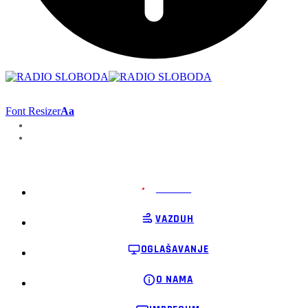
Font Resizer
Aa
PODRŽI
VAZDUH
OGLAŠAVANJE
O NAMA