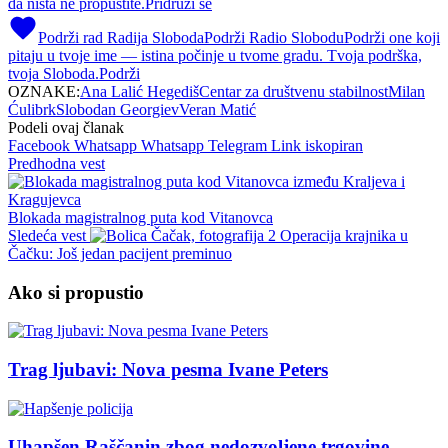
da ništa ne propustite.
Pridruži se
Podrži rad Radija Sloboda
Podrži Radio Slobodu
Podrži one koji
pitaju u tvoje ime — istina počinje u tvome gradu. Tvoja podrška,
tvoja Sloboda.
Podrži
OZNAKE:
Ana Lalić Hegediš
Centar za društvenu stabilnost
Milan
Ćulibrk
Slobodan Georgiev
Veran Matić
Podeli ovaj članak
Facebook
Whatsapp
Whatsapp
Telegram
Link iskopiran
Predhodna vest
Blokada magistralnog puta kod Vitanovca
Sledeća vest
Operacija krajnika u
Čačku: Još jedan pacijent preminuo
Ako si propustio
Trag ljubavi: Nova pesma Ivane Peters
Uhapšen Raščanin zbog nedozvoljene trgovine