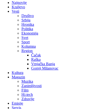
Najnovije
Kraljevo
Vesti
Društvo
Srbija
Hronika
Politika
Ekonomija
Svet
Sport
Kolumna
Region
Čačak
Raška
Vrnjačka Banja
Gornji Milanovac
Kultura
Magazin
Muzika
Zanimljivosti
Film
Hi-tech
Zdravlje
Emisije
Servis