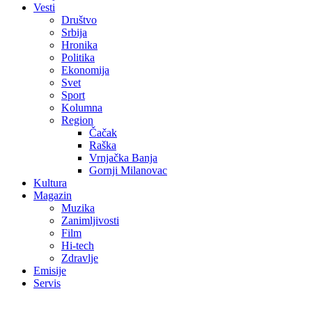
Vesti
Društvo
Srbija
Hronika
Politika
Ekonomija
Svet
Sport
Kolumna
Region
Čačak
Raška
Vrnjačka Banja
Gornji Milanovac
Kultura
Magazin
Muzika
Zanimljivosti
Film
Hi-tech
Zdravlje
Emisije
Servis