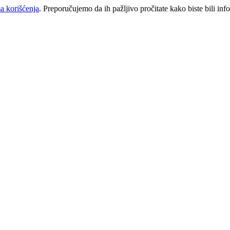
a korišćenja
. Preporučujemo da ih pažljivo pročitate kako biste bili inf