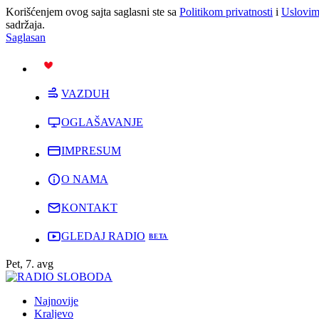
Korišćenjem ovog sajta saglasni ste sa
Politikom privatnosti
i
Uslovim
sadržaja.
Saglasan
PODRŽI
VAZDUH
OGLAŠAVANJE
IMPRESUM
O NAMA
KONTAKT
GLEDAJ RADIO
Pet, 7. avg
Najnovije
Kraljevo