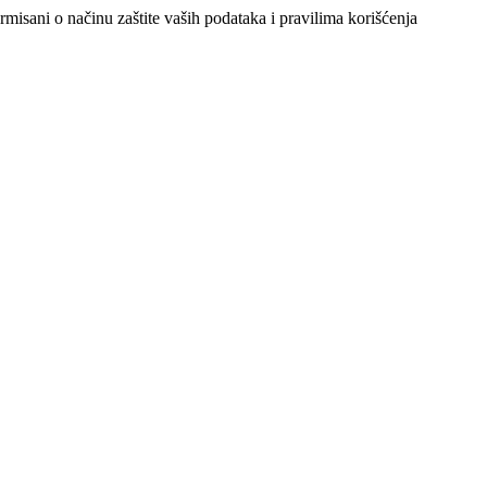
ormisani o načinu zaštite vaših podataka i pravilima korišćenja