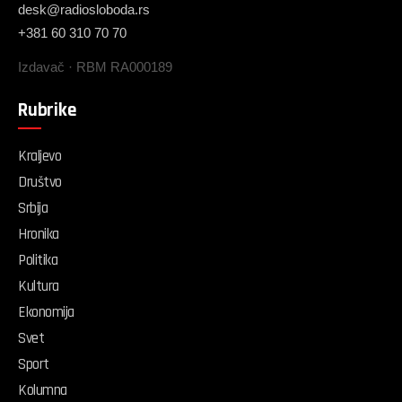
desk@radiosloboda.rs
+381 60 310 70 70
Izdavač · RBM RA000189
Rubrike
Kraljevo
Društvo
Srbija
Hronika
Politika
Kultura
Ekonomija
Svet
Sport
Kolumna