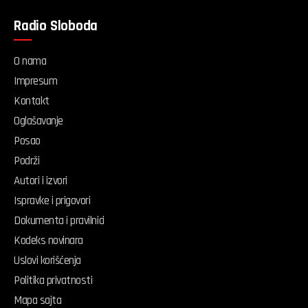
Radio Sloboda
O nama
Impresum
Kontakt
Oglašavanje
Posao
Podrži
Autori i izvori
Ispravke i prigovori
Dokumenta i pravilnici
Kodeks novinara
Uslovi korišćenja
Politika privatnosti
Mapa sajta