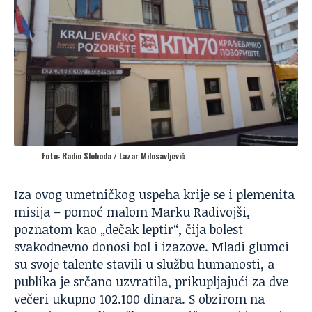
Foto: Radio Sloboda / Lazar Milosavljević
Iza ovog umetničkog uspeha krije se i plemenita
misija – pomoć malom Marku Radivojši,
poznatom kao „dečak leptir“, čija bolest
svakodnevno donosi bol i izazove. Mladi glumci
su svoje talente stavili u službu humanosti, a
publika je srčano uzvratila, prikupljajući za dve
večeri ukupno 102.100 dinara. S obzirom na