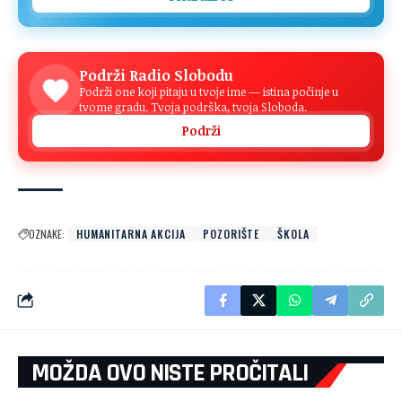
Podrži Radio Slobodu
Podrži one koji pitaju u tvoje ime — istina počinje u
tvome gradu. Tvoja podrška, tvoja Sloboda.
Podrži
OZNAKE:
HUMANITARNA AKCIJA
POZORIŠTE
ŠKOLA
MOŽDA OVO NISTE PROČITALI