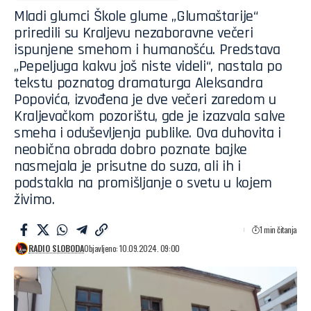
Mladi glumci Škole glume „Glumaštarije“
priredili su Kraljevu nezaboravne večeri
ispunjene smehom i humanošću. Predstava
„Pepeljuga kakvu još niste videli“, nastala po
tekstu poznatog dramaturga Aleksandra
Popovića, izvođena je dve večeri zaredom u
Kraljevačkom pozorištu, gde je izazvala salve
smeha i oduševljenja publike. Ova duhovita i
neobična obrada dobro poznate bajke
nasmejala je prisutne do suza, ali ih i
podstakla na promišljanje o svetu u kojem
živimo.
1 min čitanja
RADIO SLOBODA
Objavljeno: 10.09.2024. 09:00