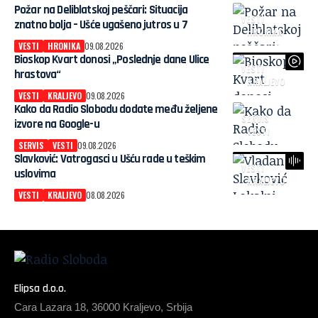
Požar na Deliblatskoj peščari: Situacija
VESTI
znatno bolja – Ušće ugašeno jutros u 7
HRONIKA
VESTI
HRONIKA
09.08.2026
Bioskop Kvart donosi „Poslednje dane Ulice
VESTI
hrastova“
KRALJEVO
VESTI
KRALJEVO
09.08.2026
Kako da Radio Slobodu dodate među željene
SERVIS
izvore na Google-u
VESTI
SERVIS
VESTI
09.08.2026
Slavković: Vatrogasci u Ušću rade u teškim
VESTI
uslovima
KRALJEVO
VESTI
KRALJEVO
08.08.2026
Elipsa d.o.o.
Cara Lazara 18, 36000 Kraljevo, Srbija