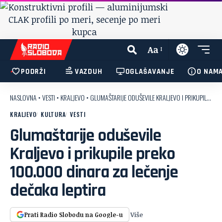
Aa
PODRŽI
VAZDUH
OGLAŠAVANJE
O NAM
NASLOVNA
•
VESTI
•
KRALJEVO
•
GLUMAŠTARIJE ODUŠEVILE KRALJEVO I PRIKUPILE PREKO 100.000 DINARA ZA LEČENJE DEČAKA LEPTIRA
KRALJEVO
KULTURA
VESTI
Glumaštarije oduševile
Kraljevo i prikupile preko
100.000 dinara za lečenje
dečaka leptira
Više
Prati Radio Slobodu na Google-u