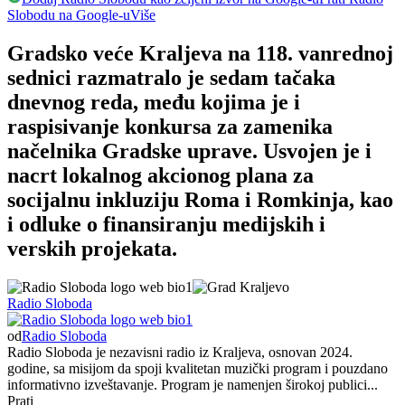
Slobodu na Google-u
Više
Gradsko veće Kraljeva na 118. vanrednoj
sednici razmatralo je sedam tačaka
dnevnog reda, među kojima je i
raspisivanje konkursa za zamenika
načelnika Gradske uprave. Usvojen je i
nacrt lokalnog akcionog plana za
socijalnu inkluziju Roma i Romkinja, kao
i odluke o finansiranju medijskih i
verskih projekata.
Radio Sloboda
od
Radio Sloboda
Radio Sloboda je nezavisni radio iz Kraljeva, osnovan 2024.
godine, sa misijom da spoji kvalitetan muzički program i pouzdano
informativno izveštavanje. Program je namenjen širokoj publici...
Prati