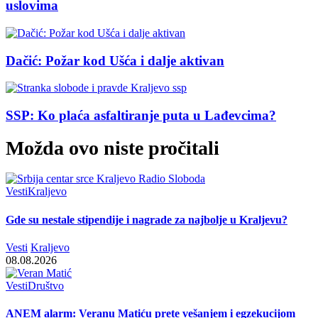
uslovima
Dačić: Požar kod Ušća i dalje aktivan
SSP: Ko plaća asfaltiranje puta u Lađevcima?
Možda ovo niste pročitali
Vesti
Kraljevo
Gde su nestale stipendije i nagrade za najbolje u Kraljevu?
Vesti
Kraljevo
08.08.2026
Vesti
Društvo
ANEM alarm: Veranu Matiću prete vešanjem i egzekucijom