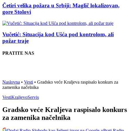
Četiri velika požara u Srbiji: Maglič lokalizovan,
gore Stolovi
Vučetić: Situacija kod Ušća pod kontrolom, ali
požar traje
PRATITE NAS
Naslovna
•
Vesti
•
Gradsko veće Kraljeva raspisalo konkurs za
zamenika načelnika
Vesti
Kraljevo
Servis
Gradsko veće Kraljeva raspisalo konkurs
za zamenika načelnika
Dodaj Radio Slobodu kao željeni izvor na Google-u
Prati Radio