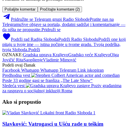
Pošaljite komentar
Pročitajte komentare (2)
Pridružite se Telegram grupi Radio Slobode
Pratite nas na
Telegramu
Sve objave sa portala, dodatni sadržaj i komentarisanje —
da ništa ne propustite.
Pridruži se
Podrži rad Radija Sloboda
Podrži Radio Slobodu
Podrži one koji
pitaju u tvoje ime — istina počinje u tvome gradu. Tvoja podrška,
tvoja Sloboda.
Podrži
OZNAKE:
Gradska uprava Kraljevo
Gradsko veće Kraljevo
Olga
Jovičić Rita
Saopštenje
Vladimir Mimović
Podeli ovaj članak
Facebook
Whatsapp
Whatsapp
Telegram
Link iskopiran
Predhodna vest
Posle 33 godine gasi se franšiza „The Late Show“
Sledeća vest
Poziv građanima
za raspravu o socijalnoj inkluziji Roma
Ako si propustio
Slavković: Vatrogasci u Ušću rade u teškim