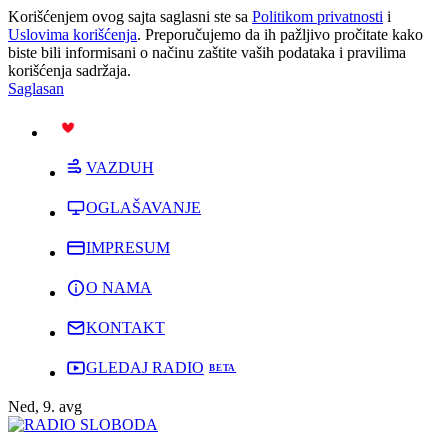
Korišćenjem ovog sajta saglasni ste sa
Politikom privatnosti
i
Uslovima korišćenja
. Preporučujemo da ih pažljivo pročitate kako
biste bili informisani o načinu zaštite vaših podataka i pravilima
korišćenja sadržaja.
Saglasan
PODRŽI
VAZDUH
OGLAŠAVANJE
IMPRESUM
O NAMA
KONTAKT
GLEDAJ RADIO
Ned, 9. avg