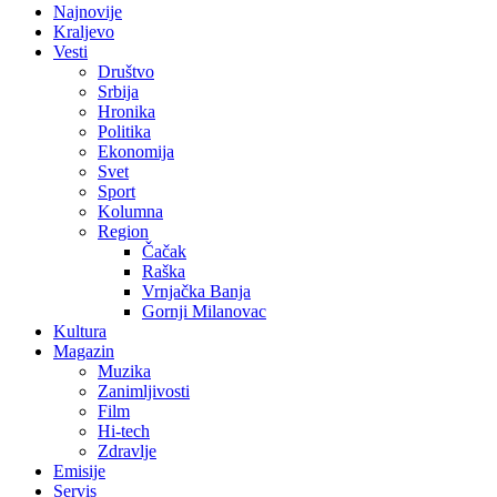
Najnovije
Kraljevo
Vesti
Društvo
Srbija
Hronika
Politika
Ekonomija
Svet
Sport
Kolumna
Region
Čačak
Raška
Vrnjačka Banja
Gornji Milanovac
Kultura
Magazin
Muzika
Zanimljivosti
Film
Hi-tech
Zdravlje
Emisije
Servis