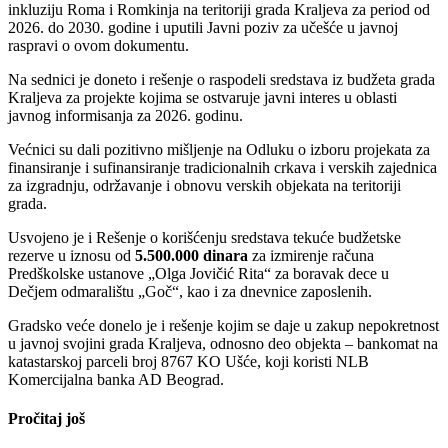
inkluziju Roma i Romkinja na teritoriji grada Kraljeva za period od
2026. do 2030. godine i uputili Javni poziv za učešće u javnoj
raspravi o ovom dokumentu.
Na sednici je doneto i rešenje o raspodeli sredstava iz budžeta grada
Kraljeva za projekte kojima se ostvaruje javni interes u oblasti
javnog informisanja za 2026. godinu.
Većnici su dali pozitivno mišljenje na Odluku o izboru projekata za
finansiranje i sufinansiranje tradicionalnih crkava i verskih zajednica
za izgradnju, održavanje i obnovu verskih objekata na teritoriji
grada.
Usvojeno je i Rešenje o korišćenju sredstava tekuće budžetske
rezerve u iznosu od
5.500.000 dinara
za izmirenje računa
Predškolske ustanove „Olga Jovičić Rita“ za boravak dece u
Dečjem odmaralištu „Goč“, kao i za dnevnice zaposlenih.
Gradsko veće donelo je i rešenje kojim se daje u zakup nepokretnost
u javnoj svojini grada Kraljeva, odnosno deo objekta – bankomat na
katastarskoj parceli broj 8767 KO Ušće, koji koristi NLB
Komercijalna banka AD Beograd.
Pročitaj još