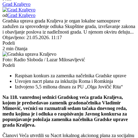
Grad Kraljevo
od
Grad Kraljevo
Gradska uprava grada Kraljeva je organ lokalne samouprave
zadužen za sprovođenje odluka Skupštine grada, izvršavanje zakona
i obavljanje poslova iz nadležnosti grada. U njenom okviru deluju...
Objavljeno: 21.05.2026. 11:17
Podeli
2 min čitanja
Foto: Radio Sloboda / Lazar Milosavljević
Podeli
Raspisan konkurs za zamenika načelnika Gradske uprave
Usvojen nacrt plana za inkluziju Roma i Romkinja
Izdvojeno 5,5 miliona dinara za PU „Olga Jovičić Rita“
Na 118. vanrednoj sednici Gradskog veća grada Kraljeva,
kojom je predsedavao zamenik gradonačelnika Vladimir
Mimović, većnici su razmatrali sedam tačaka dnevnog reda,
među kojima je i odluka o raspisivanju Javnog konkursa za
popunjavanje položaja zamenika načelnika Gradske uprave
grada Kraljeva.
Članovi Veća utvrdili su Nacrt lokalnog akcionog plana za socijalnu