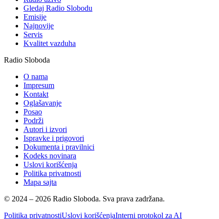
Gledaj Radio Slobodu
Emisije
Najnovije
Servis
Kvalitet vazduha
Radio Sloboda
O nama
Impresum
Kontakt
Oglašavanje
Posao
Podrži
Autori i izvori
Ispravke i prigovori
Dokumenta i pravilnici
Kodeks novinara
Uslovi korišćenja
Politika privatnosti
Mapa sajta
© 2024 – 2026 Radio Sloboda. Sva prava zadržana.
Politika privatnosti
Uslovi korišćenja
Interni protokol za AI