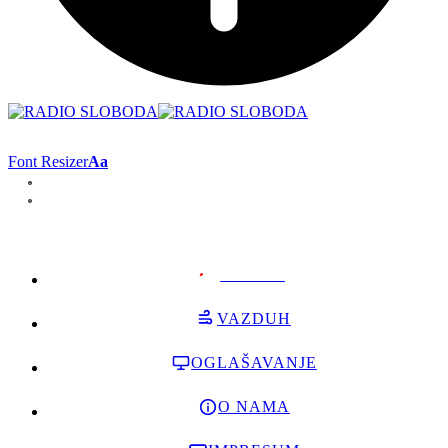
Font Resizer
Aa
PODRŽI
VAZDUH
OGLAŠAVANJE
O NAMA