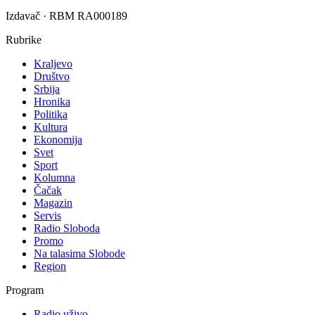
Izdavač · RBM RA000189
Rubrike
Kraljevo
Društvo
Srbija
Hronika
Politika
Kultura
Ekonomija
Svet
Sport
Kolumna
Čačak
Magazin
Servis
Radio Sloboda
Promo
Na talasima Slobode
Region
Program
Radio uživo