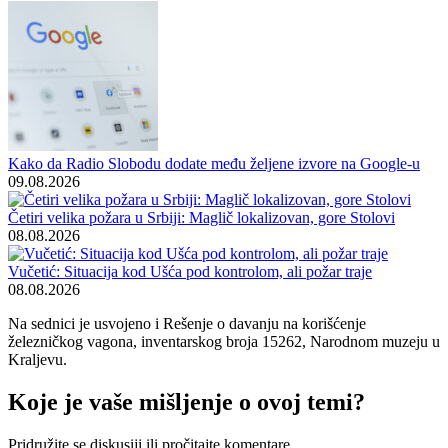
Kako da Radio Slobodu dodate među željene izvore na Google-u
09.08.2026
Četiri velika požara u Srbiji: Maglič lokalizovan, gore Stolovi
08.08.2026
Vučetić: Situacija kod Ušća pod kontrolom, ali požar traje
08.08.2026
Na sednici je usvojeno i Rešenje o davanju na korišćenje
železničkog vagona, inventarskog broja 15262, Narodnom muzeju u
Kraljevu.
Koje je vaše mišljenje o ovoj temi?
Pridružite se diskusiji ili pročitajte komentare.