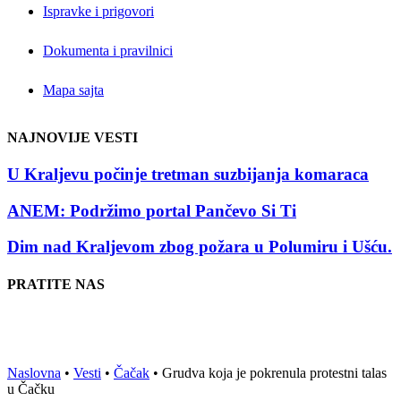
Ispravke i prigovori
Dokumenta i pravilnici
Mapa sajta
NAJNOVIJE VESTI
U Kraljevu počinje tretman suzbijanja komaraca
ANEM: Podržimo portal Pančevo Si Ti
Dim nad Kraljevom zbog požara u Polumiru i Ušću.
PRATITE NAS
Naslovna
•
Vesti
•
Čačak
•
Grudva koja je pokrenula protestni talas
u Čačku