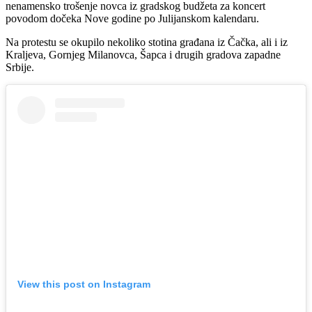
nenamensko trošenje novca iz gradskog budžeta za koncert
povodom dočeka Nove godine po Julijanskom kalendaru.
Na protestu se okupilo nekoliko stotina građana iz Čačka, ali i iz
Kraljeva, Gornjeg Milanovca, Šapca i drugih gradova zapadne
Srbije.
View this post on Instagram