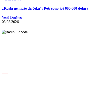
„Kosta ne može da čeka“: Potrebno još 600.000 dolara
Vesti
Društvo
03.08.2026
Elipsa d.o.o.
Cara Lazara 18, 36000 Kraljevo, Srbija
desk@radiosloboda.rs
+381 60 310 70 70
Rubrike
Izdavač · RBM RA000189
Kraljevo
Društvo
Srbija
Hronika