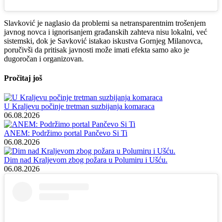
Slavković je naglasio da problemi sa netransparentnim trošenjem
javnog novca i ignorisanjem građanskih zahteva nisu lokalni, već
sistemski, dok je Savković istakao iskustva Gornjeg Milanovca,
poručivši da pritisak javnosti može imati efekta samo ako je
dugoročan i organizovan.
Pročitaj još
U Kraljevu počinje tretman suzbijanja komaraca
06.08.2026
ANEM: Podržimo portal Pančevo Si Ti
06.08.2026
Dim nad Kraljevom zbog požara u Polumiru i Ušću.
06.08.2026