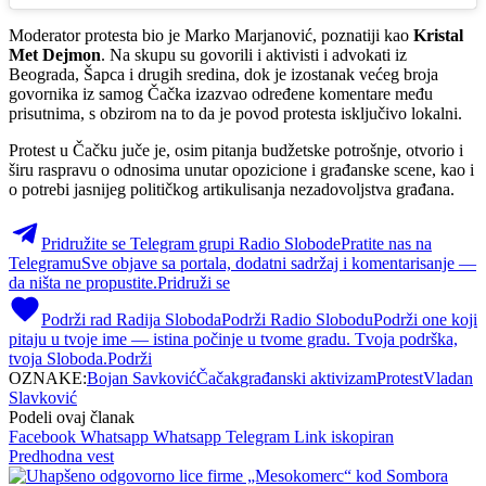
Moderator protesta bio je Marko Marjanović, poznatiji kao
Kristal
Met Dejmon
. Na skupu su govorili i aktivisti i advokati iz
Beograda, Šapca i drugih sredina, dok je izostanak većeg broja
govornika iz samog Čačka izazvao određene komentare među
prisutnima, s obzirom na to da je povod protesta isključivo lokalni.
Protest u Čačku juče je, osim pitanja budžetske potrošnje, otvorio i
širu raspravu o odnosima unutar opozicione i građanske scene, kao i
o potrebi jasnijeg političkog artikulisanja nezadovoljstva građana.
Pridružite se Telegram grupi Radio Slobode
Pratite nas na
Telegramu
Sve objave sa portala, dodatni sadržaj i komentarisanje —
da ništa ne propustite.
Pridruži se
Podrži rad Radija Sloboda
Podrži Radio Slobodu
Podrži one koji
pitaju u tvoje ime — istina počinje u tvome gradu. Tvoja podrška,
tvoja Sloboda.
Podrži
OZNAKE:
Bojan Savković
Čačak
građanski aktivizam
Protest
Vladan
Slavković
Podeli ovaj članak
Facebook
Whatsapp
Whatsapp
Telegram
Link iskopiran
Predhodna vest