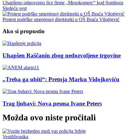
Uhapšeno odgovorno lice firme „Mesokomerc“ kod Sombora
Sledeća vest
Protest podrške smenjenoj direktorki u OŠ Braća Vilotijević
Ako si propustio
Uhapšen Raščanin zbog nedozvoljene trgovine
„Treba ga ubiti“: Pretnja Marku Vidojkoviću
Trag ljubavi: Nova pesma Ivane Peters
Možda ovo niste pročitali
Vesti
Hronika