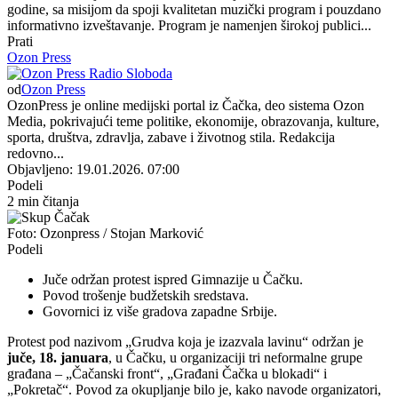
godine, sa misijom da spoji kvalitetan muzički program i pouzdano
informativno izveštavanje. Program je namenjen širokoj publici...
Prati
Ozon Press
od
Ozon Press
OzonPress je online medijski portal iz Čačka, deo sistema Ozon
Media, pokrivajući teme politike, ekonomije, obrazovanja, kulture,
sporta, društva, zdravlja, zabave i životnog stila. Redakcija
redovno...
Objavljeno: 19.01.2026. 07:00
Podeli
2 min čitanja
Foto: Ozonpress / Stojan Marković
Podeli
Juče održan protest ispred Gimnazije u Čačku.
Povod trošenje budžetskih sredstava.
Govornici iz više gradova zapadne Srbije.
Protest pod nazivom „Grudva koja je izazvala lavinu“ održan je
juče, 18. januara
, u Čačku, u organizaciji tri neformalne grupe
građana – „Čačanski front“, „Građani Čačka u blokadi“ i
„Pokretač“. Povod za okupljanje bilo je, kako navode organizatori,