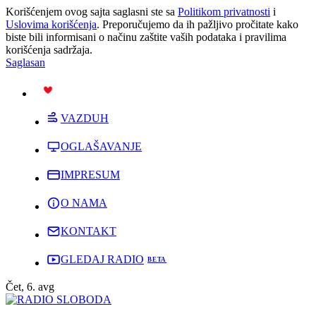
Korišćenjem ovog sajta saglasni ste sa
Politikom privatnosti
i
Uslovima korišćenja
. Preporučujemo da ih pažljivo pročitate kako
biste bili informisani o načinu zaštite vaših podataka i pravilima
korišćenja sadržaja.
Saglasan
PODRŽI
VAZDUH
OGLAŠAVANJE
IMPRESUM
O NAMA
KONTAKT
GLEDAJ RADIO
Čet, 6. avg