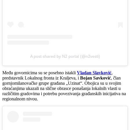
A post shared by N2 portal (@n2vesti)
Među govornicima su se posebno istakli
Vladan Slavković
,
predstavnik Lokalnog fronta iz Kraljeva, i
Bojan Savković
, član
gornjomilanovačke grupe građana „Uzinat“. Obojica su u svojim
obraćanjima ukazali na slične obrasce ponašanja lokalnih vlasti u
različitim gradovima i potrebu povezivanja građanskih inicijativa na
regionalnom nivou.