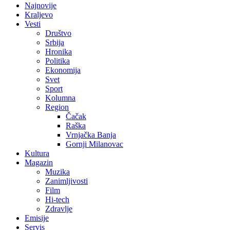
Najnovije
Kraljevo
Vesti
Društvo
Srbija
Hronika
Politika
Ekonomija
Svet
Sport
Kolumna
Region
Čačak
Raška
Vrnjačka Banja
Gornji Milanovac
Kultura
Magazin
Muzika
Zanimljivosti
Film
Hi-tech
Zdravlje
Emisije
Servis