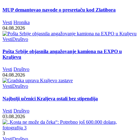
MUP demantovao navode o presretaču kod Zlatibora
Vesti
Hronika
04.08.2026
Vesti
Društvo
Pošta Srbije objasnila angažovanje kamiona na EXPO u
Kraljevu
Vesti
Društvo
04.08.2026
Vesti
Društvo
Najbolji učenici Kraljeva ostali bez stipendija
Vesti
Društvo
03.08.2026
3
Vesti
Društvo