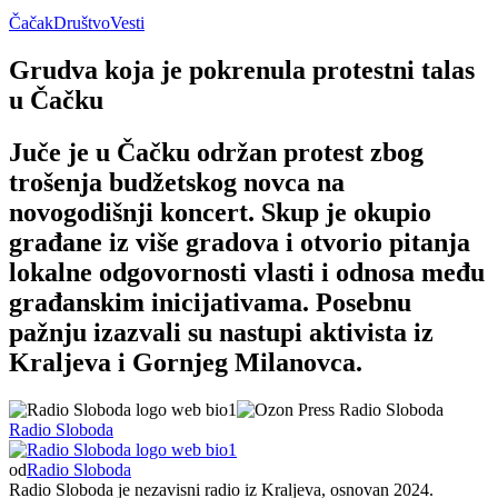
Čačak
Društvo
Vesti
Grudva koja je pokrenula protestni talas
u Čačku
Juče je u Čačku održan protest zbog
trošenja budžetskog novca na
novogodišnji koncert. Skup je okupio
građane iz više gradova i otvorio pitanja
lokalne odgovornosti vlasti i odnosa među
građanskim inicijativama. Posebnu
pažnju izazvali su nastupi aktivista iz
Kraljeva i Gornjeg Milanovca.
Radio Sloboda
od
Radio Sloboda
Radio Sloboda je nezavisni radio iz Kraljeva, osnovan 2024.