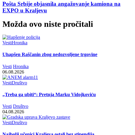
Pošta Srbije objasnila angažovanje kamiona na
EXPO u Kraljevu
Možda ovo niste pročitali
Vesti
Hronika
Uhapšen Raščanin zbog nedozvoljene trgovine
Vesti
Hronika
06.08.2026
Vesti
Društvo
„Treba ga ubiti“: Pretnja Marku Vidojkoviću
Vesti
Društvo
04.08.2026
Vesti
Društvo
Najbolji učenici Kraljeva ostali bez stipendija