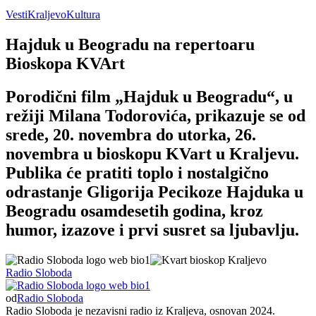
Vesti
Kraljevo
Kultura
Hajduk u Beogradu na repertoaru
Bioskopa KVArt
Porodični film „Hajduk u Beogradu“, u
režiji Milana Todorovića, prikazuje se od
srede, 20. novembra do utorka, 26.
novembra u bioskopu KVart u Kraljevu.
Publika će pratiti toplo i nostalgično
odrastanje Gligorija Pecikoze Hajduka u
Beogradu osamdesetih godina, kroz
humor, izazove i prvi susret sa ljubavlju.
Radio Sloboda
od
Radio Sloboda
Radio Sloboda je nezavisni radio iz Kraljeva, osnovan 2024.