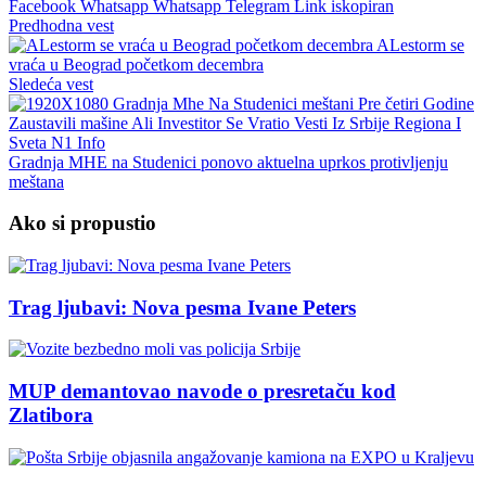
Facebook
Whatsapp
Whatsapp
Telegram
Link iskopiran
Predhodna vest
ALestorm se
vraća u Beograd početkom decembra
Sledeća vest
Gradnja MHE na Studenici ponovo aktuelna uprkos protivljenju
meštana
Ako si propustio
Trag ljubavi: Nova pesma Ivane Peters
MUP demantovao navode o presretaču kod
Zlatibora