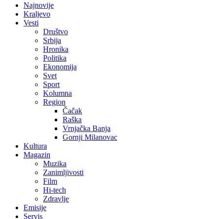
Najnovije
Kraljevo
Vesti
Društvo
Srbija
Hronika
Politika
Ekonomija
Svet
Sport
Kolumna
Region
Čačak
Raška
Vrnjačka Banja
Gornji Milanovac
Kultura
Magazin
Muzika
Zanimljivosti
Film
Hi-tech
Zdravlje
Emisije
Servis