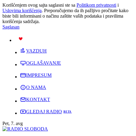
Korišćenjem ovog sajta saglasni ste sa
Politikom privatnosti
i
Uslovima korišćenja
. Preporučujemo da ih pažljivo pročitate kako
biste bili informisani o načinu zaštite vaših podataka i pravilima
korišćenja sadržaja.
Saglasan
PODRŽI
VAZDUH
OGLAŠAVANJE
IMPRESUM
O NAMA
KONTAKT
GLEDAJ RADIO
Pet, 7. avg