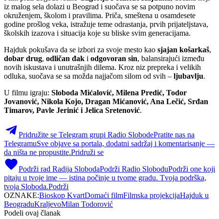
iz malog sela dolazi u Beograd i suočava se sa potpuno novim
okruženjem, školom i pravilima. Priča, smeštena u osamdesete
godine prošlog veka, istražuje teme odrastanja, prvih prijateljstava,
školskih izazova i situacija koje su bliske svim generacijama.
Hajduk pokušava da se izbori za svoje mesto kao
sjajan košarkaš
,
dobar drug
,
odličan đak
i
odgovoran sin
, balansirajući između
novih iskustava i unutrašnjih dilema. Kroz niz prepreka i velikih
odluka, suočava se sa možda najjačom silom od svih –
ljubavlju
.
U filmu igraju:
Sloboda Mićalović, Milena Predić, Todor
Jovanović, Nikola Kojo, Dragan Mićanović, Ana Lečić, Srđan
Timarov, Pavle Jerinić i Jelica Sretenović
.
Pridružite se Telegram grupi Radio Slobode
Pratite nas na
Telegramu
Sve objave sa portala, dodatni sadržaj i komentarisanje —
da ništa ne propustite.
Pridruži se
Podrži rad Radija Sloboda
Podrži Radio Slobodu
Podrži one koji
pitaju u tvoje ime — istina počinje u tvome gradu. Tvoja podrška,
tvoja Sloboda.
Podrži
OZNAKE:
Bioskop Kvart
Domaći film
Filmska projekcija
Hajduk u
Beogradu
Kraljevo
Milan Todorović
Podeli ovaj članak