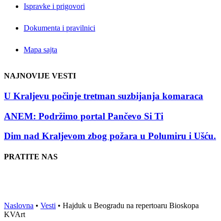
Ispravke i prigovori
Dokumenta i pravilnici
Mapa sajta
NAJNOVIJE VESTI
U Kraljevu počinje tretman suzbijanja komaraca
ANEM: Podržimo portal Pančevo Si Ti
Dim nad Kraljevom zbog požara u Polumiru i Ušću.
PRATITE NAS
Naslovna
•
Vesti
•
Hajduk u Beogradu na repertoaru Bioskopa
KVArt