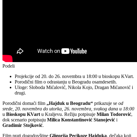
Podeli
Projekcije od 20. do 26. novembra u 18:00 u bioskopu KVart.
Porodični film o odrastanju u Beogradu osamdesetih.
Uloge: Sloboda Mićalović, Nikola Kojo, Dragan Mićanović i
drugi.
Porodični domaći film
„Hajduk u Beogradu“
prikazuje se
od
srede, 20. novembra do utorka, 26. novembra, svakog dana u 18:00
u
Bioskopu KVart
u Kraljevu. Režiju potpisuje
Milan Todorović
,
dok scenario potpisuju
Milica Konstantinović Stanojević
i
Gradimir Stojković
.
Film prati dogodovštine
Gligorija Pecikoze Hajduka
, dečaka koji