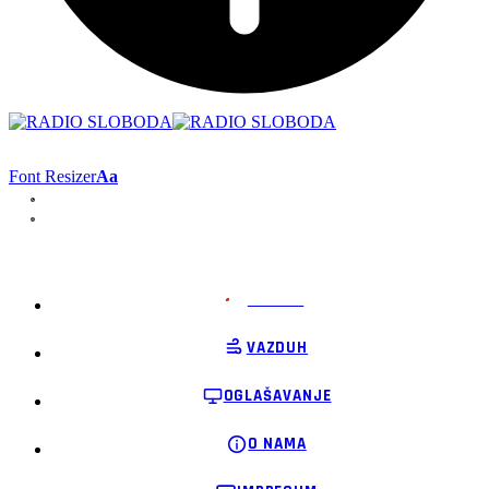
Font Resizer
Aa
PODRŽI
VAZDUH
OGLAŠAVANJE
O NAMA