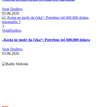
Vesti
Društvo
03.08.2026
3
Vesti
Društvo
„Kosta ne može da čeka“: Potrebno još 600.000 dolara
Vesti
Društvo
03.08.2026
Elipsa d.o.o.
Cara Lazara 18, 36000 Kraljevo, Srbija
desk@radiosloboda.rs
+381 60 310 70 70
Rubrike
Izdavač · RBM RA000189