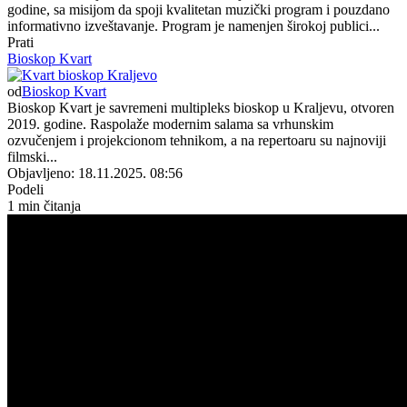
godine, sa misijom da spoji kvalitetan muzički program i pouzdano
informativno izveštavanje. Program je namenjen širokoj publici...
Prati
Bioskop Kvart
od
Bioskop Kvart
Bioskop Kvart je savremeni multipleks bioskop u Kraljevu, otvoren
2019. godine. Raspolaže modernim salama sa vrhunskim
ozvučenjem i projekcionom tehnikom, a na repertoaru su najnoviji
filmski...
Objavljeno: 18.11.2025. 08:56
Podeli
1 min čitanja