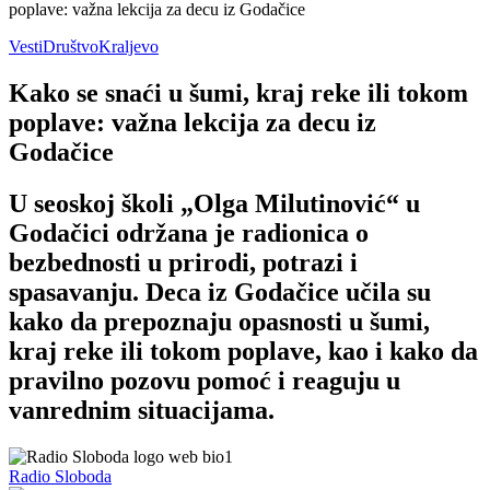
poplave: važna lekcija za decu iz Godačice
Vesti
Društvo
Kraljevo
Kako se snaći u šumi, kraj reke ili tokom
poplave: važna lekcija za decu iz
Godačice
U seoskoj školi „Olga Milutinović“ u
Godačici održana je radionica o
bezbednosti u prirodi, potrazi i
spasavanju. Deca iz Godačice učila su
kako da prepoznaju opasnosti u šumi,
kraj reke ili tokom poplave, kao i kako da
pravilno pozovu pomoć i reaguju u
vanrednim situacijama.
Radio Sloboda