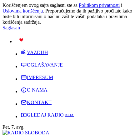
Korišćenjem ovog sajta saglasni ste sa
Politikom privatnosti
i
Uslovima korišćenja
. Preporučujemo da ih pažljivo pročitate kako
biste bili informisani o načinu zaštite vaših podataka i pravilima
korišćenja sadržaja.
Saglasan
PODRŽI
VAZDUH
OGLAŠAVANJE
IMPRESUM
O NAMA
KONTAKT
GLEDAJ RADIO
Pet, 7. avg