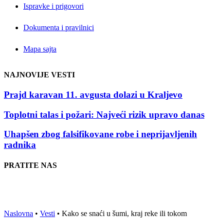
Ispravke i prigovori
Dokumenta i pravilnici
Mapa sajta
NAJNOVIJE VESTI
Prajd karavan 11. avgusta dolazi u Kraljevo
Toplotni talas i požari: Najveći rizik upravo danas
Uhapšen zbog falsifikovane robe i neprijavljenih
radnika
PRATITE NAS
Naslovna
•
Vesti
•
Kako se snaći u šumi, kraj reke ili tokom