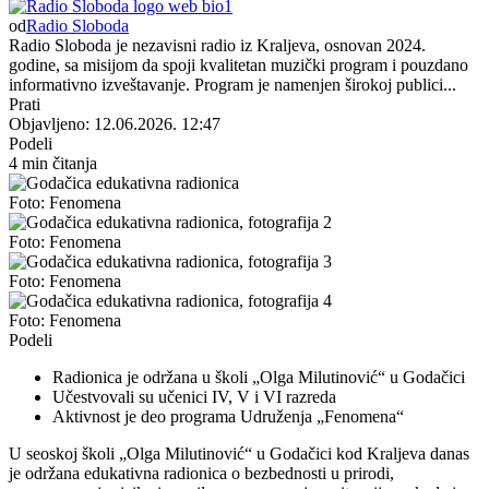
od
Radio Sloboda
Radio Sloboda je nezavisni radio iz Kraljeva, osnovan 2024.
godine, sa misijom da spoji kvalitetan muzički program i pouzdano
informativno izveštavanje. Program je namenjen širokoj publici...
Prati
Objavljeno: 12.06.2026. 12:47
Podeli
4 min čitanja
Foto: Fenomena
Foto: Fenomena
Foto: Fenomena
Foto: Fenomena
Podeli
Radionica je održana u školi „Olga Milutinović“ u Godačici
Učestvovali su učenici IV, V i VI razreda
Aktivnost je deo programa Udruženja „Fenomena“
U seoskoj školi „Olga Milutinović“ u Godačici kod Kraljeva danas
je održana edukativna radionica o bezbednosti u prirodi,