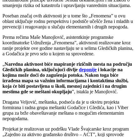
smanjenju rizika od katastrofa i upravljanju vanrednim situacijama.
Poseban značaj ovih aktivnosti je u tome što „Fenomena” u ovu
oblast uključuje rodnu perspektivu i podstiče učešće žena i mladih u
prevenciji i reagovanju u slučaju elementarnih i drugih nepogoda.
Prema rečima Maše Manojlović, asistentkinje programske
koordinatorke Udruženja „Fenomena”, aktivnosti realizovane kroz
ranije projekte ove godine nastavljaju se u selima Gledićkih planina,
a Godačica je prvo selo u kojem su sprovedene.
„
Naredna aktivnost biće mapiranje rizičnih mesta na području
Gledićkih planina, uključujući divlje
deponije
i lokacije na
kojima može doći do zagušenja potoka. Nakon toga biće
izrađena mapa sa važnim informacijama i kontaktima službi,
koja će biti postavljena u školi, mesnoj zajednici i na drugim
mestima gde se meštani okupljaju
”, istakla je Manojlović.
Dragana Veljović, meštanka, podseća da je u okviru projekta
formirana i radna grupa meštanki Godačice i Gledića, kao i Viber
grupa za brže obaveštavanje meštana o mogućim elementarnim
nepogodama.
Projekat je realizovan uz podršku Vlade Švajcarske kroz program
„Zajedno za aktivno građansko društvo – ACT”, koji sprovode