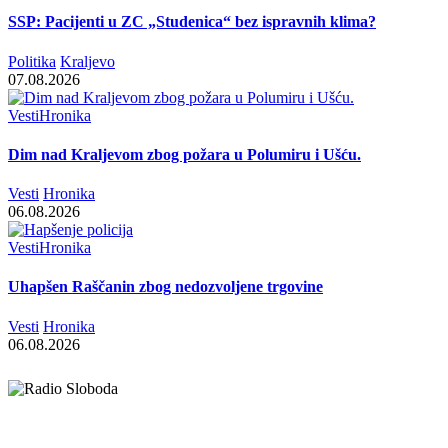
SSP: Pacijenti u ZC „Studenica“ bez ispravnih klima?
Politika
Kraljevo
07.08.2026
Vesti
Hronika
Dim nad Kraljevom zbog požara u Polumiru i Ušću.
Vesti
Hronika
06.08.2026
Vesti
Hronika
Uhapšen Raščanin zbog nedozvoljene trgovine
Vesti
Hronika
06.08.2026
Elipsa d.o.o.