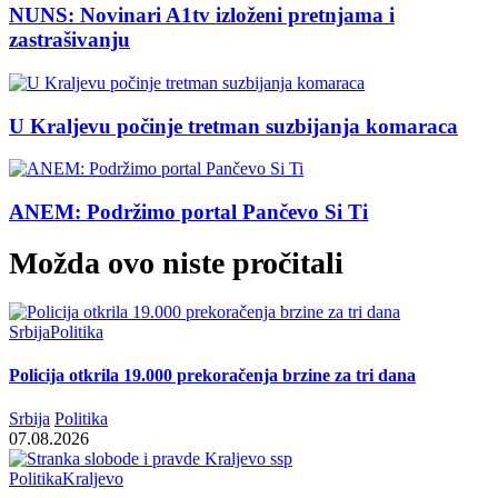
NUNS: Novinari A1tv izloženi pretnjama i
zastrašivanju
U Kraljevu počinje tretman suzbijanja komaraca
ANEM: Podržimo portal Pančevo Si Ti
Možda ovo niste pročitali
Srbija
Politika
Policija otkrila 19.000 prekoračenja brzine za tri dana
Srbija
Politika
07.08.2026
Politika
Kraljevo