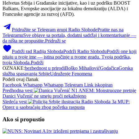
Helvetas Srbija i Građanske inicijative, kao i uz podršku BOOST
Balkans, Evropske asocijacije za lokalnu demokratiju (ALDA) i
Francuske agencije za razvoj (AFD).
Pridružite se Telegram grupi Radio Slobode
Pratite nas na
Telegramu
Sve objave sa portala, dodatni sadržaj i komentarisanje —
da ništa ne propustite.
Pridruži se
Podrži rad Radija Sloboda
Podrži Radio Slobodu
Podrži one koji
pitaju u tvoje ime — istina počinje u tvome gradu. Tvoja podrška,
tvoja Sloboda.
Podrži
OZNAKE:
bezbednost u prirodi
Boško Mihailović
Godačica
Gorska
služba spasavanja Srbije
Udruženje Fenomena
Podeli ovaj članak
Facebook
Whatsapp
Whatsapp
Telegram
Link iskopiran
Predhodna vest
ANEM: Monstruozne pretnje
Danici Vučenić ne smeju proći nekažnjeno
Sledeća vest
MUP:
Oprez u saobraćaju zbog početka raspusta
Ako si propustio