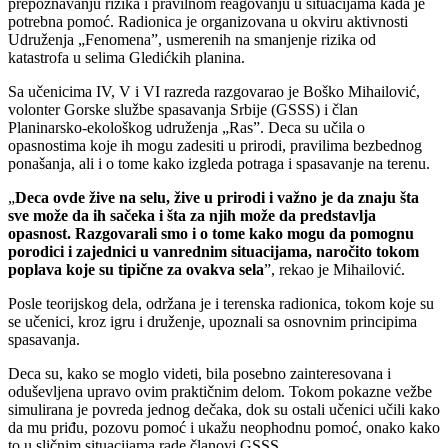
prepoznavanju rizika i pravilnom reagovanju u situacijama kada je
potrebna pomoć. Radionica je organizovana u okviru aktivnosti
Udruženja „Fenomena”, usmerenih na smanjenje rizika od
katastrofa u selima Gledićkih planina.
Sa učenicima IV, V i VI razreda razgovarao je Boško Mihailović,
volonter Gorske službe spasavanja Srbije (GSSS) i član
Planinarsko-ekološkog udruženja „Ras”. Deca su učila o
opasnostima koje ih mogu zadesiti u prirodi, pravilima bezbednog
ponašanja, ali i o tome kako izgleda potraga i spasavanje na terenu.
„
Deca ovde žive na selu, žive u prirodi i važno je da znaju šta
sve može da ih sačeka i šta za njih može da predstavlja
opasnost. Razgovarali smo i o tome kako mogu da pomognu
porodici i zajednici u vanrednim situacijama, naročito tokom
poplava koje su tipične za ovakva sela
”, rekao je Mihailović.
Posle teorijskog dela, održana je i terenska radionica, tokom koje su
se učenici, kroz igru i druženje, upoznali sa osnovnim principima
spasavanja.
Deca su, kako se moglo videti, bila posebno zainteresovana i
oduševljena upravo ovim praktičnim delom. Tokom pokazne vežbe
simulirana je povreda jednog dečaka, dok su ostali učenici učili kako
da mu priđu, pozovu pomoć i ukažu neophodnu pomoć, onako kako
to u sličnim situacijama rade članovi GSSS.