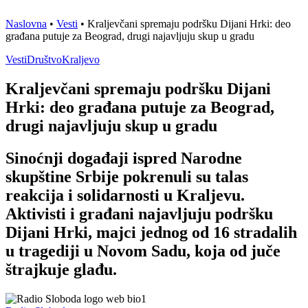
Naslovna
•
Vesti
•
Kraljevčani spremaju podršku Dijani Hrki: deo
građana putuje za Beograd, drugi najavljuju skup u gradu
Vesti
Društvo
Kraljevo
Kraljevčani spremaju podršku Dijani
Hrki: deo građana putuje za Beograd,
drugi najavljuju skup u gradu
Sinoćnji događaji ispred Narodne
skupštine Srbije pokrenuli su talas
reakcija i solidarnosti u Kraljevu.
Aktivisti i građani najavljuju podršku
Dijani Hrki, majci jednog od 16 stradalih
u tragediji u Novom Sadu, koja od juče
štrajkuje glađu.