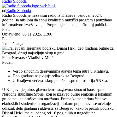
Radio Sloboda
od
Radio Sloboda
Radio Sloboda je nezavisni radio iz Kraljeva, osnovan 2024.
godine, sa misijom da spoji kvalitetan muzički program i pouzdano
informativno izveštavanje. Program je namenjen širokoj publici...
Prati
Objavljeno: 03.11.2025. 11:00
Podeli
1 min čitanja
Foto: Nova.rs / Vladislav Mitić
Podeli
Vest o sinoćnim dešavanjima glavna tema jutra u Kraljevu.
Deo građana najavljuje odlazak za Beograd.
U Kraljevu večeras skup podrške ispred prostorija SNS-a.
U Kraljevu je jutros glavna tema razgovora sinoćni haos ispred
Narodne skupštine Srbije, koji je izazvao burne reakcije u lokalnim
grupama i na društvenim mrežama. Prema komentarima članova
ekoloških i studentskih organizacija, tokom popodneva se očekuje
odlazak dela građana i aktivista za Beograd, kako bi pružili podršku
Dijani Hrki
, majci jednog od 16 poginulih u tragediji na