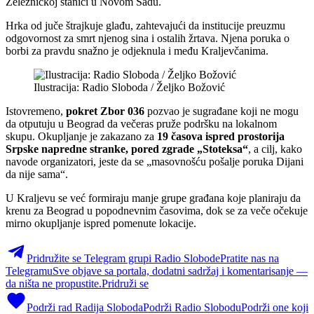
Železničkoj stanici u Novom Sadu.
Hrka od juče štrajkuje glađu, zahtevajući da institucije preuzmu
odgovornost za smrt njenog sina i ostalih žrtava. Njena poruka o
borbi za pravdu snažno je odjeknula i među Kraljevčanima.
Ilustracija: Radio Sloboda / Željko Božović
Istovremeno,
pokret Zbor 036
pozvao je sugrađane koji ne mogu
da otputuju u Beograd da večeras pruže podršku na lokalnom
skupu. Okupljanje je zakazano za
19 časova ispred prostorija
Srpske napredne stranke, pored zgrade „Stoteksa“
, a cilj, kako
navode organizatori, jeste da se „masovnošću pošalje poruka Dijani
da nije sama“.
U Kraljevu se već formiraju manje grupe građana koje planiraju da
krenu za Beograd u popodnevnim časovima, dok se za veče očekuje
mirno okupljanje ispred pomenute lokacije.
Pridružite se Telegram grupi Radio Slobode
Pratite nas na
Telegramu
Sve objave sa portala, dodatni sadržaj i komentarisanje —
da ništa ne propustite.
Pridruži se
Podrži rad Radija Sloboda
Podrži Radio Slobodu
Podrži one koji