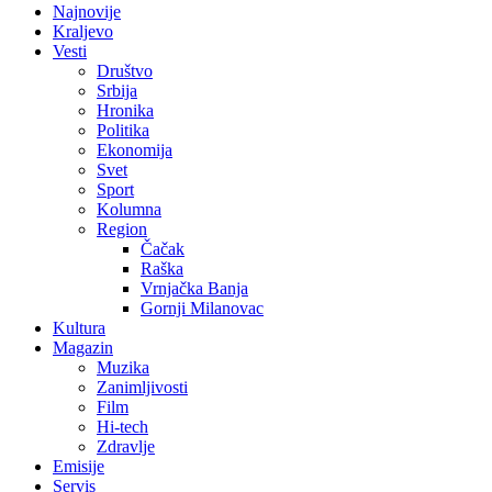
Najnovije
Kraljevo
Vesti
Društvo
Srbija
Hronika
Politika
Ekonomija
Svet
Sport
Kolumna
Region
Čačak
Raška
Vrnjačka Banja
Gornji Milanovac
Kultura
Magazin
Muzika
Zanimljivosti
Film
Hi-tech
Zdravlje
Emisije
Servis