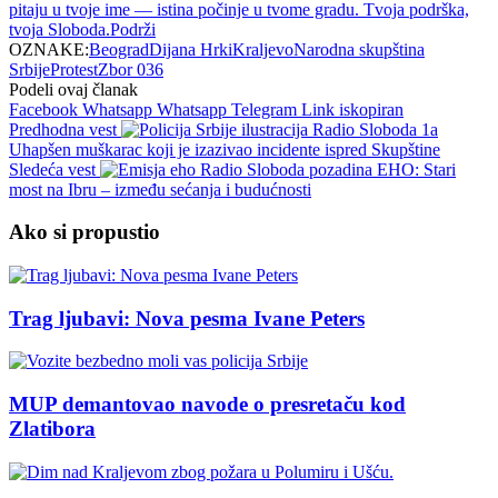
pitaju u tvoje ime — istina počinje u tvome gradu. Tvoja podrška,
tvoja Sloboda.
Podrži
OZNAKE:
Beograd
Dijana Hrki
Kraljevo
Narodna skupština
Srbije
Protest
Zbor 036
Podeli ovaj članak
Facebook
Whatsapp
Whatsapp
Telegram
Link iskopiran
Predhodna vest
Uhapšen muškarac koji je izazivao incidente ispred Skupštine
Sledeća vest
EHO: Stari
most na Ibru – između sećanja i budućnosti
Ako si propustio
Trag ljubavi: Nova pesma Ivane Peters
MUP demantovao navode o presretaču kod
Zlatibora