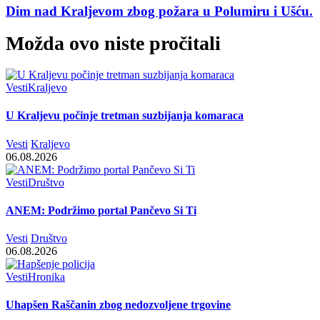
Dim nad Kraljevom zbog požara u Polumiru i Ušću.
Možda ovo niste pročitali
Vesti
Kraljevo
U Kraljevu počinje tretman suzbijanja komaraca
Vesti
Kraljevo
06.08.2026
Vesti
Društvo
ANEM: Podržimo portal Pančevo Si Ti
Vesti
Društvo
06.08.2026
Vesti
Hronika
Uhapšen Raščanin zbog nedozvoljene trgovine