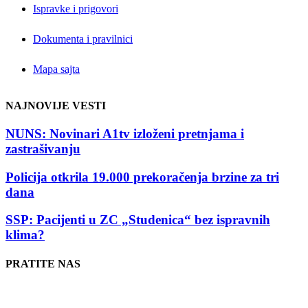
Ispravke i prigovori
Dokumenta i pravilnici
Mapa sajta
NAJNOVIJE VESTI
NUNS: Novinari A1tv izloženi pretnjama i
zastrašivanju
Policija otkrila 19.000 prekoračenja brzine za tri
dana
SSP: Pacijenti u ZC „Studenica“ bez ispravnih
klima?
PRATITE NAS