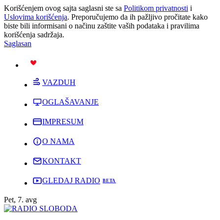
Korišćenjem ovog sajta saglasni ste sa
Politikom privatnosti
i
Uslovima korišćenja
. Preporučujemo da ih pažljivo pročitate kako
biste bili informisani o načinu zaštite vaših podataka i pravilima
korišćenja sadržaja.
Saglasan
PODRŽI
VAZDUH
OGLAŠAVANJE
IMPRESUM
O NAMA
KONTAKT
GLEDAJ RADIO
Pet, 7. avg