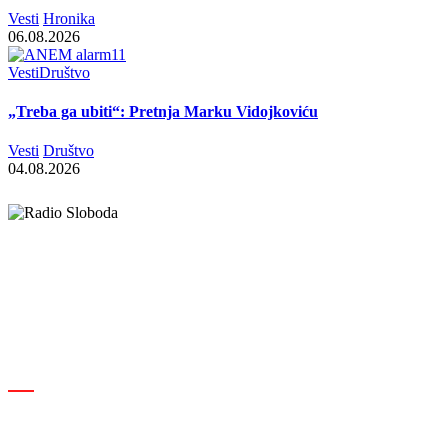
Vesti
Hronika
06.08.2026
Vesti
Društvo
„Treba ga ubiti“: Pretnja Marku Vidojkoviću
Vesti
Društvo
04.08.2026
Elipsa d.o.o.
Cara Lazara 18, 36000 Kraljevo, Srbija
desk@radiosloboda.rs
+381 60 310 70 70
Rubrike
Izdavač · RBM RA000189
Kraljevo