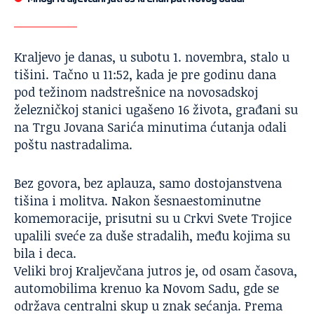
Kraljevo je danas, u subotu 1. novembra, stalo u
tišini. Tačno u 11:52, kada je pre godinu dana
pod težinom nadstrešnice na novosadskoj
železničkoj stanici ugašeno 16 života, građani su
na Trgu Jovana Sarića minutima ćutanja odali
poštu nastradalima.
Bez govora, bez aplauza, samo dostojanstvena
tišina i molitva. Nakon šesnaestominutne
komemoracije, prisutni su u Crkvi Svete Trojice
upalili sveće za duše stradalih, među kojima su
bila i deca.
Veliki broj Kraljevčana jutros je, od osam časova,
automobilima krenuo ka Novom Sadu, gde se
održava centralni skup u znak sećanja. Prema