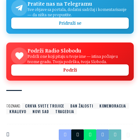
Pratite nas na Telegramu
Sve objave sa portala, dodatni sadržaj i komentarisanje
— da ništa ne propustite.
Pridruži se
Podrži Radio Slobodu
Podrži one koji pitaju u tvoje ime — istina počinje u
tvome gradu. Tvoja podrška, tvoja Sloboda.
Podrži
OZNAKE:
CRKVA SVETE TROJICE
DAN ŽALOSTI
KOMEMORACIJA
KRALJEVO
NOVI SAD
TRAGEDIJA