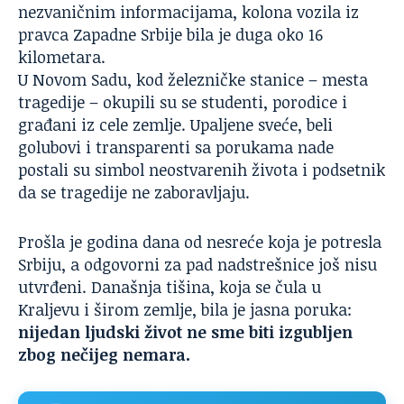
nezvaničnim informacijama, kolona vozila iz
pravca Zapadne Srbije bila je duga oko 16
kilometara.
U
Novom Sadu, kod železničke stanice – mesta
tragedije
– okupili su se studenti, porodice i
građani iz cele zemlje. Upaljene sveće, beli
golubovi i transparenti sa porukama nade
postali su simbol neostvarenih života i podsetnik
da se tragedije ne zaboravljaju.
Prošla je godina dana od nesreće koja je potresla
Srbiju, a odgovorni za pad nadstrešnice još nisu
utvrđeni. Današnja tišina, koja se čula u
Kraljevu i širom zemlje, bila je jasna poruka:
nijedan ljudski život ne sme biti izgubljen
zbog nečijeg nemara.