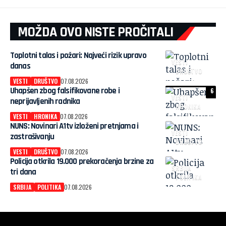
MOŽDA OVO NISTE PROČITALI
Toplotni talas i požari: Najveći rizik upravo
VESTI
danas
DRUŠTVO
VESTI
DRUŠTVO
07.08.2026
Uhapšen zbog falsifikovane robe i
6
VESTI
neprijavljenih radnika
HRONIKA
VESTI
HRONIKA
07.08.2026
NUNS: Novinari A1tv izloženi pretnjama i
VESTI
zastrašivanju
DRUŠTVO
VESTI
DRUŠTVO
07.08.2026
Policija otkrila 19.000 prekoračenja brzine za
SRBIJA
tri dana
POLITIKA
SRBIJA
POLITIKA
07.08.2026