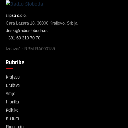
Elipsa d.o.o.
Cara Lazara 18, 36000 Kraljevo, Srbija
desk@radiosloboda.rs
+381 60 310 70 70
Izdavač · RBM RA000189
Rubrike
Kraljevo
Društvo
Srbija
Hronika
Politika
Kultura
Ekonomija