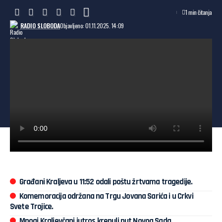
1 min čitanja
RADIO SLOBODA
Objavljeno: 01.11.2025. 14:09
Građani Kraljeva u 11:52 odali poštu žrtvama tragedije.
Komemoracija održana na Trgu Jovana Sarića i u Crkvi
Svete Trojice.
Mnogi Kraljevčani jutros krenuli put Novog Sada.