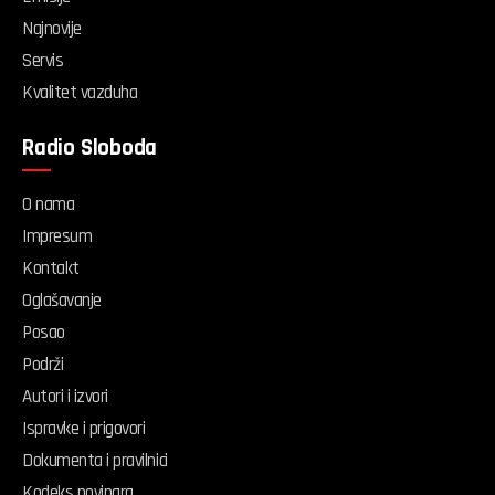
Najnovije
Servis
Kvalitet vazduha
Radio Sloboda
O nama
Impresum
Kontakt
Oglašavanje
Posao
Podrži
Autori i izvori
Ispravke i prigovori
Dokumenta i pravilnici
Kodeks novinara