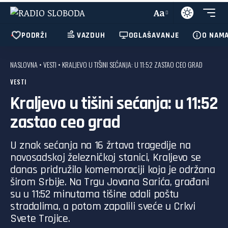
Aa
PODRŽI
VAZDUH
OGLAŠAVANJE
O NAM
NASLOVNA
•
VESTI
•
KRALJEVO U TIŠINI SEĆANJA: U 11:52 ZASTAO CEO GRAD
VESTI
Kraljevo u tišini sećanja: u 11:52
zastao ceo grad
U znak sećanja na 16 žrtava tragedije na
novosadskoj železničkoj stanici, Kraljevo se
danas pridružilo komemoraciji koja je održana
širom Srbije. Na Trgu Jovana Sarića, građani
su u 11:52 minutama tišine odali poštu
stradalima, a potom zapalili sveće u Crkvi
Svete Trojice.