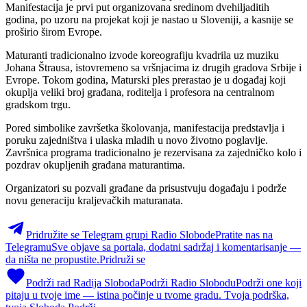
Manifestacija je prvi put organizovana sredinom dvehiljaditih
godina, po uzoru na projekat koji je nastao u Sloveniji, a kasnije se
proširio širom Evrope.
Maturanti tradicionalno izvode koreografiju kvadrila uz muziku
Johana Štrausa, istovremeno sa vršnjacima iz drugih gradova Srbije i
Evrope. Tokom godina, Maturski ples prerastao je u događaj koji
okuplja veliki broj građana, roditelja i profesora na centralnom
gradskom trgu.
Pored simbolike završetka školovanja, manifestacija predstavlja i
poruku zajedništva i ulaska mladih u novo životno poglavlje.
Završnica programa tradicionalno je rezervisana za zajedničko kolo i
pozdrav okupljenih građana maturantima.
Organizatori su pozvali građane da prisustvuju događaju i podrže
novu generaciju kraljevačkih maturanata.
Pridružite se Telegram grupi Radio Slobode
Pratite nas na
Telegramu
Sve objave sa portala, dodatni sadržaj i komentarisanje —
da ništa ne propustite.
Pridruži se
Podrži rad Radija Sloboda
Podrži Radio Slobodu
Podrži one koji
pitaju u tvoje ime — istina počinje u tvome gradu. Tvoja podrška,