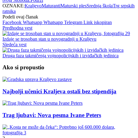
tvoja Sloboda.
Podrži
OZNAKE:
Kraljevo
Maturanti
Maturski ples
Srednja škola
Trg srpskih
ratnika
Podeli ovaj članak
Facebook
Whatsapp
Whatsapp
Telegram
Link iskopiran
Predhodna vest
Izdaje se trosoban stan u novogradnji u Kraljevu
Sledeća vest
Druga faza takmičenja vojnopolicijskih i izviđačkih jedinica
Ako si propustio
Najbolji učenici Kraljeva ostali bez stipendija
Trag ljubavi: Nova pesma Ivane Peters