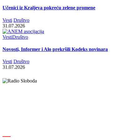
Učenici iz Kraljeva pokreću zelene promene
Vesti
Društvo
31.07.2026
Vesti
Društvo
Novosti, Informer i Alo prekršili Kodeks novinara
Vesti
Društvo
31.07.2026
Elipsa d.o.o.
Cara Lazara 18, 36000 Kraljevo, Srbija
desk@radiosloboda.rs
+381 60 310 70 70
Rubrike
Izdavač · RBM RA000189