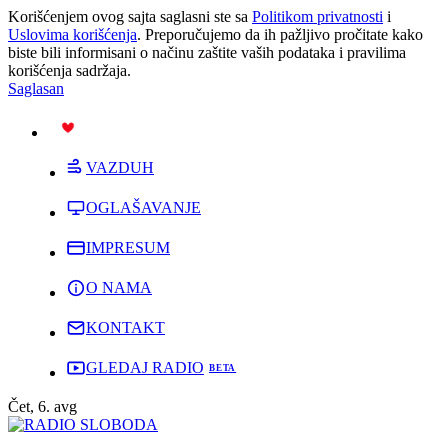
Korišćenjem ovog sajta saglasni ste sa
Politikom privatnosti
i
Uslovima korišćenja
. Preporučujemo da ih pažljivo pročitate kako
biste bili informisani o načinu zaštite vaših podataka i pravilima
korišćenja sadržaja.
Saglasan
PODRŽI
VAZDUH
OGLAŠAVANJE
IMPRESUM
O NAMA
KONTAKT
GLEDAJ RADIO
Čet, 6. avg