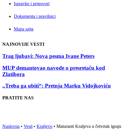
Ispravke i prigovori
Dokumenta i pravilnici
Mapa sajta
NAJNOVIJE VESTI
Trag ljubavi: Nova pesma Ivane Peters
MUP demantovao navode o presretaču kod
Zlatibora
„Treba ga ubiti“: Pretnja Marku Vidojkoviću
PRATITE NAS
Naslovna
•
Vesti
•
Kraljevo
•
Maturanti Kraljeva u četvrtak igraju