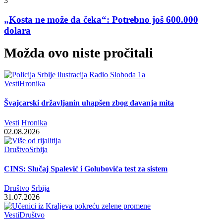
3
„Kosta ne može da čeka“: Potrebno još 600.000
dolara
Možda ovo niste pročitali
Vesti
Hronika
Švajcarski državljanin uhapšen zbog davanja mita
Vesti
Hronika
02.08.2026
Društvo
Srbija
CINS: Slučaj Spalević i Golubovića test za sistem
Društvo
Srbija
31.07.2026
Vesti
Društvo