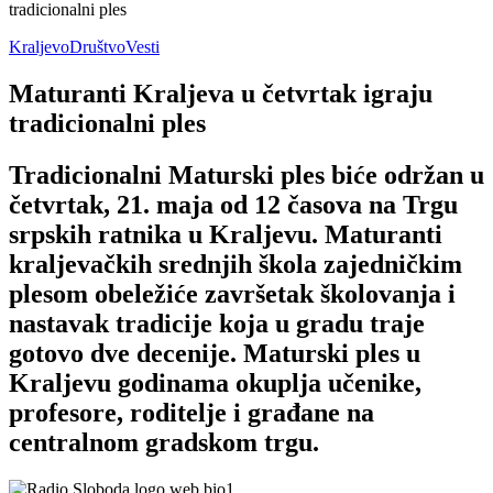
tradicionalni ples
Kraljevo
Društvo
Vesti
Maturanti Kraljeva u četvrtak igraju
tradicionalni ples
Tradicionalni Maturski ples biće održan u
četvrtak, 21. maja od 12 časova na Trgu
srpskih ratnika u Kraljevu. Maturanti
kraljevačkih srednjih škola zajedničkim
plesom obeležiće završetak školovanja i
nastavak tradicije koja u gradu traje
gotovo dve decenije. Maturski ples u
Kraljevu godinama okuplja učenike,
profesore, roditelje i građane na
centralnom gradskom trgu.