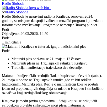
Radio Sloboda
od
Radio Sloboda
Radio Sloboda je nezavisni radio iz Kraljeva, osnovan 2024.
godine, sa misijom da spoji kvalitetan muzički program i pouzdano
informativno izveštavanje. Program je namenjen širokoj publici...
Prati
Objavljeno: 20.05.2026. 14:50
Podeli
1 min čitanja
Podeli
Maturski ples održava se 21. maja u 12 časova.
Maturanti plešu na Trgu srpskih ratnika u Kraljevu.
Tradicija manifestacije traje skoro dve decenije.
Maturanti kraljevačkih srednjih škola okupiće se u četvrtak (sutra),
21. maja u podne na Trgu srpskih ratnika gde će biti održan
tradicionalni Maturski ples. Reč je o manifestaciji koja je postala
jedan od prepoznatljivih događaja za mlade u Kraljevu i simbolično
označava kraj srednjoškolskog obrazovanja.
Kraljevo je među prvim gradovima u Srbiji koji su se priključili
evropskom projektu sinhronizovanog plesa maturanata.