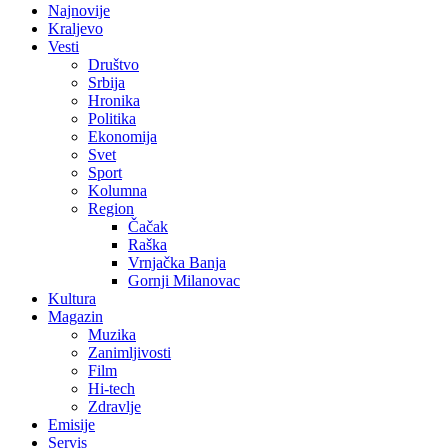
Najnovije
Kraljevo
Vesti
Društvo
Srbija
Hronika
Politika
Ekonomija
Svet
Sport
Kolumna
Region
Čačak
Raška
Vrnjačka Banja
Gornji Milanovac
Kultura
Magazin
Muzika
Zanimljivosti
Film
Hi-tech
Zdravlje
Emisije
Servis