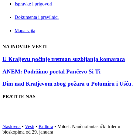
Ispravke i prigovori
Dokumenta i pravilnici
Mapa sajta
NAJNOVIJE VESTI
U Kraljevu počinje tretman suzbijanja komaraca
ANEM: Podržimo portal Pančevo Si Ti
Dim nad Kraljevom zbog požara u Polumiru i Ušću.
PRATITE NAS
Naslovna
•
Vesti
•
Kultura
•
Milost: Naučnofantastički triler u
bioskopima od 29. januara