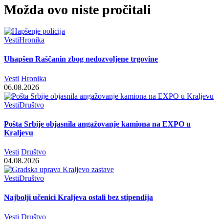
Možda ovo niste pročitali
Vesti
Hronika
Uhapšen Raščanin zbog nedozvoljene trgovine
Vesti
Hronika
06.08.2026
Vesti
Društvo
Pošta Srbije objasnila angažovanje kamiona na EXPO u
Kraljevu
Vesti
Društvo
04.08.2026
Vesti
Društvo
Najbolji učenici Kraljeva ostali bez stipendija
Vesti
Društvo