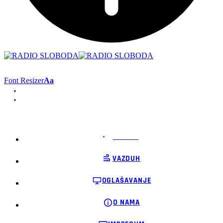
Font Resizer
Aa
PODRŽI
VAZDUH
OGLAŠAVANJE
O NAMA