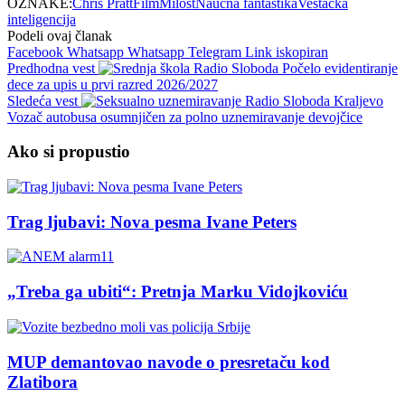
OZNAKE:
Chris Pratt
Film
Milost
Naučna fantastika
Veštačka
inteligencija
Podeli ovaj članak
Facebook
Whatsapp
Whatsapp
Telegram
Link iskopiran
Predhodna vest
Počelo evidentiranje
dece za upis u prvi razred 2026/2027
Sledeća vest
Vozač autobusa osumnjičen za polno uznemiravanje devojčice
Ako si propustio
Trag ljubavi: Nova pesma Ivane Peters
„Treba ga ubiti“: Pretnja Marku Vidojkoviću
MUP demantovao navode o presretaču kod
Zlatibora