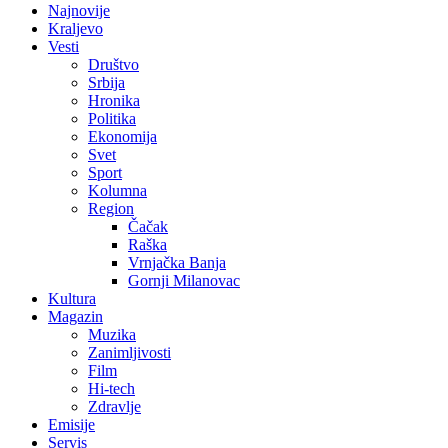
Najnovije
Kraljevo
Vesti
Društvo
Srbija
Hronika
Politika
Ekonomija
Svet
Sport
Kolumna
Region
Čačak
Raška
Vrnjačka Banja
Gornji Milanovac
Kultura
Magazin
Muzika
Zanimljivosti
Film
Hi-tech
Zdravlje
Emisije
Servis