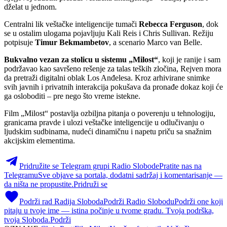
dželat u jednom.
Centralni lik veštačke inteligencije tumači
Rebecca Ferguson
, dok
se u ostalim ulogama pojavljuju Kali Reis i Chris Sullivan. Režiju
potpisuje
Timur Bekmambetov
, a scenario Marco van Belle.
Bukvalno vezan za stolicu u sistemu „Milost“
, koji je ranije i sam
podržavao kao savršeno rešenje za talas teških zločina, Rejven mora
da pretraži digitalni oblak Los Anđelesa. Kroz arhivirane snimke
svih javnih i privatnih interakcija pokušava da pronađe dokaz koji će
ga osloboditi – pre nego što vreme istekne.
Film „Milost“ postavlja ozbiljna pitanja o poverenju u tehnologiju,
granicama pravde i ulozi veštačke inteligencije u odlučivanju o
ljudskim sudbinama, nudeći dinamičnu i napetu priču sa snažnim
akcijskim elementima.
Pridružite se Telegram grupi Radio Slobode
Pratite nas na
Telegramu
Sve objave sa portala, dodatni sadržaj i komentarisanje —
da ništa ne propustite.
Pridruži se
Podrži rad Radija Sloboda
Podrži Radio Slobodu
Podrži one koji
pitaju u tvoje ime — istina počinje u tvome gradu. Tvoja podrška,
tvoja Sloboda.
Podrži