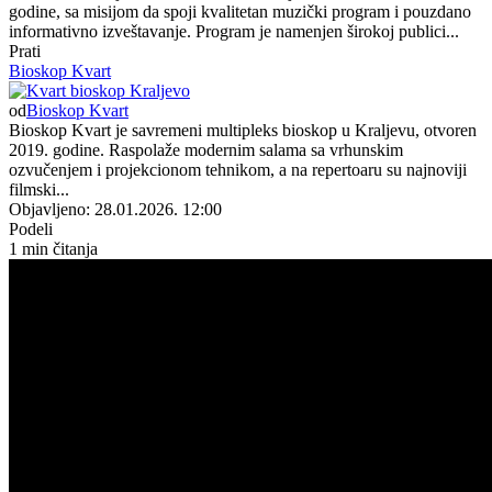
godine, sa misijom da spoji kvalitetan muzički program i pouzdano
informativno izveštavanje. Program je namenjen širokoj publici...
Prati
Bioskop Kvart
od
Bioskop Kvart
Bioskop Kvart je savremeni multipleks bioskop u Kraljevu, otvoren
2019. godine. Raspolaže modernim salama sa vrhunskim
ozvučenjem i projekcionom tehnikom, a na repertoaru su najnoviji
filmski...
Objavljeno: 28.01.2026. 12:00
Podeli
1 min čitanja