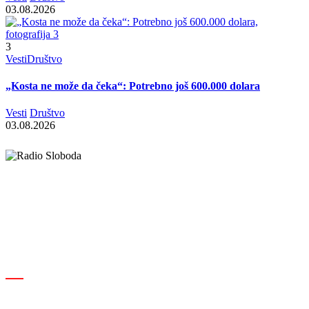
03.08.2026
3
Vesti
Društvo
„Kosta ne može da čeka“: Potrebno još 600.000 dolara
Vesti
Društvo
03.08.2026
Elipsa d.o.o.
Cara Lazara 18, 36000 Kraljevo, Srbija
desk@radiosloboda.rs
+381 60 310 70 70
Rubrike
Izdavač · RBM RA000189
Kraljevo