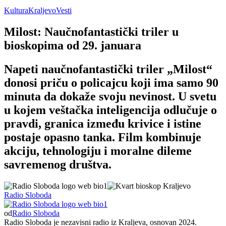
Kultura
Kraljevo
Vesti
Milost: Naučnofantastički triler u
bioskopima od 29. januara
Napeti naučnofantastički triler „Milost“
donosi priču o policajcu koji ima samo 90
minuta da dokaže svoju nevinost. U svetu
u kojem veštačka inteligencija odlučuje o
pravdi, granica između krivice i istine
postaje opasno tanka. Film kombinuje
akciju, tehnologiju i moralne dileme
savremenog društva.
Radio Sloboda
od
Radio Sloboda
Radio Sloboda je nezavisni radio iz Kraljeva, osnovan 2024.