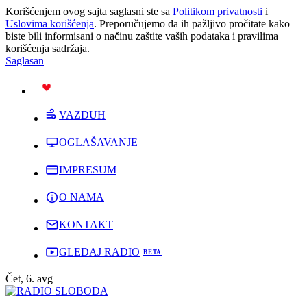
Korišćenjem ovog sajta saglasni ste sa
Politikom privatnosti
i
Uslovima korišćenja
. Preporučujemo da ih pažljivo pročitate kako
biste bili informisani o načinu zaštite vaših podataka i pravilima
korišćenja sadržaja.
Saglasan
PODRŽI
VAZDUH
OGLAŠAVANJE
IMPRESUM
O NAMA
KONTAKT
GLEDAJ RADIO
Čet, 6. avg