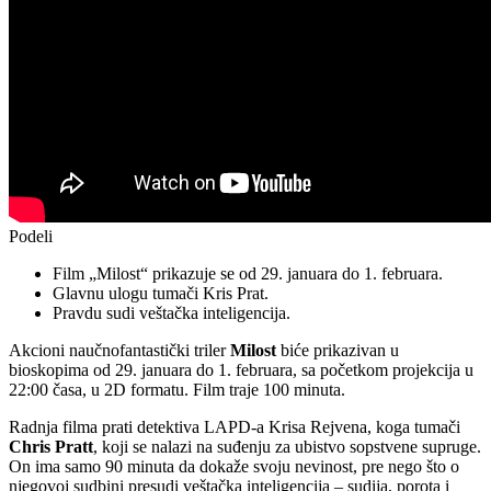
Podeli
Film „Milost“ prikazuje se od 29. januara do 1. februara.
Glavnu ulogu tumači Kris Prat.
Pravdu sudi veštačka inteligencija.
Akcioni naučnofantastički triler
Milost
biće prikazivan u
bioskopima od 29. januara do 1. februara, sa početkom projekcija u
22:00 časa, u 2D formatu. Film traje 100 minuta.
Radnja filma prati detektiva LAPD-a Krisa Rejvena, koga tumači
Chris Pratt
, koji se nalazi na suđenju za ubistvo sopstvene supruge.
On ima samo 90 minuta da dokaže svoju nevinost, pre nego što o
njegovoj sudbini presudi veštačka inteligencija – sudija, porota i