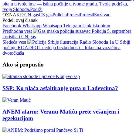
pitaju u tvoje ime — istina počinje u tvome gradu. Tvoja podrška,
tvoja Sloboda.
Podrži
OZNAKE:
CN gas
CS gas
Policija
Protest
Protesti
Suzavac
Podeli ovaj članak
Facebook
Whatsapp
Whatsapp
Telegram
Link iskopiran
Predhodna vest
Policija 5. septembra
koristila i CN gas
Sledeća vest
U Srbiji
počinje ROADPOL nedelja bezbednosti – fokus na vozačima
dvotočkaša
Ako si propustio
SSP: Ko plaća asfaltiranje puta u Lađevcima?
ANEM alarm: Veranu Matiću prete vešanjem i
egzekucijom