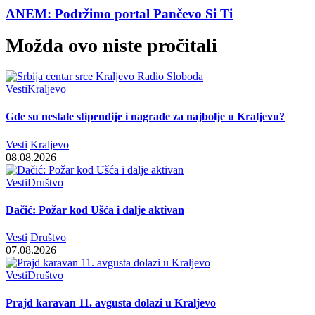
ANEM: Podržimo portal Pančevo Si Ti
Možda ovo niste pročitali
Vesti
Kraljevo
Gde su nestale stipendije i nagrade za najbolje u Kraljevu?
Vesti
Kraljevo
08.08.2026
Vesti
Društvo
Dačić: Požar kod Ušća i dalje aktivan
Vesti
Društvo
07.08.2026
Vesti
Društvo
Prajd karavan 11. avgusta dolazi u Kraljevo