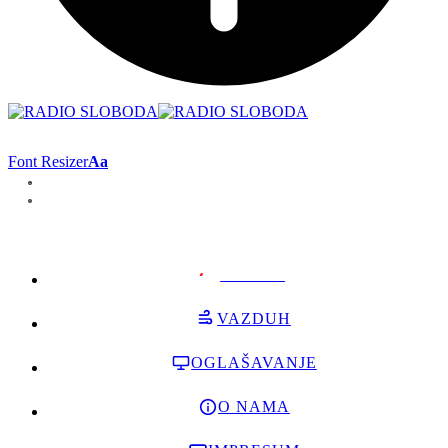
Font Resizer
Aa
PODRŽI
VAZDUH
OGLAŠAVANJE
O NAMA