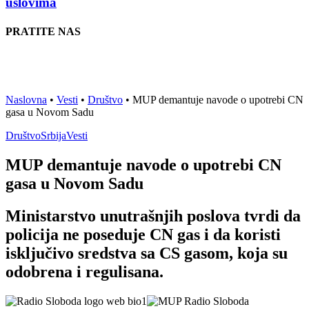
uslovima
PRATITE NAS
Naslovna
•
Vesti
•
Društvo
•
MUP demantuje navode o upotrebi CN
gasa u Novom Sadu
Društvo
Srbija
Vesti
MUP demantuje navode o upotrebi CN
gasa u Novom Sadu
Ministarstvo unutrašnjih poslova tvrdi da
policija ne poseduje CN gas i da koristi
isključivo sredstva sa CS gasom, koja su
odobrena i regulisana.