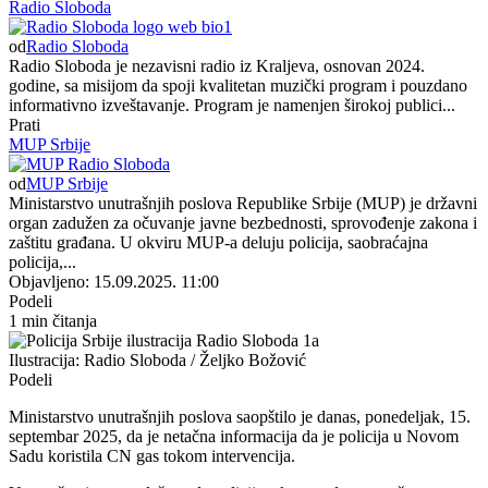
Radio Sloboda
od
Radio Sloboda
Radio Sloboda je nezavisni radio iz Kraljeva, osnovan 2024.
godine, sa misijom da spoji kvalitetan muzički program i pouzdano
informativno izveštavanje. Program je namenjen širokoj publici...
Prati
MUP Srbije
od
MUP Srbije
Ministarstvo unutrašnjih poslova Republike Srbije (MUP) je državni
organ zadužen za očuvanje javne bezbednosti, sprovođenje zakona i
zaštitu građana. U okviru MUP-a deluju policija, saobraćajna
policija,...
Objavljeno: 15.09.2025. 11:00
Podeli
1 min čitanja
Ilustracija: Radio Sloboda / Željko Božović
Podeli
Ministarstvo unutrašnjih poslova saopštilo je danas, ponedeljak, 15.
septembar 2025, da je netačna informacija da je policija u Novom
Sadu koristila CN gas tokom intervencija.