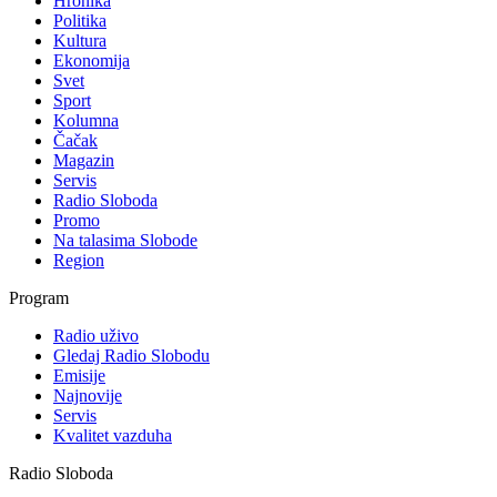
Hronika
Politika
Kultura
Ekonomija
Svet
Sport
Kolumna
Čačak
Magazin
Servis
Radio Sloboda
Promo
Na talasima Slobode
Region
Program
Radio uživo
Gledaj Radio Slobodu
Emisije
Najnovije
Servis
Kvalitet vazduha
Radio Sloboda