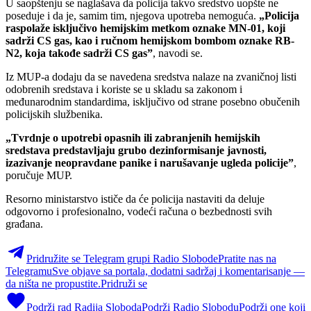
U saopštenju se naglašava da policija takvo sredstvo uopšte ne
poseduje i da je, samim tim, njegova upotreba nemoguća.
„Policija
raspolaže isključivo hemijskim metkom oznake MN-01, koji
sadrži CS gas, kao i ručnom hemijskom bombom oznake RB-
N2, koja takođe sadrži CS gas”
, navodi se.
Iz MUP-a dodaju da se navedena sredstva nalaze na zvaničnoj listi
odobrenih sredstava i koriste se u skladu sa zakonom i
međunarodnim standardima, isključivo od strane posebno obučenih
policijskih službenika.
„Tvrdnje o upotrebi opasnih ili zabranjenih hemijskih
sredstava predstavljaju grubo dezinformisanje javnosti,
izazivanje neopravdane panike i narušavanje ugleda policije”
,
poručuje MUP.
Resorno ministarstvo ističe da će policija nastaviti da deluje
odgovorno i profesionalno, vodeći računa o bezbednosti svih
građana.
Pridružite se Telegram grupi Radio Slobode
Pratite nas na
Telegramu
Sve objave sa portala, dodatni sadržaj i komentarisanje —
da ništa ne propustite.
Pridruži se
Podrži rad Radija Sloboda
Podrži Radio Slobodu
Podrži one koji