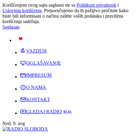
Korišćenjem ovog sajta saglasni ste sa
Politikom privatnosti
i
Uslovima korišćenja
. Preporučujemo da ih pažljivo pročitate kako
biste bili informisani o načinu zaštite vaših podataka i pravilima
korišćenja sadržaja.
Saglasan
PODRŽI
VAZDUH
OGLAŠAVANJE
IMPRESUM
O NAMA
KONTAKT
GLEDAJ RADIO
Ned, 9. avg