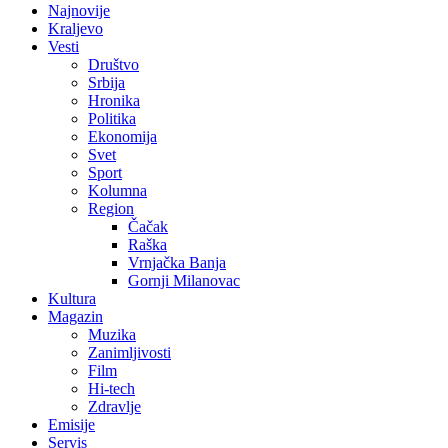
Najnovije
Kraljevo
Vesti
Društvo
Srbija
Hronika
Politika
Ekonomija
Svet
Sport
Kolumna
Region
Čačak
Raška
Vrnjačka Banja
Gornji Milanovac
Kultura
Magazin
Muzika
Zanimljivosti
Film
Hi-tech
Zdravlje
Emisije
Servis