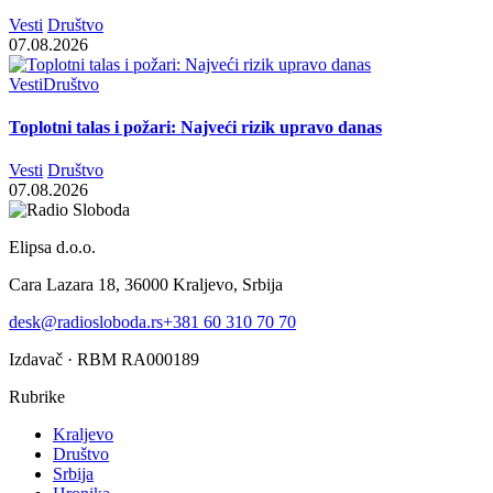
Vesti
Društvo
07.08.2026
Vesti
Društvo
Toplotni talas i požari: Najveći rizik upravo danas
Vesti
Društvo
07.08.2026
Elipsa d.o.o.
Cara Lazara 18, 36000 Kraljevo, Srbija
desk@radiosloboda.rs
+381 60 310 70 70
Izdavač · RBM RA000189
Rubrike
Kraljevo
Društvo
Srbija