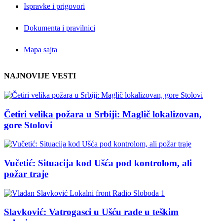
Ispravke i prigovori
Dokumenta i pravilnici
Mapa sajta
NAJNOVIJE VESTI
Četiri velika požara u Srbiji: Maglič lokalizovan,
gore Stolovi
Vučetić: Situacija kod Ušća pod kontrolom, ali
požar traje
Slavković: Vatrogasci u Ušću rade u teškim