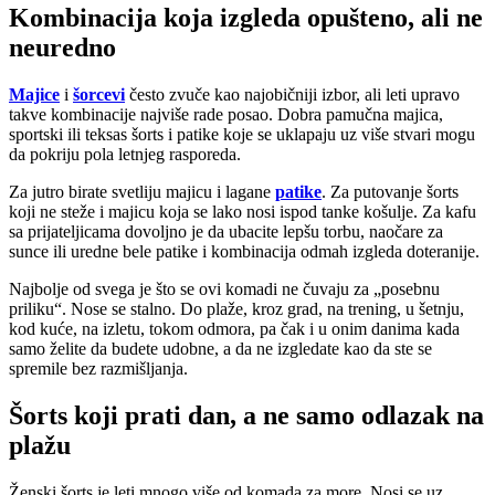
Kombinacija koja izgleda opušteno, ali ne
neuredno
Majice
i
šorcevi
često zvuče kao najobičniji izbor, ali leti upravo
takve kombinacije najviše rade posao. Dobra pamučna majica,
sportski ili teksas šorts i patike koje se uklapaju uz više stvari mogu
da pokriju pola letnjeg rasporeda.
Za jutro birate svetliju majicu i lagane
patike
. Za putovanje šorts
koji ne steže i majicu koja se lako nosi ispod tanke košulje. Za kafu
sa prijateljicama dovoljno je da ubacite lepšu torbu, naočare za
sunce ili uredne bele patike i kombinacija odmah izgleda doteranije.
Najbolje od svega je što se ovi komadi ne čuvaju za „posebnu
priliku“. Nose se stalno. Do plaže, kroz grad, na trening, u šetnju,
kod kuće, na izletu, tokom odmora, pa čak i u onim danima kada
samo želite da budete udobne, a da ne izgledate kao da ste se
spremile bez razmišljanja.
Šorts koji prati dan, a ne samo odlazak na
plažu
Ženski šorts je leti mnogo više od komada za more. Nosi se uz