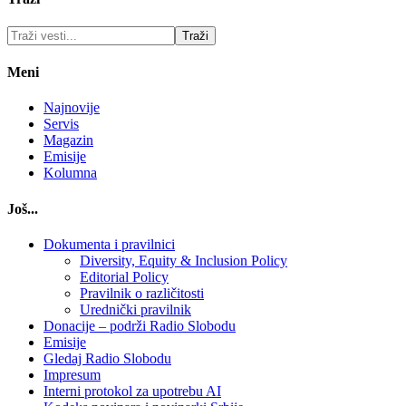
Meni
Najnovije
Servis
Magazin
Emisije
Kolumna
Još...
Dokumenta i pravilnici
Diversity, Equity & Inclusion Policy
Editorial Policy
Pravilnik o različitosti
Urednički pravilnik
Donacije – podrži Radio Slobodu
Emisije
Gledaj Radio Slobodu
Impresum
Interni protokol za upotrebu AI