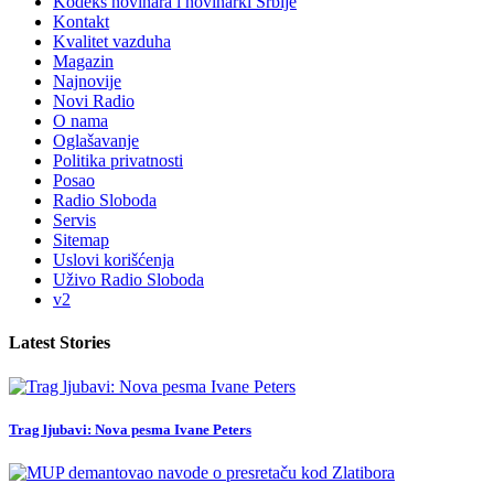
Kodeks novinara i novinarki Srbije
Kontakt
Kvalitet vazduha
Magazin
Najnovije
Novi Radio
O nama
Oglašavanje
Politika privatnosti
Posao
Radio Sloboda
Servis
Sitemap
Uslovi korišćenja
Uživo Radio Sloboda
v2
Latest Stories
Trag ljubavi: Nova pesma Ivane Peters