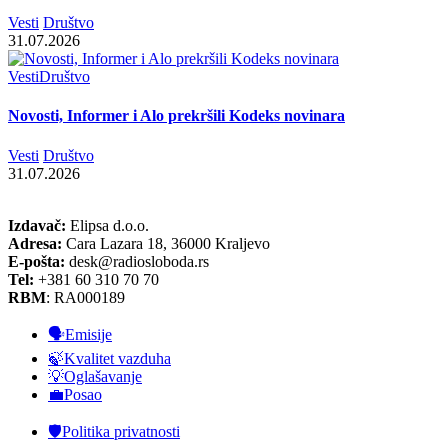
Vesti
Društvo
31.07.2026
Vesti
Društvo
Novosti, Informer i Alo prekršili Kodeks novinara
Vesti
Društvo
31.07.2026
Izdavač:
Elipsa d.o.o.
Adresa:
Cara Lazara 18, 36000 Kraljevo
E-pošta:
desk@radiosloboda.rs
Tel:
+381 60 310 70 70
RBM
: RA000189
🗣️Emisije
🍃Kvalitet vazduha
💡Oglašavanje
💼Posao
🛡️Politika privatnosti