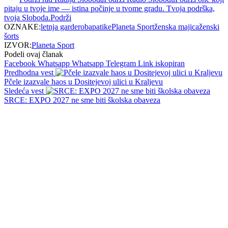
pitaju u tvoje ime — istina počinje u tvome gradu. Tvoja podrška,
tvoja Sloboda.
Podrži
OZNAKE:
letnja garderoba
patike
Planeta Sport
ženska majica
ženski
šorts
IZVOR:
Planeta Sport
Podeli ovaj članak
Facebook
Whatsapp
Whatsapp
Telegram
Link iskopiran
Predhodna vest
Pčele izazvale haos u Dositejevoj ulici u Kraljevu
Sledeća vest
SRCE: EXPO 2027 ne sme biti školska obaveza