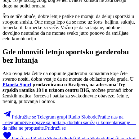
boji. To je razlog zbog kog se leti ovakvi komadi ne zadržavaju
dugo na polici ormara.
Što se tiče obuće, dobre letnje patike ne moraju da deluju sportski u
strogom smislu. One mogu lepo da se nose uz šorts, haljinu, suknju,
trenerku ili farmerke za veče. Važno je da su lagane, udobne i
dovoljno neutralne da ne morate svako jutro ponovo da smišljate
celu kombinaciju.
Gde obnoviti letnju sportsku garderobu
bez lutanja
Ako ovog leta želite da dopunite garderobu komadima koje ćete
stvarno nositi, dobra vest je da ne morate da obilazite pola grada.
U
Planeta Sport
prodavnicama u Kraljevu, na adresama Trg
srpskih ratnika 18 i u tržnom centru BIG
, možete pronaći izbor
ženskih majica, šorceva i patika za svakodnevne obaveze, šetnje,
trening, putovanja i odmor.
Pridružite se Telegram grupi Radio Slobode
Pratite nas na
Telegramu
Sve objave sa portala, dodatni sadržaj i komentarisanje —
da ništa ne propustite.
Pridruži se
Podrži rad Radija Sloboda
Podrži Radio Slobodu
Podrži one koji