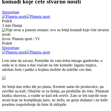
komadi koje ćete stvarno nositi
Spozorisao
Podeli
3 min čitanja
Izvor: Planeta sport / VI
Podeli
Spozorisao
Leto ume da zavara. Pomislite da vam treba mnogo garderobe, a
onda se iz dana u dan vraćate na iste komade: laganu majicu,
udoban šorts i patike u kojima možete da izdržite ceo dan.
Jer letnji dan retko ide po planu. Krenete samo do prodavnice, pa
završite na kafi. Obučete se za šetnju, pa produžite do reke. Planirate
kratku obavezu, a vratite se kući tek uveče. Zato se leti najviše nose
stvari koje ne komplikuju jutro, ne stežu, ne greju dodatno i ne traže
posebno raspoloženje da biste ih uklopile.