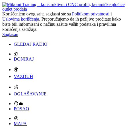
Korišćenjem ovog sajta saglasni ste sa
Politikom privatnosti
i
Uslovima korišćenja
. Preporučujemo da ih pažljivo pročitate kako
biste bili informisani o načinu zaštite vaših podataka i pravilima
korišćenja sadržaja.
Saglasan
GLEDAJ RADIO
🎁
DONIRAJ
🌍
VAZDUH
💰
OGLAŠAVANJE
🧑‍💼
POSAO
🧭
MAPA