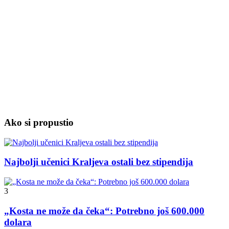
Ako si propustio
Najbolji učenici Kraljeva ostali bez stipendija
3
„Kosta ne može da čeka“: Potrebno još 600.000
dolara