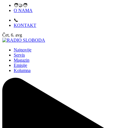
🧑‍🤝‍🧑
O NAMA
📞
KONTAKT
Čet, 6. avg
Najnovije
Servis
Magazin
Emisije
Kolumna