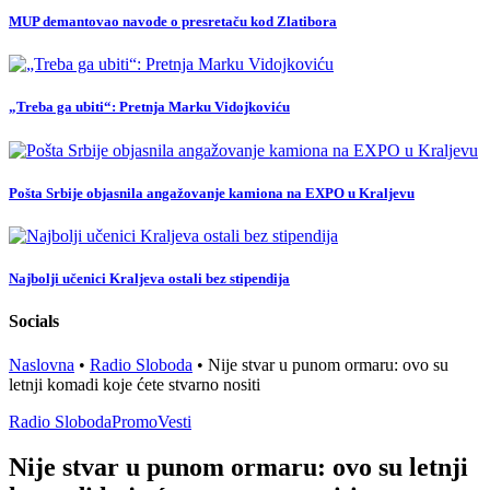
MUP demantovao navode o presretaču kod Zlatibora
„Treba ga ubiti“: Pretnja Marku Vidojkoviću
Pošta Srbije objasnila angažovanje kamiona na EXPO u Kraljevu
Najbolji učenici Kraljeva ostali bez stipendija
Socials
Naslovna
•
Radio Sloboda
•
Nije stvar u punom ormaru: ovo su
letnji komadi koje ćete stvarno nositi
Radio Sloboda
Promo
Vesti
Nije stvar u punom ormaru: ovo su letnji