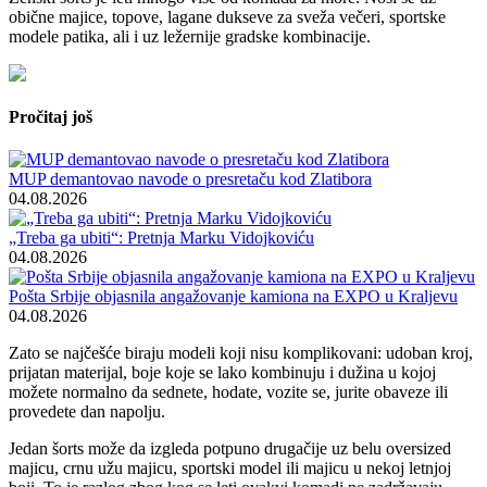
obične majice, topove, lagane dukseve za sveža večeri, sportske
modele patika, ali i uz ležernije gradske kombinacije.
Pročitaj još
MUP demantovao navode o presretaču kod Zlatibora
04.08.2026
„Treba ga ubiti“: Pretnja Marku Vidojkoviću
04.08.2026
Pošta Srbije objasnila angažovanje kamiona na EXPO u Kraljevu
04.08.2026
Zato se najčešće biraju modeli koji nisu komplikovani: udoban kroj,
prijatan materijal, boje koje se lako kombinuju i dužina u kojoj
možete normalno da sednete, hodate, vozite se, jurite obaveze ili
provedete dan napolju.
Jedan šorts može da izgleda potpuno drugačije uz belu oversized
majicu, crnu užu majicu, sportski model ili majicu u nekoj letnjoj