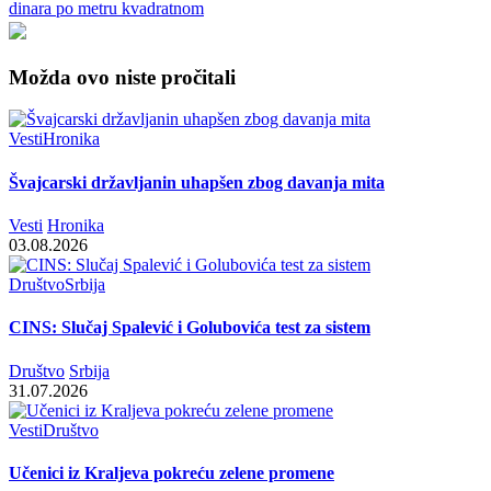
Možda ovo niste pročitali
Vesti
Hronika
Švajcarski državljanin uhapšen zbog davanja mita
Vesti
Hronika
03.08.2026
Društvo
Srbija
CINS: Slučaj Spalević i Golubovića test za sistem
Društvo
Srbija
31.07.2026
Vesti
Društvo
Učenici iz Kraljeva pokreću zelene promene