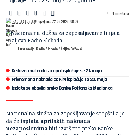
najavljena za 22. maj 2026. godine.
1 min čitanja
RADIO SLOBODA
Objavljeno: 22.05.2026. 08:36
Ilustracija: Radio Sloboda / Željko Božović
Redovna naknada za april isplaćuje se 21. maja
Privremena naknada za KiM isplaćuje se 22. maja
Isplata se obavlja preko Banke Poštanska štedionica
Nacionalna služba za zapošljavanje saopštila je
da će
isplata aprilskih naknada
nezaposlenima
biti izvršena preko Banke