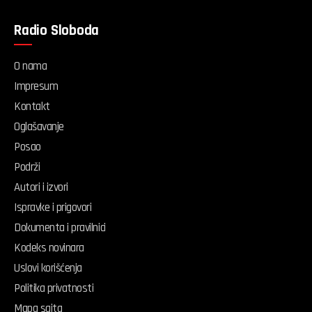
Radio Sloboda
O nama
Impresum
Kontakt
Oglašavanje
Posao
Podrži
Autori i izvori
Ispravke i prigovori
Dokumenta i pravilnici
Kodeks novinara
Uslovi korišćenja
Politika privatnosti
Mapa sajta