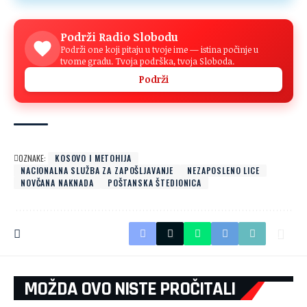
Podrži Radio Slobodu
Podrži one koji pitaju u tvoje ime — istina počinje u
tvome gradu. Tvoja podrška, tvoja Sloboda.
Podrži
OZNAKE:
KOSOVO I METOHIJA
NACIONALNA SLUŽBA ZA ZAPOŠLJAVANJE
NEZAPOSLENO LICE
NOVČANA NAKNADA
POŠTANSKA ŠTEDIONICA
MOŽDA OVO NISTE PROČITALI