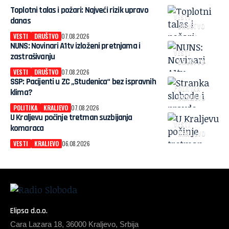
Toplotni talas i požari: Najveći rizik upravo
VESTI
danas
DRUŠTVO
VESTI
DRUŠTVO
07.08.2026
NUNS: Novinari A1tv izloženi pretnjama i
VESTI
zastrašivanju
DRUŠTVO
VESTI
DRUŠTVO
07.08.2026
SSP: Pacijenti u ZC „Studenica“ bez ispravnih
POLITIKA
klima?
KRALJEVO
POLITIKA
KRALJEVO
07.08.2026
U Kraljevu počinje tretman suzbijanja
VESTI
komaraca
KRALJEVO
VESTI
KRALJEVO
06.08.2026
Elipsa d.o.o.
Cara Lazara 18, 36000 Kraljevo, Srbija