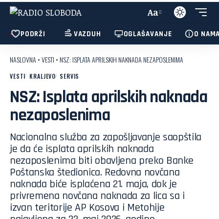
Aa
PODRŽI
VAZDUH
OGLAŠAVANJE
O NAM
NASLOVNA
•
VESTI
•
NSZ: ISPLATA APRILSKIH NAKNADA NEZAPOSLENIMA
VESTI
KRALJEVO
SERVIS
NSZ: Isplata aprilskih naknada
nezaposlenima
Nacionalna služba za zapošljavanje saopštila
je da će isplata aprilskih naknada
nezaposlenima biti obavljena preko Banke
Poštanska štedionica. Redovna novčana
naknada biće isplaćena 21. maja, dok je
privremena novčana naknada za lica sa i
izvan teritorije AP Kosova i Metohije