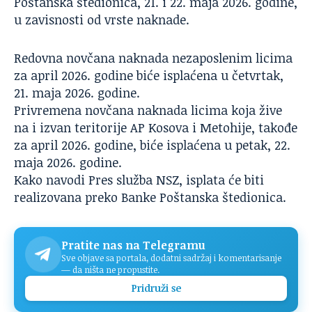
Poštanska štedionica, 21. i 22. maja 2026. godine,
u zavisnosti od vrste naknade.
Redovna novčana naknada nezaposlenim licima
za april 2026. godine biće isplaćena u četvrtak,
21. maja 2026. godine.
Privremena novčana naknada licima koja žive
na i izvan teritorije AP Kosova i Metohije, takođe
za april 2026. godine, biće isplaćena u petak, 22.
maja 2026. godine.
Kako navodi Pres služba NSZ, isplata će biti
realizovana preko Banke Poštanska štedionica.
Pratite nas na Telegramu
Sve objave sa portala, dodatni sadržaj i komentarisanje
— da ništa ne propustite.
Pridruži se