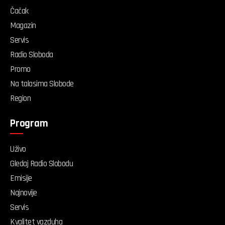
Čačak
Magazin
Servis
Radio Sloboda
Promo
Na talasima Slobode
Region
Program
Uživo
Gledaj Radio Slobodu
Emisije
Najnovije
Servis
Kvalitet vazduha