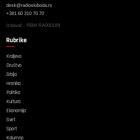
desk@radiosloboda.rs
+381 60 310 70 70
Izdavač · RBM RA000189
Rubrike
Kraljevo
Društvo
Srbija
Hronika
Politika
Kultura
Ekonomija
Svet
Sport
Kolumna