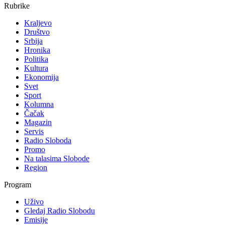
Rubrike
Kraljevo
Društvo
Srbija
Hronika
Politika
Kultura
Ekonomija
Svet
Sport
Kolumna
Čačak
Magazin
Servis
Radio Sloboda
Promo
Na talasima Slobode
Region
Program
Uživo
Gledaj Radio Slobodu
Emisije