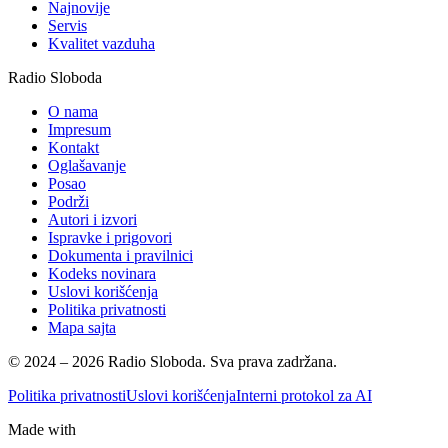
Najnovije
Servis
Kvalitet vazduha
Radio Sloboda
O nama
Impresum
Kontakt
Oglašavanje
Posao
Podrži
Autori i izvori
Ispravke i prigovori
Dokumenta i pravilnici
Kodeks novinara
Uslovi korišćenja
Politika privatnosti
Mapa sajta
© 2024 – 2026 Radio Sloboda. Sva prava zadržana.
Politika privatnosti
Uslovi korišćenja
Interni protokol za AI
Made with