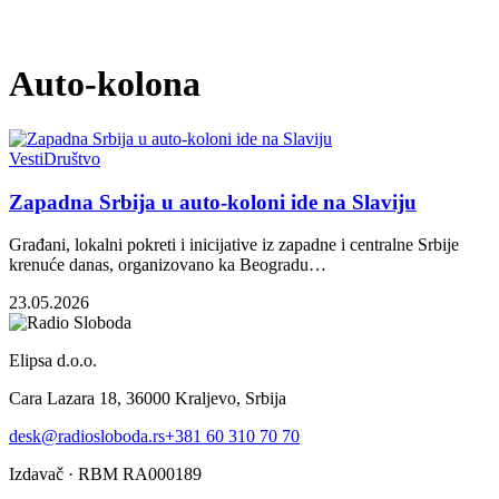
Auto-kolona
Vesti
Društvo
Zapadna Srbija u auto-koloni ide na Slaviju
Građani, lokalni pokreti i inicijative iz zapadne i centralne Srbije
krenuće danas, organizovano ka Beogradu…
23.05.2026
Elipsa d.o.o.
Cara Lazara 18, 36000 Kraljevo, Srbija
desk@radiosloboda.rs
+381 60 310 70 70
Izdavač · RBM RA000189