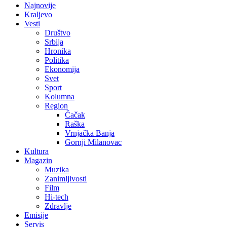
Najnovije
Kraljevo
Vesti
Društvo
Srbija
Hronika
Politika
Ekonomija
Svet
Sport
Kolumna
Region
Čačak
Raška
Vrnjačka Banja
Gornji Milanovac
Kultura
Magazin
Muzika
Zanimljivosti
Film
Hi-tech
Zdravlje
Emisije
Servis