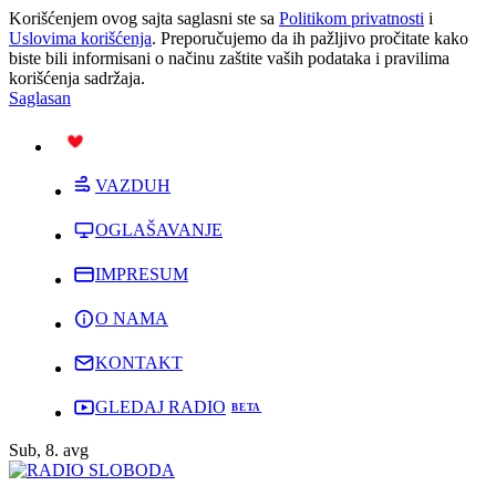
Korišćenjem ovog sajta saglasni ste sa
Politikom privatnosti
i
Uslovima korišćenja
. Preporučujemo da ih pažljivo pročitate kako
biste bili informisani o načinu zaštite vaših podataka i pravilima
korišćenja sadržaja.
Saglasan
PODRŽI
VAZDUH
OGLAŠAVANJE
IMPRESUM
O NAMA
KONTAKT
GLEDAJ RADIO
Sub, 8. avg