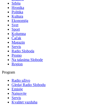
Srbija
Hronika
Politika
Kultura
Ekonomija
Svet
Sport
Kolumna
Čačak
Magazin
Servis
Radio Sloboda
Promo
Na talasima Slobode
Region
Program
Radio uživo
Gledaj Radio Slobodu
Emisije
Najnovije
Servis
Kvalitet vazduha