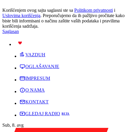
Korišćenjem ovog sajta saglasni ste sa
Politikom privatnosti
i
Uslovima korišćenja
. Preporučujemo da ih pažljivo pročitate kako
biste bili informisani o načinu zaštite vaših podataka i pravilima
korišćenja sadržaja.
Saglasan
PODRŽI
VAZDUH
OGLAŠAVANJE
IMPRESUM
O NAMA
KONTAKT
GLEDAJ RADIO
Sub, 8. avg