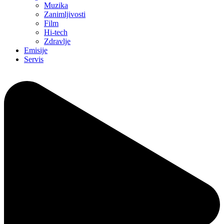
Muzika
Zanimljivosti
Film
Hi-tech
Zdravlje
Emisije
Servis