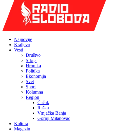
Najnovije
Kraljevo
Vesti
Društvo
Srbija
Hronika
Politika
Ekonomija
Svet
Sport
Kolumna
Region
Čačak
Raška
Vrnjačka Banja
Gornji Milanovac
Kultura
Magazin