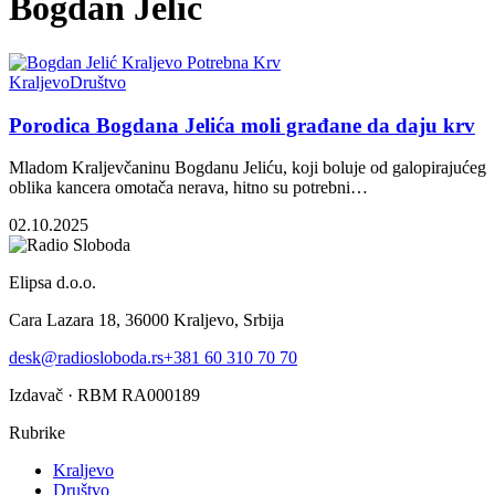
Bogdan Jelić
Kraljevo
Društvo
Porodica Bogdana Jelića moli građane da daju krv
Mladom Kraljevčaninu Bogdanu Jeliću, koji boluje od galopirajućeg
oblika kancera omotača nerava, hitno su potrebni…
02.10.2025
Elipsa d.o.o.
Cara Lazara 18, 36000 Kraljevo, Srbija
desk@radiosloboda.rs
+381 60 310 70 70
Izdavač · RBM RA000189
Rubrike
Kraljevo
Društvo