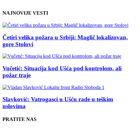
NAJNOVIJE VESTI
Četiri velika požara u Srbiji: Maglič lokalizovan,
gore Stolovi
Vučetić: Situacija kod Ušća pod kontrolom, ali
požar traje
Slavković: Vatrogasci u Ušću rade u teškim
uslovima
PRATITE NAS