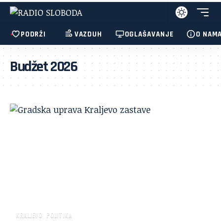
PODRŽI
VAZDUH
OGLAŠAVANJE
O NAM
Budžet 2026
KRALJEVO
POLITIKA