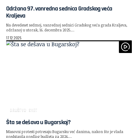
Održana 97. vanredna sednica Gradskog veća
Kraljeva
Na devedeset sedmoj, vanrednoj sednici Gradskog veća grada Kraljeva,
održanoj u utorak, 16. decembra 2025.…
17.12.2025
DRUŠTVO
SVET
Šta se dešava u Bugarskoj?
Masovni protesti potresaju Bugarsku već danima, nakon što je vlada
predstavila predlog budžeta za 2026.…