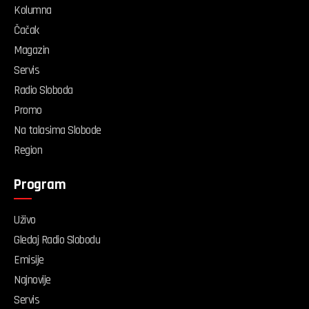
Kolumna
Čačak
Magazin
Servis
Radio Sloboda
Promo
Na talasima Slobode
Region
Program
Uživo
Gledaj Radio Slobodu
Emisije
Najnovije
Servis