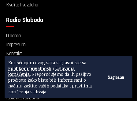
Kvalitet vazduha
Radio Sloboda
O nama
Impresum
Kontakt
Oglašavanje
Korišćenjem ovog sajta saglasni ste sa
Politikom privatnosti
i
Uslovima
Posao
korišćenja
. Preporučujemo da ih pažljivo
Saglasan
Podrži
pročitate kako biste bili informisani o
načinu zaštite vaših podataka i pravilima
Autori i izvori
korišćenja sadržaja.
Ispravke i prigovori
Dokumenta i pravilnici
Kodeks novinara
Uslovi korišćenja
Politika privatnosti