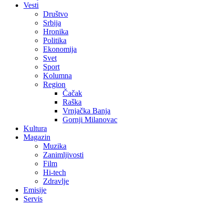
Vesti
Društvo
Srbija
Hronika
Politika
Ekonomija
Svet
Sport
Kolumna
Region
Čačak
Raška
Vrnjačka Banja
Gornji Milanovac
Kultura
Magazin
Muzika
Zanimljivosti
Film
Hi-tech
Zdravlje
Emisije
Servis