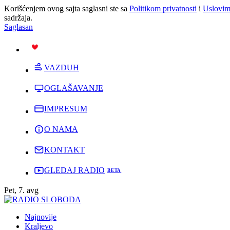
Korišćenjem ovog sajta saglasni ste sa
Politikom privatnosti
i
Uslovim
sadržaja.
Saglasan
PODRŽI
VAZDUH
OGLAŠAVANJE
IMPRESUM
O NAMA
KONTAKT
GLEDAJ RADIO
Pet, 7. avg
Najnovije
Kraljevo