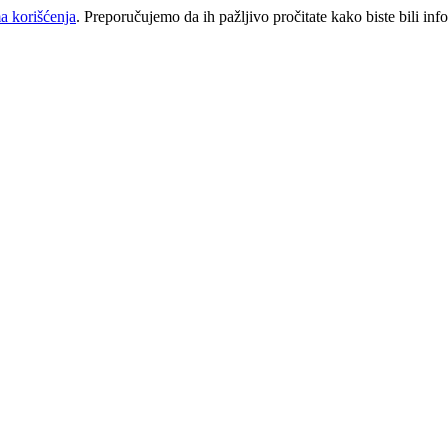
a korišćenja
. Preporučujemo da ih pažljivo pročitate kako biste bili inf