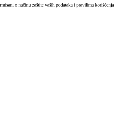
ormisani o načinu zaštite vaših podataka i pravilima korišćenja