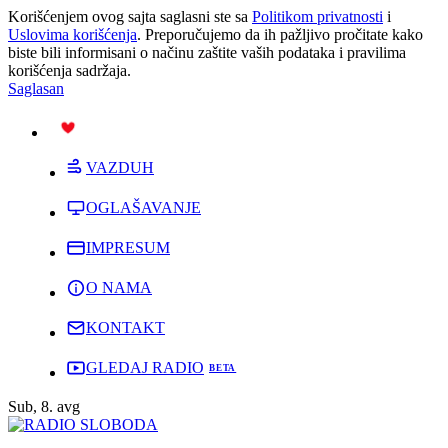
Korišćenjem ovog sajta saglasni ste sa
Politikom privatnosti
i
Uslovima korišćenja
. Preporučujemo da ih pažljivo pročitate kako
biste bili informisani o načinu zaštite vaših podataka i pravilima
korišćenja sadržaja.
Saglasan
PODRŽI
VAZDUH
OGLAŠAVANJE
IMPRESUM
O NAMA
KONTAKT
GLEDAJ RADIO
Sub, 8. avg