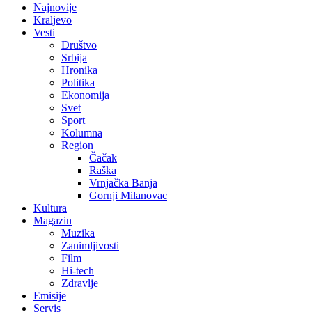
Najnovije
Kraljevo
Vesti
Društvo
Srbija
Hronika
Politika
Ekonomija
Svet
Sport
Kolumna
Region
Čačak
Raška
Vrnjačka Banja
Gornji Milanovac
Kultura
Magazin
Muzika
Zanimljivosti
Film
Hi-tech
Zdravlje
Emisije
Servis