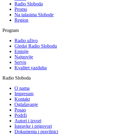
Radio Sloboda
Promo
Na talasima Slobode
Region
Program
Radio uživo
Gledaj Radio Slobodu
Emisije
Najnovije
Servis
Kvalitet vazduha
Radio Sloboda
O nama
Impresum
Kontakt
Oglašavanje
Posao
Podrži
Autori i izvori
Ispravke i prigovori
Dokumenta i pravilnici