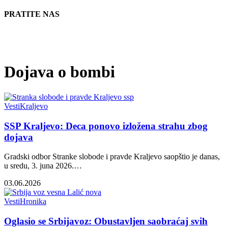
PRATITE NAS
Dojava o bombi
Vesti
Kraljevo
SSP Kraljevo: Deca ponovo izložena strahu zbog
dojava
Gradski odbor Stranke slobode i pravde Kraljevo saopštio je danas,
u sredu, 3. juna 2026.…
03.06.2026
Vesti
Hronika
Oglasio se Srbijavoz: Obustavljen saobraćaj svih