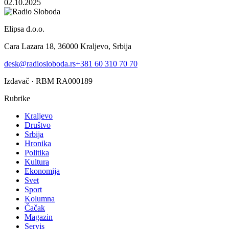
02.10.2025
Elipsa d.o.o.
Cara Lazara 18, 36000 Kraljevo, Srbija
desk@radiosloboda.rs
+381 60 310 70 70
Izdavač · RBM RA000189
Rubrike
Kraljevo
Društvo
Srbija
Hronika
Politika
Kultura
Ekonomija
Svet
Sport
Kolumna
Čačak
Magazin
Servis