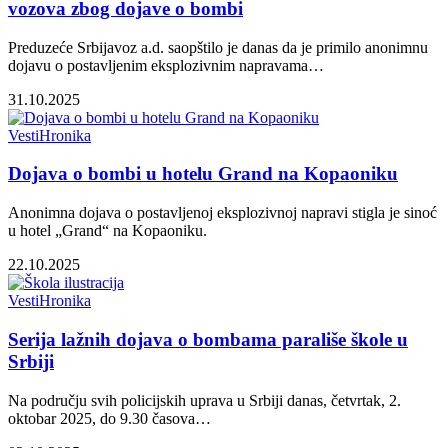
vozova zbog dojave o bombi
Preduzeće Srbijavoz a.d. saopštilo je danas da je primilo anonimnu
dojavu o postavljenim eksplozivnim napravama…
31.10.2025
Vesti
Hronika
Dojava o bombi u hotelu Grand na Kopaoniku
Anonimna dojava o postavljenoj eksplozivnoj napravi stigla je sinoć
u hotel „Grand“ na Kopaoniku.
22.10.2025
Vesti
Hronika
Serija lažnih dojava o bombama parališe škole u
Srbiji
Na području svih policijskih uprava u Srbiji danas, četvrtak, 2.
oktobar 2025, do 9.30 časova…