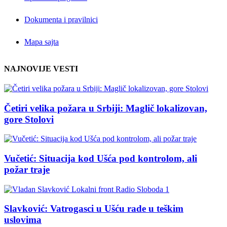
Dokumenta i pravilnici
Mapa sajta
NAJNOVIJE VESTI
Četiri velika požara u Srbiji: Maglič lokalizovan,
gore Stolovi
Vučetić: Situacija kod Ušća pod kontrolom, ali
požar traje
Slavković: Vatrogasci u Ušću rade u teškim
uslovima