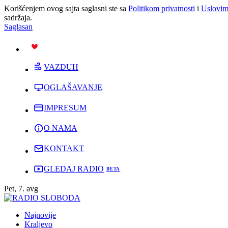
Korišćenjem ovog sajta saglasni ste sa
Politikom privatnosti
i
Uslovim
sadržaja.
Saglasan
PODRŽI
VAZDUH
OGLAŠAVANJE
IMPRESUM
O NAMA
KONTAKT
GLEDAJ RADIO
Pet, 7. avg
Najnovije
Kraljevo