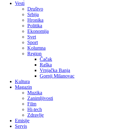
Vesti
Društvo
Srbija
Hronika
Politika
Ekonomija
Svet
Sport
Kolumna
Region
Čačak
Raška
Vrnjačka Banja
Gornji Milanovac
Kultura
Magazin
Muzika
Zanimljivosti
Film
Hi-tech
Zdravlje
Emisije
Servis