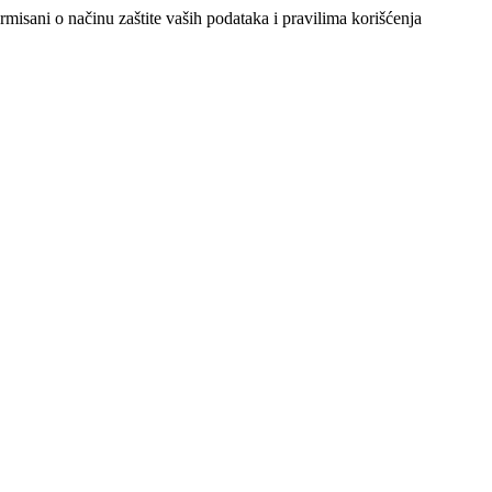
ormisani o načinu zaštite vaših podataka i pravilima korišćenja