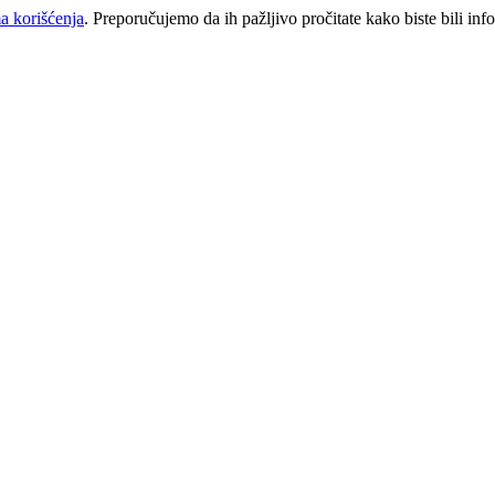
a korišćenja
. Preporučujemo da ih pažljivo pročitate kako biste bili inf