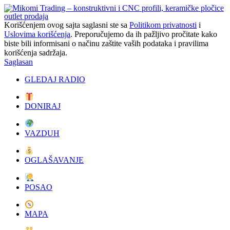
Korišćenjem ovog sajta saglasni ste sa
Politikom privatnosti
i
Uslovima korišćenja
. Preporučujemo da ih pažljivo pročitate kako
biste bili informisani o načinu zaštite vaših podataka i pravilima
korišćenja sadržaja.
Saglasan
GLEDAJ RADIO
DONIRAJ
VAZDUH
OGLAŠAVANJE
POSAO
MAPA