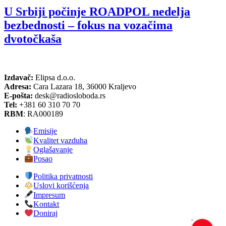
U Srbiji počinje ROADPOL nedelja
bezbednosti – fokus na vozačima
dvotočkaša
Izdavač:
Elipsa d.o.o.
Adresa:
Cara Lazara 18, 36000 Kraljevo
E-pošta:
desk@radiosloboda.rs
Tel:
+381 60 310 70 70
RBM
: RA000189
Emisije
Kvalitet vazduha
Oglašavanje
Posao
Politika privatnosti
Uslovi korišćenja
Impresum
Kontakt
Doniraj