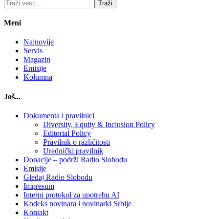
Meni
Najnovije
Servis
Magazin
Emisije
Kolumna
Još...
Dokumenta i pravilnici
Diversity, Equity & Inclusion Policy
Editorial Policy
Pravilnik o različitosti
Urednički pravilnik
Donacije – podrži Radio Slobodu
Emisije
Gledaj Radio Slobodu
Impresum
Interni protokol za upotrebu AI
Kodeks novinara i novinarki Srbije
Kontakt