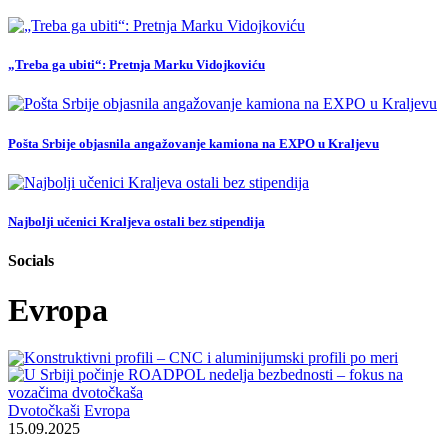
„Treba ga ubiti“: Pretnja Marku Vidojkoviću
Pošta Srbije objasnila angažovanje kamiona na EXPO u Kraljevu
Najbolji učenici Kraljeva ostali bez stipendija
Socials
Evropa
Dvotočkaši
Evropa
15.09.2025