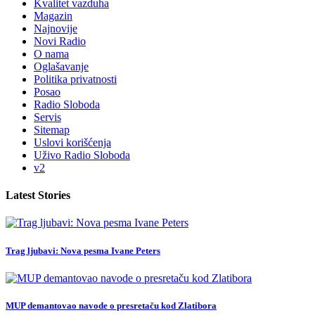
Kvalitet vazduha
Magazin
Najnovije
Novi Radio
O nama
Oglašavanje
Politika privatnosti
Posao
Radio Sloboda
Servis
Sitemap
Uslovi korišćenja
Uživo Radio Sloboda
v2
Latest Stories
Trag ljubavi: Nova pesma Ivane Peters
MUP demantovao navode o presretaču kod Zlatibora