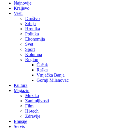
Najnovije
Kraljevo
Vesti
Društvo
Srbija
Hronika
Politika
Ekonomija
Svet
Sport
Kolumna
Region
Čačak
Raška
Vrnjačka Banja
Gornji Milanovac
Kultura
Magazin
Muzika
Zanimljivosti
Film
Hi-tech
Zdravlje
Emisije
Servis