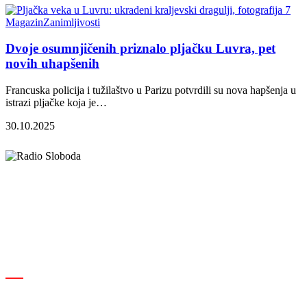
Magazin
Zanimljivosti
Dvoje osumnjičenih priznalo pljačku Luvra, pet
novih uhapšenih
Francuska policija i tužilaštvo u Parizu potvrdili su nova hapšenja u
istrazi pljačke koja je…
30.10.2025
Elipsa d.o.o.
Cara Lazara 18, 36000 Kraljevo, Srbija
desk@radiosloboda.rs
+381 60 310 70 70
Rubrike
Izdavač · RBM RA000189
Kraljevo