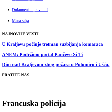
Dokumenta i pravilnici
Mapa sajta
NAJNOVIJE VESTI
U Kraljevu počinje tretman suzbijanja komaraca
ANEM: Podržimo portal Pančevo Si Ti
Dim nad Kraljevom zbog požara u Polumiru i Ušću.
PRATITE NAS
Francuska policija