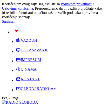
Korišćenjem ovog sajta saglasni ste sa
Politikom privatnosti
i
Uslovima korišćenja
. Preporučujemo da ih pažljivo pročitate kako
biste bili informisani o načinu zaštite vaših podataka i pravilima
korišćenja sadržaja.
Saglasan
PODRŽI
VAZDUH
OGLAŠAVANJE
IMPRESUM
O NAMA
KONTAKT
GLEDAJ RADIO
Pet, 7. avg