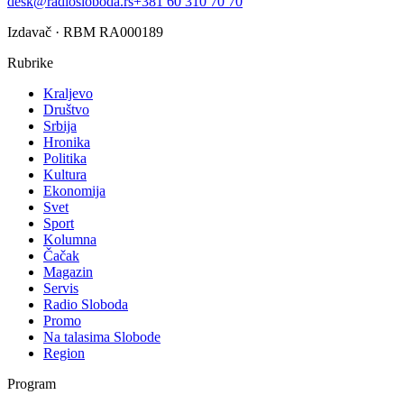
desk@radiosloboda.rs
+381 60 310 70 70
Izdavač · RBM RA000189
Rubrike
Kraljevo
Društvo
Srbija
Hronika
Politika
Kultura
Ekonomija
Svet
Sport
Kolumna
Čačak
Magazin
Servis
Radio Sloboda
Promo
Na talasima Slobode
Region
Program