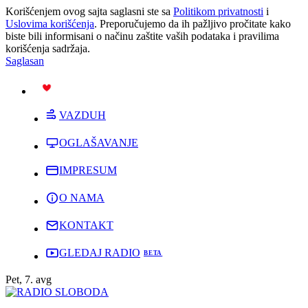
Korišćenjem ovog sajta saglasni ste sa
Politikom privatnosti
i
Uslovima korišćenja
. Preporučujemo da ih pažljivo pročitate kako
biste bili informisani o načinu zaštite vaših podataka i pravilima
korišćenja sadržaja.
Saglasan
PODRŽI
VAZDUH
OGLAŠAVANJE
IMPRESUM
O NAMA
KONTAKT
GLEDAJ RADIO
Pet, 7. avg