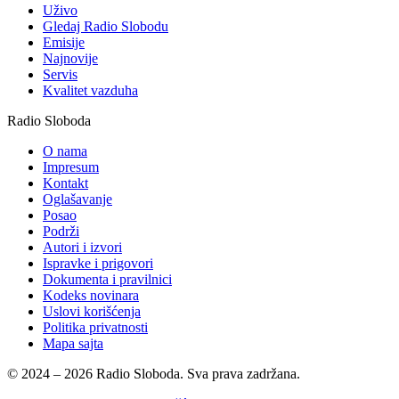
Uživo
Gledaj Radio Slobodu
Emisije
Najnovije
Servis
Kvalitet vazduha
Radio Sloboda
O nama
Impresum
Kontakt
Oglašavanje
Posao
Podrži
Autori i izvori
Ispravke i prigovori
Dokumenta i pravilnici
Kodeks novinara
Uslovi korišćenja
Politika privatnosti
Mapa sajta
© 2024 – 2026 Radio Sloboda. Sva prava zadržana.