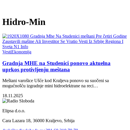
Hidro-Min
Vesti
Ekonomija
Gradnja MHE na Studenici ponovo aktuelna
uprkos protivljenju meštana
Meštani varošice Ušće kod Kraljeva ponovo su suočeni sa
mogućnošću izgradnje mini hidroelektrane na reci…
18.11.2025
Elipsa d.o.o.
Cara Lazara 18, 36000 Kraljevo, Srbija