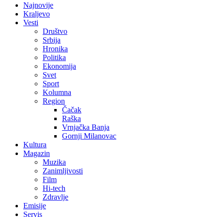
Najnovije
Kraljevo
Vesti
Društvo
Srbija
Hronika
Politika
Ekonomija
Svet
Sport
Kolumna
Region
Čačak
Raška
Vrnjačka Banja
Gornji Milanovac
Kultura
Magazin
Muzika
Zanimljivosti
Film
Hi-tech
Zdravlje
Emisije
Servis