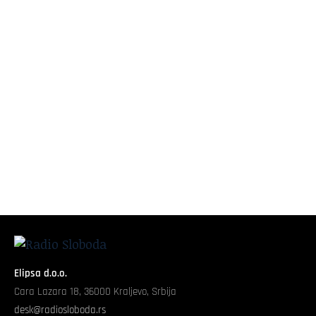
Elipsa d.o.o.
Cara Lazara 18, 36000 Kraljevo, Srbija
desk@radiosloboda.rs