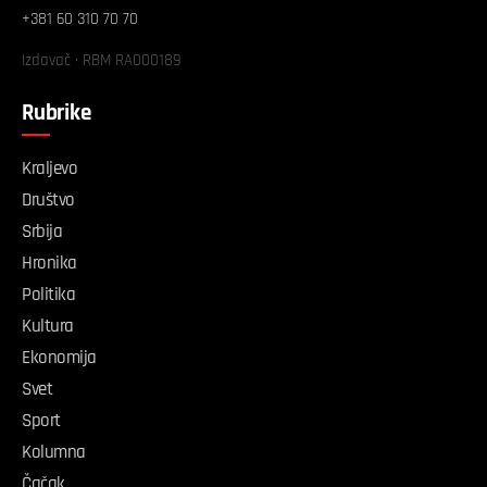
+381 60 310 70 70
Izdavač · RBM RA000189
Rubrike
Kraljevo
Društvo
Srbija
Hronika
Politika
Kultura
Ekonomija
Svet
Sport
Kolumna
Čačak