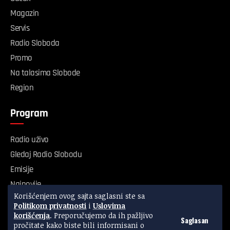
Magazin
Servis
Radio Sloboda
Promo
Na talasima Slobode
Region
Program
Radio uživo
Gledaj Radio Slobodu
Emisije
Najnovije
Korišćenjem ovog sajta saglasni ste sa
Servis
Politikom privatnosti
i
Uslovima
Kvalitet vazduha
korišćenja
. Preporučujemo da ih pažljivo
Saglasan
pročitate kako biste bili informisani o