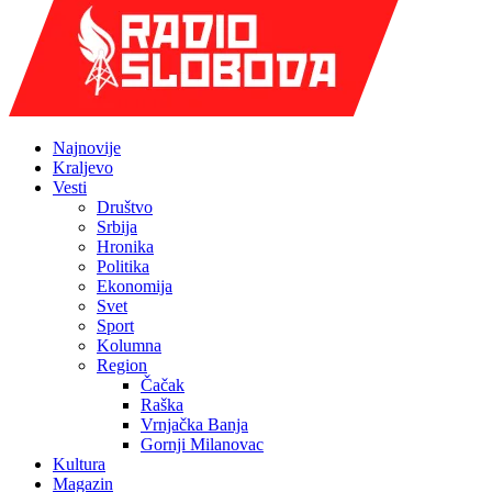
Najnovije
Kraljevo
Vesti
Društvo
Srbija
Hronika
Politika
Ekonomija
Svet
Sport
Kolumna
Region
Čačak
Raška
Vrnjačka Banja
Gornji Milanovac
Kultura
Magazin