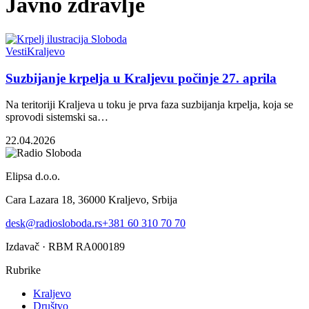
Javno zdravlje
Vesti
Kraljevo
Suzbijanje krpelja u Kraljevu počinje 27. aprila
Na teritoriji Kraljeva u toku je prva faza suzbijanja krpelja, koja se
sprovodi sistemski sa…
22.04.2026
Elipsa d.o.o.
Cara Lazara 18, 36000 Kraljevo, Srbija
desk@radiosloboda.rs
+381 60 310 70 70
Izdavač · RBM RA000189
Rubrike
Kraljevo
Društvo