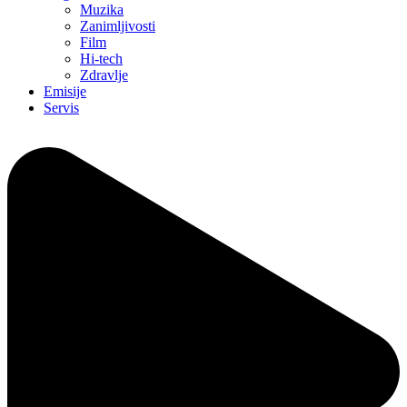
Muzika
Zanimljivosti
Film
Hi-tech
Zdravlje
Emisije
Servis