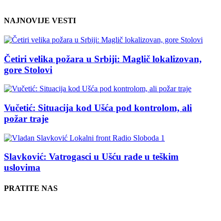
NAJNOVIJE VESTI
Četiri velika požara u Srbiji: Maglič lokalizovan,
gore Stolovi
Vučetić: Situacija kod Ušća pod kontrolom, ali
požar traje
Slavković: Vatrogasci u Ušću rade u teškim
uslovima
PRATITE NAS