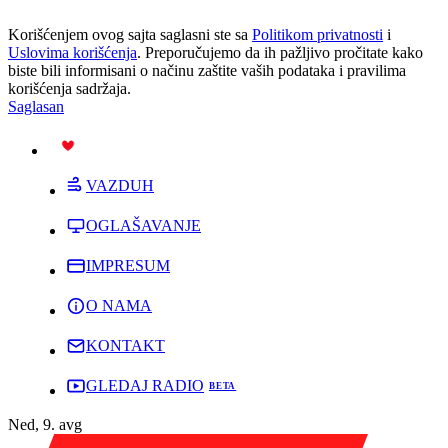
Korišćenjem ovog sajta saglasni ste sa
Politikom privatnosti
i
Uslovima korišćenja
. Preporučujemo da ih pažljivo pročitate kako
biste bili informisani o načinu zaštite vaših podataka i pravilima
korišćenja sadržaja.
Saglasan
PODRŽI
VAZDUH
OGLAŠAVANJE
IMPRESUM
O NAMA
KONTAKT
GLEDAJ RADIO
Ned, 9. avg