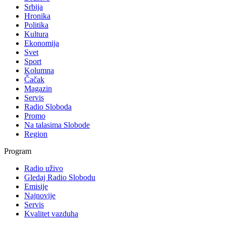
Srbija
Hronika
Politika
Kultura
Ekonomija
Svet
Sport
Kolumna
Čačak
Magazin
Servis
Radio Sloboda
Promo
Na talasima Slobode
Region
Program
Radio uživo
Gledaj Radio Slobodu
Emisije
Najnovije
Servis
Kvalitet vazduha