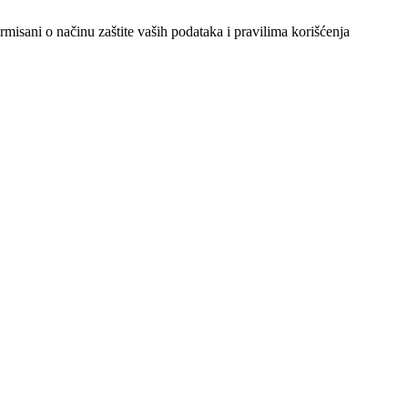
ormisani o načinu zaštite vaših podataka i pravilima korišćenja