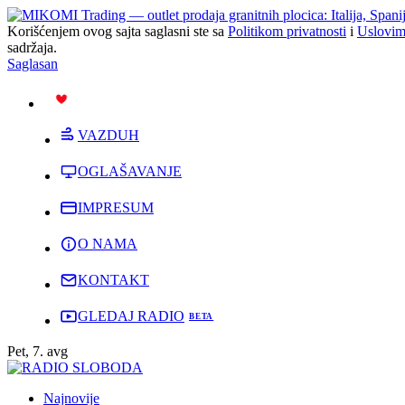
Korišćenjem ovog sajta saglasni ste sa
Politikom privatnosti
i
Uslovim
sadržaja.
Saglasan
PODRŽI
VAZDUH
OGLAŠAVANJE
IMPRESUM
O NAMA
KONTAKT
GLEDAJ RADIO
Pet, 7. avg
Najnovije