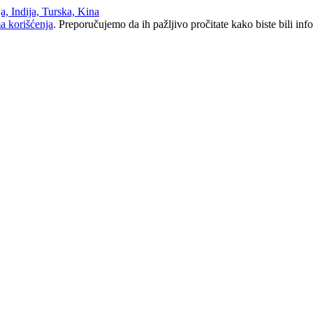
a korišćenja
. Preporučujemo da ih pažljivo pročitate kako biste bili inf