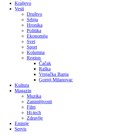
Kraljevo
Vesti
Društvo
Srbija
Hronika
Politika
Ekonomija
Svet
Sport
Kolumna
Region
Čačak
Raška
Vrnjačka Banja
Gornji Milanovac
Kultura
Magazin
Muzika
Zanimljivosti
Film
Hi-tech
Zdravlje
Emisije
Servis