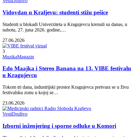
Vesti
Društvo
Vidovdan u Kraljevu: studenti stižu pešice
Studenti u blokadi Univerziteta u Kragujevcu krenuli su danas, u
subotu, 27. juna 2026. godine,…
27.06.2026
3
Muzika
Magazin
Edo Maajka i Stereo Banana na 13. VIBE festivalu
u Kragujevcu
Tokom tri dana, industrijski prostor Kragujevca pretvara se u živu
festivalsku zonu u kojoj se…
23.06.2026
Vesti
Društvo
Izborni inženjering i sporne odluke u Komori