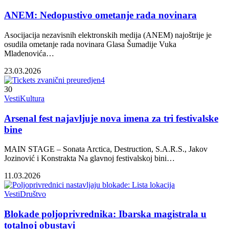
ANEM: Nedopustivo ometanje rada novinara
Asocijacija nezavisnih elektronskih medija (ANEM) najoštrije je
osudila ometanje rada novinara Glasa Šumadije Vuka
Mladenovića…
23.03.2026
30
Vesti
Kultura
Arsenal fest najavljuje nova imena za tri festivalske
bine
MAIN STAGE – Sonata Arctica, Destruction, S.A.R.S., Jakov
Jozinović i Konstrakta Na glavnoj festivalskoj bini…
11.03.2026
Vesti
Društvo
Blokade poljoprivrednika: Ibarska magistrala u
totalnoj obustavi