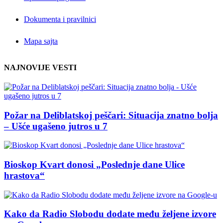
Dokumenta i pravilnici
Mapa sajta
NAJNOVIJE VESTI
Požar na Deliblatskoj peščari: Situacija znatno bolja
– Ušće ugašeno jutros u 7
Bioskop Kvart donosi „Poslednje dane Ulice
hrastova“
Kako da Radio Slobodu dodate među željene izvore