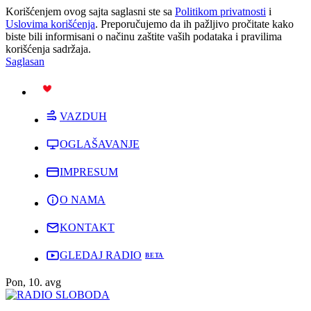
Korišćenjem ovog sajta saglasni ste sa
Politikom privatnosti
i
Uslovima korišćenja
. Preporučujemo da ih pažljivo pročitate kako
biste bili informisani o načinu zaštite vaših podataka i pravilima
korišćenja sadržaja.
Saglasan
PODRŽI
VAZDUH
OGLAŠAVANJE
IMPRESUM
O NAMA
KONTAKT
GLEDAJ RADIO
Pon, 10. avg