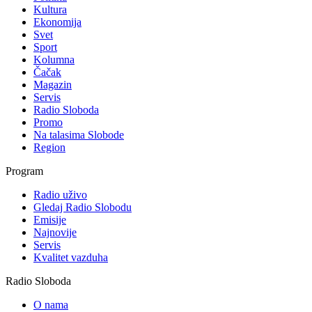
Kultura
Ekonomija
Svet
Sport
Kolumna
Čačak
Magazin
Servis
Radio Sloboda
Promo
Na talasima Slobode
Region
Program
Radio uživo
Gledaj Radio Slobodu
Emisije
Najnovije
Servis
Kvalitet vazduha
Radio Sloboda
O nama