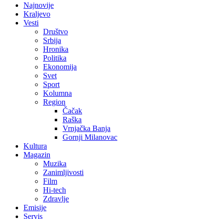
Najnovije
Kraljevo
Vesti
Društvo
Srbija
Hronika
Politika
Ekonomija
Svet
Sport
Kolumna
Region
Čačak
Raška
Vrnjačka Banja
Gornji Milanovac
Kultura
Magazin
Muzika
Zanimljivosti
Film
Hi-tech
Zdravlje
Emisije
Servis