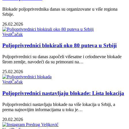
Blokade poljoprivrednika danas su organizovane u više regiona
Srbije.
26.02.2026
Vesti
Čačak
Poljoprivrednici blokirali oko 80 puteva u Srbiji
Poljoprivrednici su danas započeli višesatne i celodnevne blokade
širom zemlje, navodeći da su primorani na…
25.02.2026
Vesti
Čačak
Poljoprivrednici nastavljaju blokade: Lista lokacija
Poljoprivrednici nastavljaju blokade na više lokacija u Srbiji, a
prema najnovijim informacijama u toku je…
20.02.2026