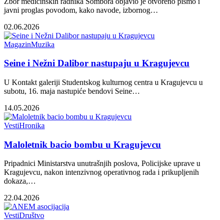
Zbor medicinskih radnika Sombora objavio je otvoreno pismo i
javni proglas povodom, kako navode, izbornog…
02.06.2026
Magazin
Muzika
Seine i Nežni Dalibor nastupaju u Kragujevcu
U Kontakt galeriji Studentskog kulturnog centra u Kragujevcu u
subotu, 16. maja nastupiće bendovi Seine…
14.05.2026
Vesti
Hronika
Maloletnik bacio bombu u Kragujevcu
Pripadnici Ministarstva unutrašnjih poslova, Policijske uprave u
Kragujevcu, nakon intenzivnog operativnog rada i prikupljenih
dokaza,…
22.04.2026
Vesti
Društvo