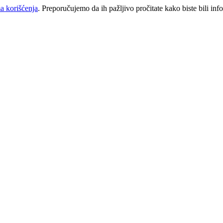
a korišćenja
. Preporučujemo da ih pažljivo pročitate kako biste bili inf