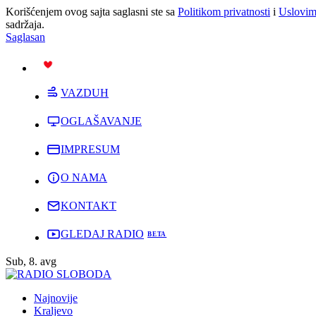
Korišćenjem ovog sajta saglasni ste sa
Politikom privatnosti
i
Uslovim
sadržaja.
Saglasan
PODRŽI
VAZDUH
OGLAŠAVANJE
IMPRESUM
O NAMA
KONTAKT
GLEDAJ RADIO
Sub, 8. avg
Najnovije
Kraljevo