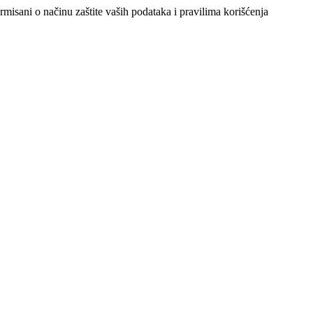
ormisani o načinu zaštite vaših podataka i pravilima korišćenja