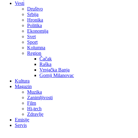
Vesti
Društvo
Srbija
Hronika
Politika
Ekonomija
Svet
Sport
Kolumna
Region
Čačak
Raška
Vrnjačka Banja
Gornji Milanovac
Kultura
Magazin
Muzika
Zanimljivosti
Film
Hi-tech
Zdravlje
Emisije
Servis