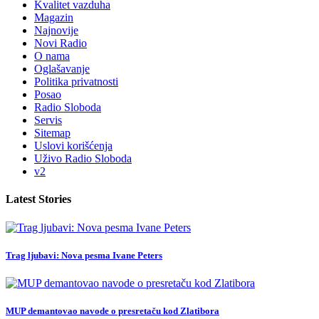
Kvalitet vazduha
Magazin
Najnovije
Novi Radio
O nama
Oglašavanje
Politika privatnosti
Posao
Radio Sloboda
Servis
Sitemap
Uslovi korišćenja
Uživo Radio Sloboda
v2
Latest Stories
Trag ljubavi: Nova pesma Ivane Peters
MUP demantovao navode o presretaču kod Zlatibora