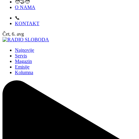
🧑‍🤝‍🧑
O NAMA
📞
KONTAKT
Čet, 6. avg
Najnovije
Servis
Magazin
Emisije
Kolumna