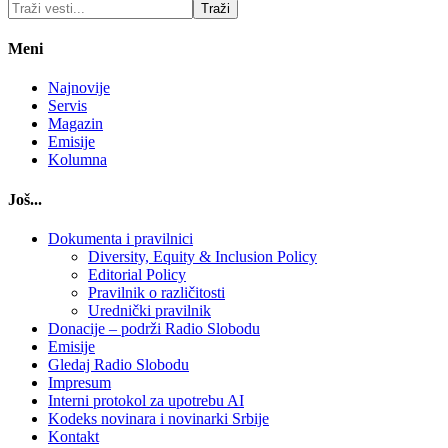
Meni
Najnovije
Servis
Magazin
Emisije
Kolumna
Još...
Dokumenta i pravilnici
Diversity, Equity & Inclusion Policy
Editorial Policy
Pravilnik o različitosti
Urednički pravilnik
Donacije – podrži Radio Slobodu
Emisije
Gledaj Radio Slobodu
Impresum
Interni protokol za upotrebu AI
Kodeks novinara i novinarki Srbije
Kontakt