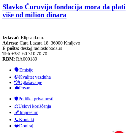
Slavko Ćuruvija fondacija mora da plati
više od milion dinara
Izdavač:
Elipsa d.o.o.
Adresa:
Cara Lazara 18, 36000 Kraljevo
E-pošta:
desk@radiosloboda.rs
Tel:
+381 60 310 70 70
RBM
: RA000189
🗣️Emisije
🍃Kvalitet vazduha
💡Oglašavanje
💼Posao
🛡️Politika privatnosti
⚖️Uslovi korišćenja
🖋️Impresum
📞Kontakt
❤️Doniraj