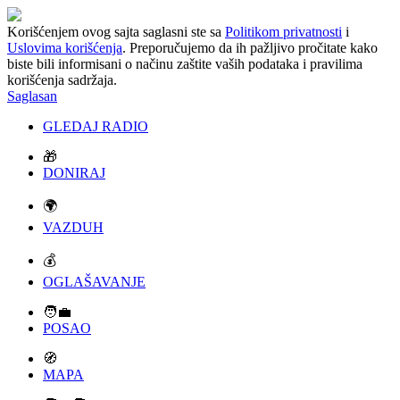
Korišćenjem ovog sajta saglasni ste sa
Politikom privatnosti
i
Uslovima korišćenja
. Preporučujemo da ih pažljivo pročitate kako
biste bili informisani o načinu zaštite vaših podataka i pravilima
korišćenja sadržaja.
Saglasan
GLEDAJ RADIO
🎁
DONIRAJ
🌍
VAZDUH
💰
OGLAŠAVANJE
🧑‍💼
POSAO
🧭
MAPA