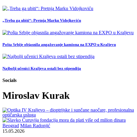
„Treba ga ubiti“: Pretnja Marku Vidojkoviću
Pošta Srbije objasnila angažovanje kamiona na EXPO u Kraljevu
Najbolji učenici Kraljeva ostali bez stipendija
Socials
Miroslav Kurak
Beograd
Milan Radonjić
15.05.2026