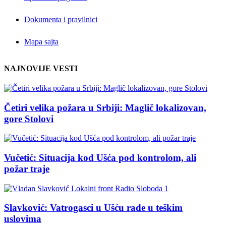
Dokumenta i pravilnici
Mapa sajta
NAJNOVIJE VESTI
Četiri velika požara u Srbiji: Maglič lokalizovan,
gore Stolovi
Vučetić: Situacija kod Ušća pod kontrolom, ali
požar traje
Slavković: Vatrogasci u Ušću rade u teškim
uslovima