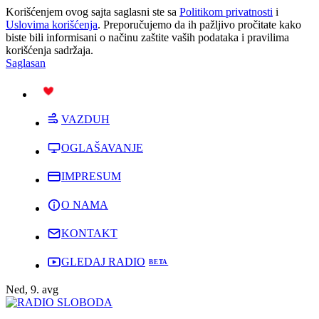
Korišćenjem ovog sajta saglasni ste sa
Politikom privatnosti
i
Uslovima korišćenja
. Preporučujemo da ih pažljivo pročitate kako
biste bili informisani o načinu zaštite vaših podataka i pravilima
korišćenja sadržaja.
Saglasan
PODRŽI
VAZDUH
OGLAŠAVANJE
IMPRESUM
O NAMA
KONTAKT
GLEDAJ RADIO
Ned, 9. avg