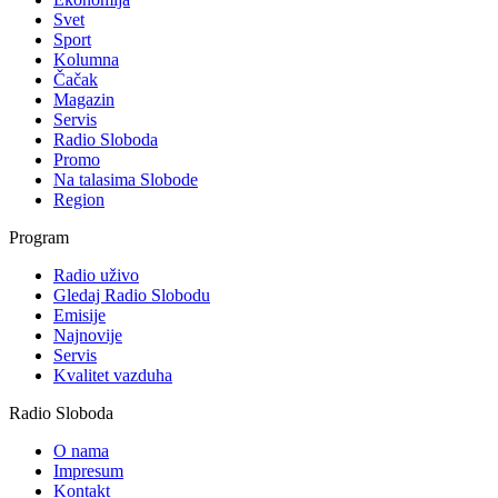
Svet
Sport
Kolumna
Čačak
Magazin
Servis
Radio Sloboda
Promo
Na talasima Slobode
Region
Program
Radio uživo
Gledaj Radio Slobodu
Emisije
Najnovije
Servis
Kvalitet vazduha
Radio Sloboda
O nama
Impresum
Kontakt