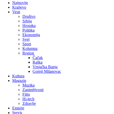
Najnovije
Kraljevo
Vesti
Društvo
Srbija
Hronika
Politika
Ekonomija
Svet
Sport
Kolumna
Region
Čačak
Raška
Vrnjačka Banja
Gornji Milanovac
Kultura
Magazin
Muzika
Zanimljivosti
Film
Hi-tech
Zdravlje
Emisije
Servis