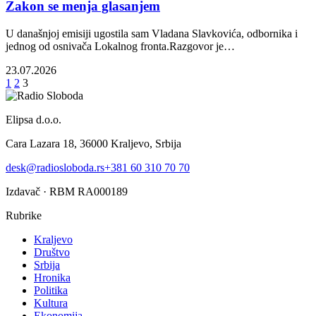
Zakon se menja glasanjem
U današnjoj emisiji ugostila sam Vladana Slavkovića, odbornika i
jednog od osnivača Lokalnog fronta.Razgovor je…
23.07.2026
1
2
3
Elipsa d.o.o.
Cara Lazara 18, 36000 Kraljevo, Srbija
desk@radiosloboda.rs
+381 60 310 70 70
Izdavač · RBM RA000189
Rubrike
Kraljevo
Društvo
Srbija
Hronika
Politika
Kultura
Ekonomija