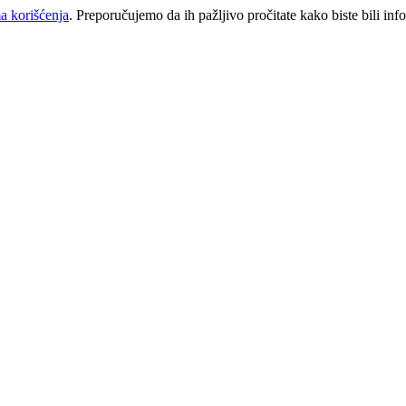
a korišćenja
. Preporučujemo da ih pažljivo pročitate kako biste bili inf