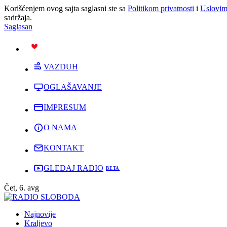
Korišćenjem ovog sajta saglasni ste sa
Politikom privatnosti
i
Uslovim
sadržaja.
Saglasan
PODRŽI
VAZDUH
OGLAŠAVANJE
IMPRESUM
O NAMA
KONTAKT
GLEDAJ RADIO
Čet, 6. avg
Najnovije
Kraljevo