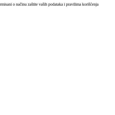
ormisani o načinu zaštite vaših podataka i pravilima korišćenja