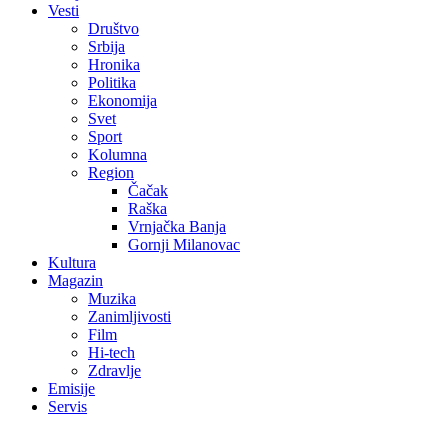
Vesti
Društvo
Srbija
Hronika
Politika
Ekonomija
Svet
Sport
Kolumna
Region
Čačak
Raška
Vrnjačka Banja
Gornji Milanovac
Kultura
Magazin
Muzika
Zanimljivosti
Film
Hi-tech
Zdravlje
Emisije
Servis