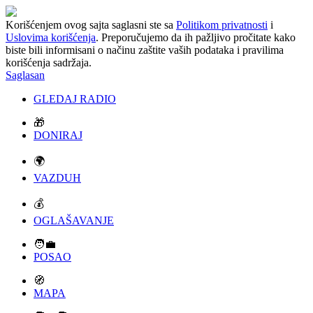
Korišćenjem ovog sajta saglasni ste sa
Politikom privatnosti
i
Uslovima korišćenja
. Preporučujemo da ih pažljivo pročitate kako
biste bili informisani o načinu zaštite vaših podataka i pravilima
korišćenja sadržaja.
Saglasan
GLEDAJ RADIO
🎁
DONIRAJ
🌍
VAZDUH
💰
OGLAŠAVANJE
🧑‍💼
POSAO
🧭
MAPA