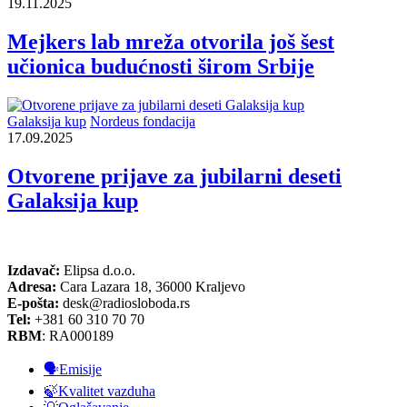
19.11.2025
Mejkers lab mreža otvorila još šest
učionica budućnosti širom Srbije
Galaksija kup
Nordeus fondacija
17.09.2025
Otvorene prijave za jubilarni deseti
Galaksija kup
Izdavač:
Elipsa d.o.o.
Adresa:
Cara Lazara 18, 36000 Kraljevo
E-pošta:
desk@radiosloboda.rs
Tel:
+381 60 310 70 70
RBM
: RA000189
🗣️Emisije
🍃Kvalitet vazduha