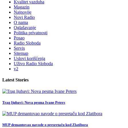
Kvalitet vazduha
Magazin
Najnovije
Novi Radio
O nama
Oglašavanje
Politika privatnosti
Posao
Radio Sloboda
Servis
Sitemap
Uslovi korišćenja
Uživo Radio Sloboda
v2
Latest Stories
Trag ljubavi: Nova pesma Ivane Peters
MUP demantovao navode o presretaču kod Zlatibora