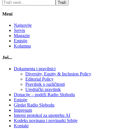
Meni
Najnovije
Servis
Magazin
Emisije
Kolumna
Još...
Dokumenta i pravilnici
Diversity, Equity & Inclusion Policy
Editorial Policy
Pravilnik o različitosti
Urednički pravilnik
Donacije – podrži Radio Slobodu
Emisije
Gledaj Radio Slobodu
Impresum
Interni protokol za upotrebu AI
Kodeks novinara i novinarki Srbije
Kontakt