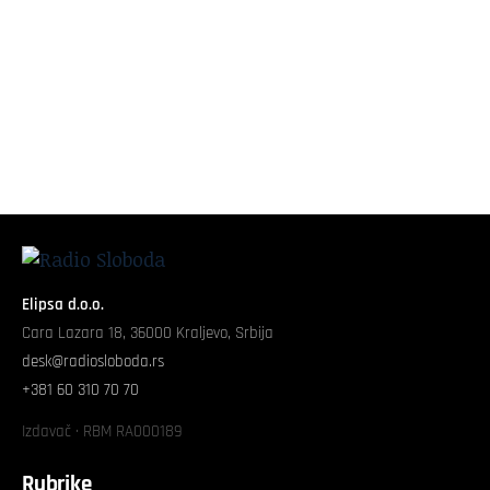
Elipsa d.o.o.
Cara Lazara 18, 36000 Kraljevo, Srbija
desk@radiosloboda.rs
+381 60 310 70 70
Izdavač · RBM RA000189
Rubrike