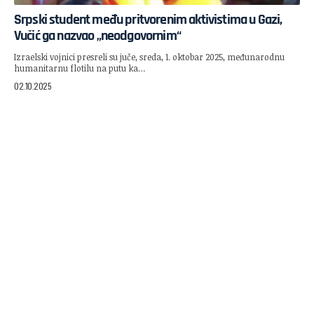
Srpski student među pritvorenim aktivistima u Gazi,
Vučić ga nazvao „neodgovornim“
Izraelski vojnici presreli su juče, sreda, 1. oktobar 2025, međunarodnu
humanitarnu flotilu na putu ka…
02.10.2025