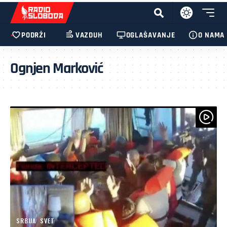
PODRŽI
VAZDUH
OGLAŠAVANJE
O NAMA
Ognjen Marković
SRBIJA
SVET