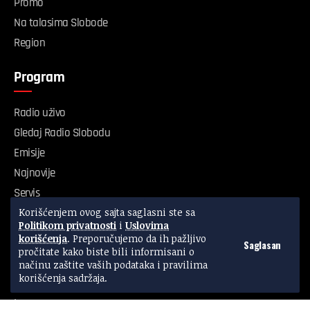
Promo
Na talasima Slobode
Region
Program
Radio uživo
Gledaj Radio Slobodu
Emisije
Najnovije
Servis
Korišćenjem ovog sajta saglasni ste sa
Kvalitet vazduha
Politikom privatnosti
i
Uslovima
korišćenja
. Preporučujemo da ih pažljivo
Saglasan
Radio Sloboda
pročitate kako biste bili informisani o
načinu zaštite vaših podataka i pravilima
korišćenja sadržaja.
O nama
Impresum