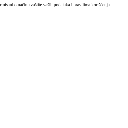
ormisani o načinu zaštite vaših podataka i pravilima korišćenja