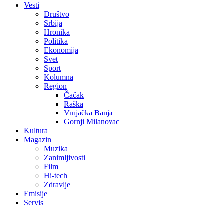
Vesti
Društvo
Srbija
Hronika
Politika
Ekonomija
Svet
Sport
Kolumna
Region
Čačak
Raška
Vrnjačka Banja
Gornji Milanovac
Kultura
Magazin
Muzika
Zanimljivosti
Film
Hi-tech
Zdravlje
Emisije
Servis