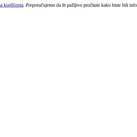
a korišćenja
. Preporučujemo da ih pažljivo pročitate kako biste bili inf