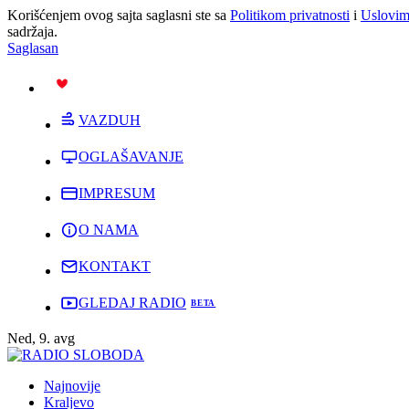
Korišćenjem ovog sajta saglasni ste sa
Politikom privatnosti
i
Uslovim
sadržaja.
Saglasan
PODRŽI
VAZDUH
OGLAŠAVANJE
IMPRESUM
O NAMA
KONTAKT
GLEDAJ RADIO
Ned, 9. avg
Najnovije
Kraljevo