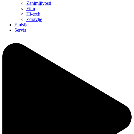
Zanimljivosti
Film
Hi-tech
Zdravlje
Emisije
Servis