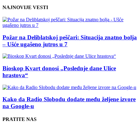
NAJNOVIJE VESTI
Požar na Deliblatskoj peščari: Situacija znatno bolja
– Ušće ugašeno jutros u 7
Bioskop Kvart donosi „Poslednje dane Ulice
hrastova“
Kako da Radio Slobodu dodate među željene izvore
na Google-u
PRATITE NAS