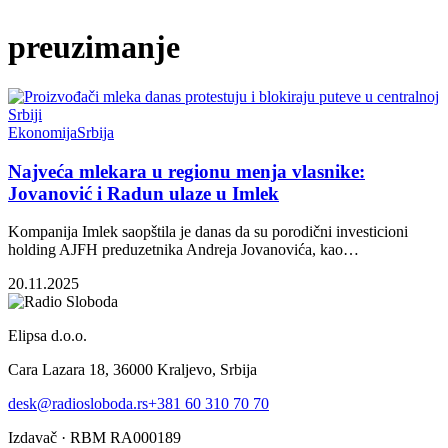
preuzimanje
Ekonomija
Srbija
Najveća mlekara u regionu menja vlasnike:
Jovanović i Radun ulaze u Imlek
Kompanija Imlek saopštila je danas da su porodični investicioni
holding AJFH preduzetnika Andreja Jovanovića, kao…
20.11.2025
Elipsa d.o.o.
Cara Lazara 18, 36000 Kraljevo, Srbija
desk@radiosloboda.rs
+381 60 310 70 70
Izdavač · RBM RA000189