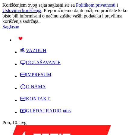
Korišćenjem ovog sajta saglasni ste sa
Politikom privatnosti
i
Uslovima korišćenja
. Preporučujemo da ih pažljivo pročitate kako
biste bili informisani o načinu zaštite vaših podataka i pravilima
korišćenja sadržaja.
Saglasan
PODRŽI
VAZDUH
OGLAŠAVANJE
IMPRESUM
O NAMA
KONTAKT
GLEDAJ RADIO
Pon, 10. avg