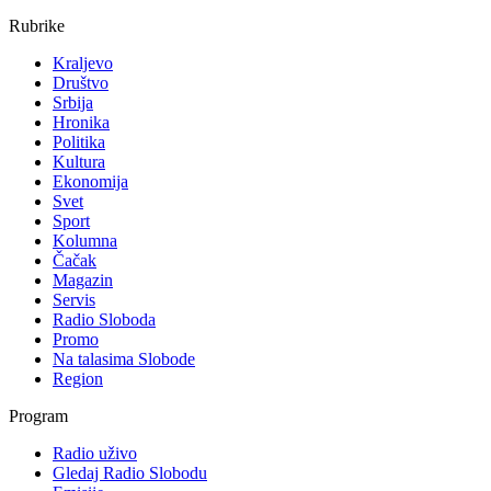
Rubrike
Kraljevo
Društvo
Srbija
Hronika
Politika
Kultura
Ekonomija
Svet
Sport
Kolumna
Čačak
Magazin
Servis
Radio Sloboda
Promo
Na talasima Slobode
Region
Program
Radio uživo
Gledaj Radio Slobodu