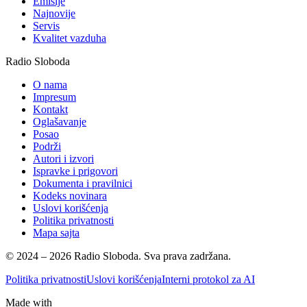
Emisije
Najnovije
Servis
Kvalitet vazduha
Radio Sloboda
O nama
Impresum
Kontakt
Oglašavanje
Posao
Podrži
Autori i izvori
Ispravke i prigovori
Dokumenta i pravilnici
Kodeks novinara
Uslovi korišćenja
Politika privatnosti
Mapa sajta
© 2024 – 2026 Radio Sloboda. Sva prava zadržana.
Politika privatnosti
Uslovi korišćenja
Interni protokol za AI
Made with