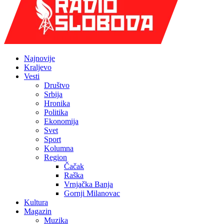
Najnovije
Kraljevo
Vesti
Društvo
Srbija
Hronika
Politika
Ekonomija
Svet
Sport
Kolumna
Region
Čačak
Raška
Vrnjačka Banja
Gornji Milanovac
Kultura
Magazin
Muzika