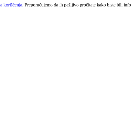
a korišćenja
. Preporučujemo da ih pažljivo pročitate kako biste bili inf