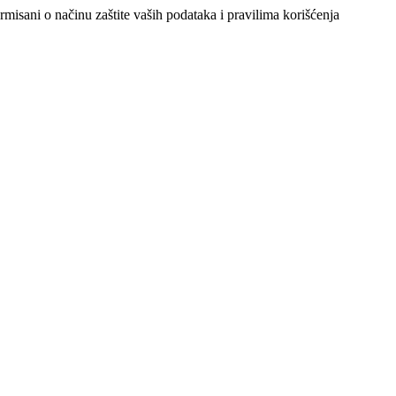
ormisani o načinu zaštite vaših podataka i pravilima korišćenja