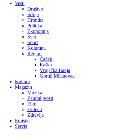
Vesti
Društvo
Srbija
Hronika
Politika
Ekonomija
Svet
Sport
Kolumna
Region
Čačak
Raška
Vrnjačka Banja
Gornji Milanovac
Kultura
Magazin
Muzika
Zanimljivosti
Film
Hi-tech
Zdravlje
Emisije
Servis