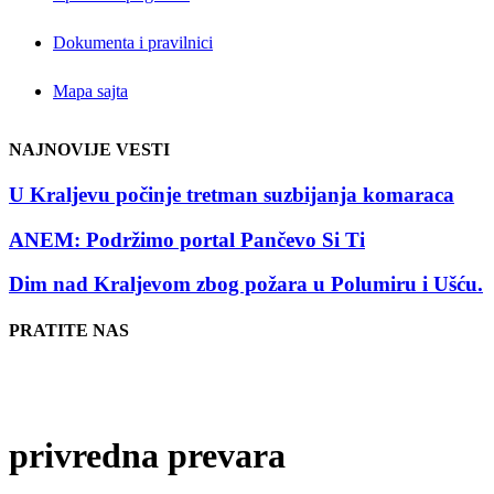
Dokumenta i pravilnici
Mapa sajta
NAJNOVIJE VESTI
U Kraljevu počinje tretman suzbijanja komaraca
ANEM: Podržimo portal Pančevo Si Ti
Dim nad Kraljevom zbog požara u Polumiru i Ušću.
PRATITE NAS
privredna prevara