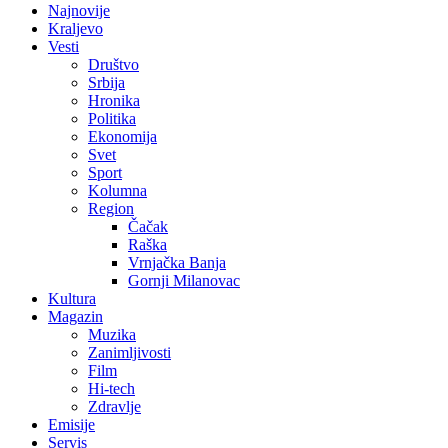
Najnovije
Kraljevo
Vesti
Društvo
Srbija
Hronika
Politika
Ekonomija
Svet
Sport
Kolumna
Region
Čačak
Raška
Vrnjačka Banja
Gornji Milanovac
Kultura
Magazin
Muzika
Zanimljivosti
Film
Hi-tech
Zdravlje
Emisije
Servis