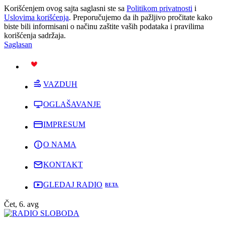
Korišćenjem ovog sajta saglasni ste sa
Politikom privatnosti
i
Uslovima korišćenja
. Preporučujemo da ih pažljivo pročitate kako
biste bili informisani o načinu zaštite vaših podataka i pravilima
korišćenja sadržaja.
Saglasan
PODRŽI
VAZDUH
OGLAŠAVANJE
IMPRESUM
O NAMA
KONTAKT
GLEDAJ RADIO
Čet, 6. avg