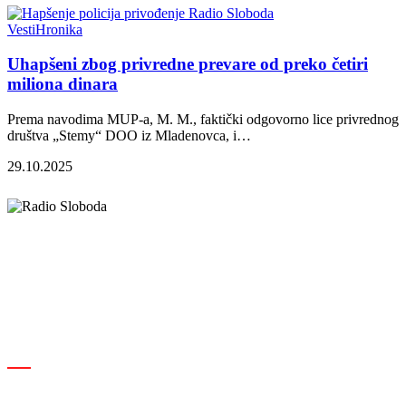
Vesti
Hronika
Uhapšeni zbog privredne prevare od preko četiri
miliona dinara
Prema navodima MUP-a, M. M., faktički odgovorno lice privrednog
društva „Stemy“ DOO iz Mladenovca, i…
29.10.2025
Elipsa d.o.o.
Cara Lazara 18, 36000 Kraljevo, Srbija
desk@radiosloboda.rs
+381 60 310 70 70
Rubrike
Izdavač · RBM RA000189
Kraljevo