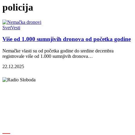
policija
Svet
Vesti
Više od 1.000 sumnjivih dronova od početka godine
Nemačke vlasti su od početka godine do sredine decembra
registrovale više od 1.000 sumnjivih dronova…
22.12.2025
Elipsa d.o.o.
Cara Lazara 18, 36000 Kraljevo, Srbija
desk@radiosloboda.rs
+381 60 310 70 70
Rubrike
Izdavač · RBM RA000189