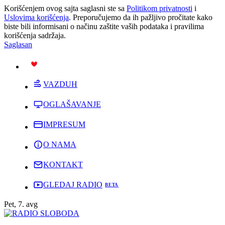
Korišćenjem ovog sajta saglasni ste sa
Politikom privatnosti
i
Uslovima korišćenja
. Preporučujemo da ih pažljivo pročitate kako
biste bili informisani o načinu zaštite vaših podataka i pravilima
korišćenja sadržaja.
Saglasan
PODRŽI
VAZDUH
OGLAŠAVANJE
IMPRESUM
O NAMA
KONTAKT
GLEDAJ RADIO
Pet, 7. avg