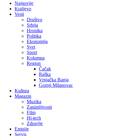
Najnovije
Kraljevo
Vesti
Društvo
Srbija
Hronika
Politika
Ekonomija
Svet
Sport
Kolumna
Region
Čačak
Raška
Vrnjačka Banja
Gornji Milanovac
Kultura
Magazin
Muzika
Zanimljivosti
Film
Hi-tech
Zdravlje
Emisije
Servis