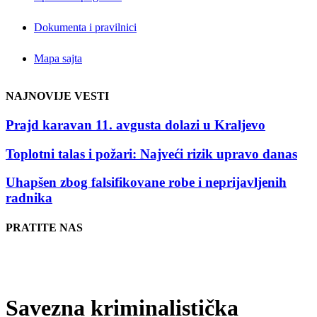
Dokumenta i pravilnici
Mapa sajta
NAJNOVIJE VESTI
Prajd karavan 11. avgusta dolazi u Kraljevo
Toplotni talas i požari: Najveći rizik upravo danas
Uhapšen zbog falsifikovane robe i neprijavljenih
radnika
PRATITE NAS
Savezna kriminalistička