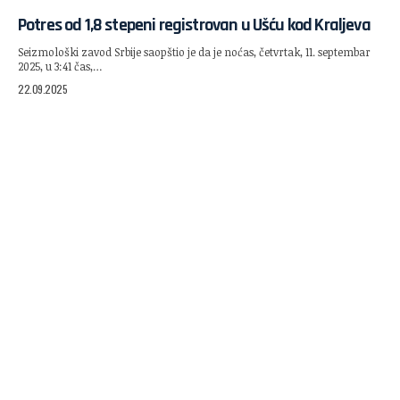
Potres od 1,8 stepeni registrovan u Ušću kod Kraljeva
Seizmološki zavod Srbije saopštio je da je noćas, četvrtak, 11. septembar
2025, u 3:41 čas,…
22.09.2025