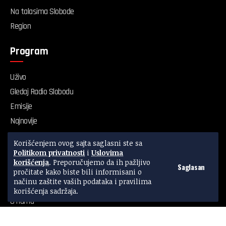
Na talasima Slobode
Region
Program
Uživo
Gledaj Radio Slobodu
Emisije
Najnovije
Servis
Korišćenjem ovog sajta saglasni ste sa
Kvalitet vazduha
Politikom privatnosti
i
Uslovima
korišćenja
. Preporučujemo da ih pažljivo
Saglasan
pročitate kako biste bili informisani o
Radio Sloboda
načinu zaštite vaših podataka i pravilima
korišćenja sadržaja.
O nama
Impresum