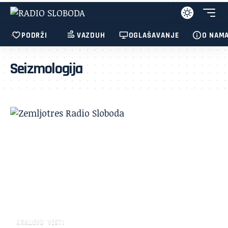
PODRŽI
VAZDUH
OGLAŠAVANJE
O NAM
Seizmologija
KRALJEVO
VESTI