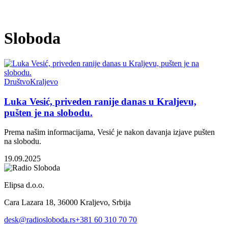
Sloboda
Društvo
Kraljevo
Luka Vesić, priveden ranije danas u Kraljevu,
pušten je na slobodu.
Prema našim informacijama, Vesić je nakon davanja izjave pušten
na slobodu.
19.09.2025
Elipsa d.o.o.
Cara Lazara 18, 36000 Kraljevo, Srbija
desk@radiosloboda.rs
+381 60 310 70 70