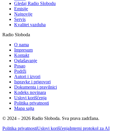
Gledaj Radio Slobodu
Emisije
Najnovije
Servis
Kvalitet vazduha
Radio Sloboda
O nama
Impresum
Kontakt
Oglašavanje
Posao
Podrži
Autori i izvori
Ispravke i prigovori
Dokumenta i pravilnici
Kodeks novinara
Uslovi korišćenja
Politika privatnosti
Mapa sajta
© 2024 – 2026 Radio Sloboda. Sva prava zadržana.
Politika privatnosti
Uslovi korišćenja
Interni protokol za AI