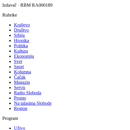
Izdavač · RBM RA000189
Rubrike
Kraljevo
Društvo
Srbija
Hronika
Politika
Kultura
Ekonomija
Svet
Sport
Kolumna
Čačak
Magazin
Servis
Radio Sloboda
Promo
Na talasima Slobode
Region
Program
Uživo