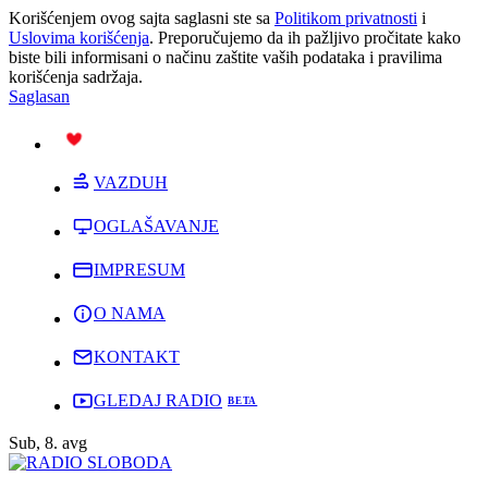
Korišćenjem ovog sajta saglasni ste sa
Politikom privatnosti
i
Uslovima korišćenja
. Preporučujemo da ih pažljivo pročitate kako
biste bili informisani o načinu zaštite vaših podataka i pravilima
korišćenja sadržaja.
Saglasan
PODRŽI
VAZDUH
OGLAŠAVANJE
IMPRESUM
O NAMA
KONTAKT
GLEDAJ RADIO
Sub, 8. avg