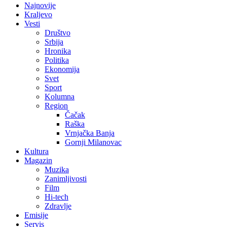
Najnovije
Kraljevo
Vesti
Društvo
Srbija
Hronika
Politika
Ekonomija
Svet
Sport
Kolumna
Region
Čačak
Raška
Vrnjačka Banja
Gornji Milanovac
Kultura
Magazin
Muzika
Zanimljivosti
Film
Hi-tech
Zdravlje
Emisije
Servis