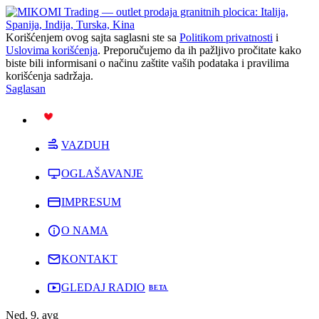
Korišćenjem ovog sajta saglasni ste sa
Politikom privatnosti
i
Uslovima korišćenja
. Preporučujemo da ih pažljivo pročitate kako
biste bili informisani o načinu zaštite vaših podataka i pravilima
korišćenja sadržaja.
Saglasan
PODRŽI
VAZDUH
OGLAŠAVANJE
IMPRESUM
O NAMA
KONTAKT
GLEDAJ RADIO
Ned, 9. avg