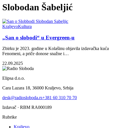
Slobodan Šabeljić
Kraljevo
Kultura
„San o slobodi“ u Evergreen-u
Zbirku je 2023. godine u Kolašinu objavila izdavačka kuća
Fenomeni, a priče donose snažne i…
22.09.2025
Elipsa d.o.o.
Cara Lazara 18, 36000 Kraljevo, Srbija
desk@radiosloboda.rs
+381 60 310 70 70
Izdavač · RBM RA000189
Rubrike
Kraljevo