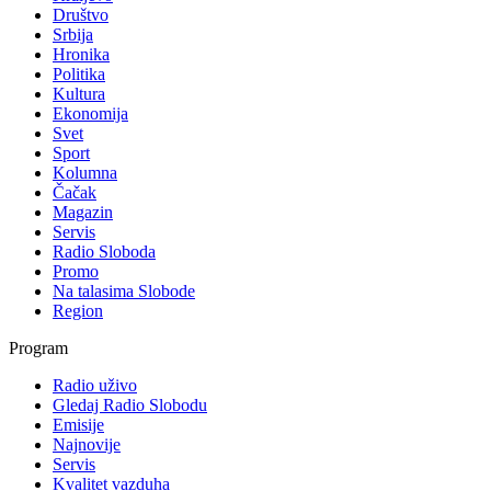
Društvo
Srbija
Hronika
Politika
Kultura
Ekonomija
Svet
Sport
Kolumna
Čačak
Magazin
Servis
Radio Sloboda
Promo
Na talasima Slobode
Region
Program
Radio uživo
Gledaj Radio Slobodu
Emisije
Najnovije
Servis
Kvalitet vazduha