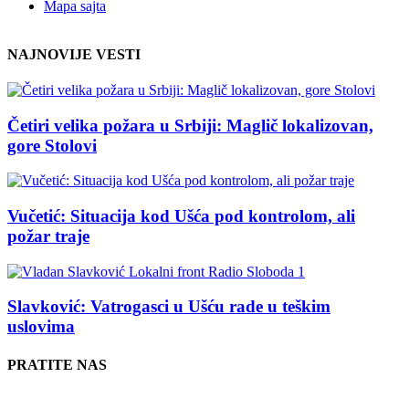
Mapa sajta
NAJNOVIJE VESTI
Četiri velika požara u Srbiji: Maglič lokalizovan,
gore Stolovi
Vučetić: Situacija kod Ušća pod kontrolom, ali
požar traje
Slavković: Vatrogasci u Ušću rade u teškim
uslovima
PRATITE NAS