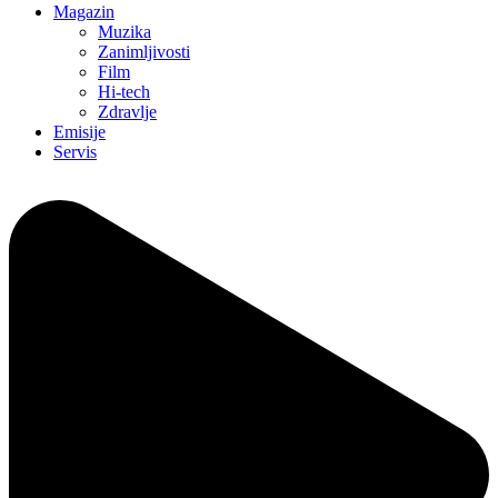
Magazin
Muzika
Zanimljivosti
Film
Hi-tech
Zdravlje
Emisije
Servis