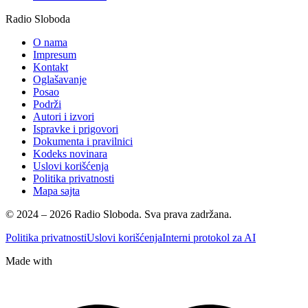
Radio Sloboda
O nama
Impresum
Kontakt
Oglašavanje
Posao
Podrži
Autori i izvori
Ispravke i prigovori
Dokumenta i pravilnici
Kodeks novinara
Uslovi korišćenja
Politika privatnosti
Mapa sajta
© 2024 – 2026 Radio Sloboda. Sva prava zadržana.
Politika privatnosti
Uslovi korišćenja
Interni protokol za AI
Made with