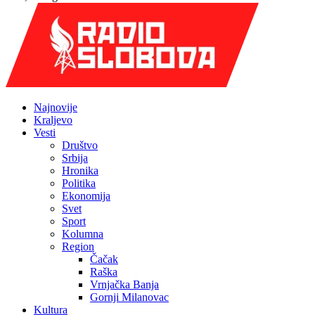
Najnovije
Kraljevo
Vesti
Društvo
Srbija
Hronika
Politika
Ekonomija
Svet
Sport
Kolumna
Region
Čačak
Raška
Vrnjačka Banja
Gornji Milanovac
Kultura